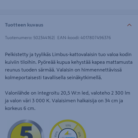
Tuotteen kuvaus
Tuotenumero
:
502344162
EAN-koodi
:
4017807496376
Pelkistetty ja tyylikäs Limbus-kattovalaisin tuo valoa kodin
kuiviin tiloihin. Pyöreää kupua kehystää kapea mattamusta
reunus tuoden särmää. Valaisin on himmennettävissä
kolmeportaisesti tavallisella seinäkytkimellä.
Valonlähde on integroitu 20,5 W:n led, valoteho 2 300 lm
ja valon väri 3 000 K. Valaisimen halkaisija on 34 cm ja
korkeus 6 cm.