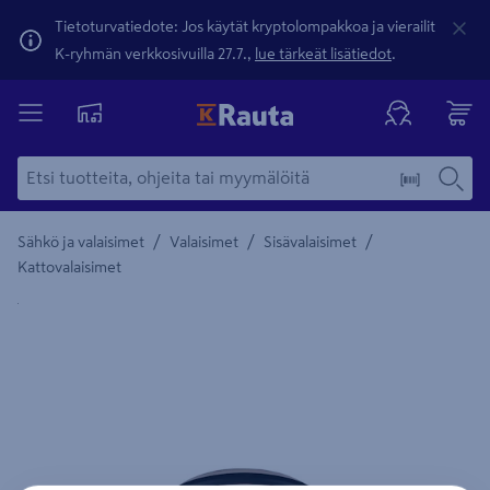
Tietoturvatiedote: Jos käytät kryptolompakkoa ja vierailit
K-ryhmän verkkosivuilla 27.7.,
lue tärkeät lisätiedot
.
/
/
/
Sähkö ja valaisimet
Valaisimet
Sisävalaisimet
Kattovalaisimet
Yksityiskohtainen kuvaus löytyy Tuotteen kuvaus -maamerki