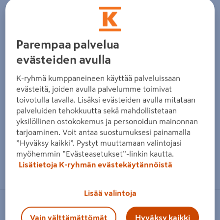
Edellinen
Seura
Parempaa palvelua
evästeiden avulla
K-ryhmä kumppaneineen käyttää palveluissaan
evästeitä, joiden avulla palvelumme toimivat
toivotulla tavalla. Lisäksi evästeiden avulla mitataan
palveluiden tehokkuutta sekä mahdollistetaan
yksilöllinen ostokokemus ja personoidun mainonnan
tarjoaminen. Voit antaa suostumuksesi painamalla
”Hyväksy kaikki”. Pystyt muuttamaan valintojasi
myöhemmin ”Evästeasetukset”-linkin kautta.
Zoomaa kuvaa sormilla kosketusnäytöllä
Lisätietoja K-ryhmän evästekäytännöistä
Lisää valintoja
TRIO
Vain välttämättömät
Hyväksy kaikki