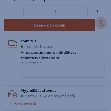
1 tuotetta
Määrä
−
+
Lisää ostoskoriin
Toimitus
Toimitettavissa
Anna postinumero nähdäksesi
toimitusvaihtoehdot
POSTINUMERO
Syötä
Myymäläsaatavuus
postinumero
Saatavilla 69 eri myymälästä
Valitse myymälä