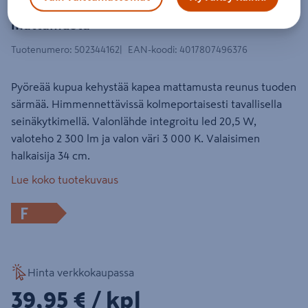
Kattovalaisin TRIO Limbus led 34cm
mattamusta
Tuotenumero
:
502344162
EAN-koodi
:
4017807496376
Pyöreää kupua kehystää kapea mattamusta reunus tuoden
särmää. Himmennettävissä kolmeportaisesti tavallisella
seinäkytkimellä. Valonlähde integroitu led 20,5 W,
valoteho 2 300 lm ja valon väri 3 000 K. Valaisimen
halkaisija 34 cm.
Lue koko tuotekuvaus
F
Hinta verkkokaupassa
39,95€/kpl
39,95 €
/ kpl