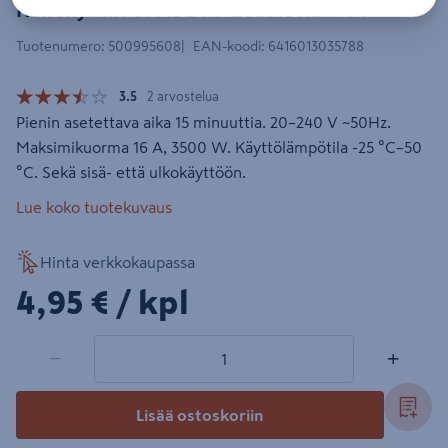
Kellokytkin OPAL 24h -25astetta IP44
Tuotenumero
:
500995608
EAN-koodi
:
6416013035788
3.5
2 arvostelua
Pienin asetettava aika 15 minuuttia. 20–240 V ~50Hz.
Maksimikuorma 16 A, 3500 W. Käyttölämpötila -25 °C–50
°C. Sekä sisä- että ulkokäyttöön.
Lue koko tuotekuvaus
Hinta verkkokaupassa
4,95€/kpl
4,95 €
/ kpl
1 tuotetta
Määrä
−
+
Lisää ostoskoriin