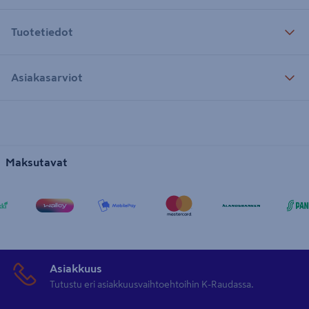
Tuotetiedot
Asiakasarviot
Maksutavat
Asiakkuus
Tutustu eri asiakkuusvaihtoehtoihin K-Raudassa.