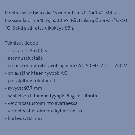
Pienin asetettava aika 15 minuuttia. 20–240 V ~50Hz.
Maksimikuorma 16 A, 3500 W. Käyttölämpötila -25 °C–50
°C. Sekä sisä- että ulkokäyttöön.
Tekniset tiedot:
- aika-alue: 86400 s
- asennusalustalla
- ohjauksen mitoitussyöttöjännite AC 50 Hz: 220 ... 240 V
- ohjausjännitteen tyyppi: AC
- pulssipituustoiminnolla
- syvyys: 97.7 mm
- sähköisen liitännän tyyppi: Plug-in-liitäntä
- vetohidastustoiminto avattaessa
- vetohidastustoiminto kytkettäessä
- korkeus: 82 mm