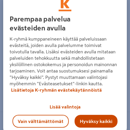
Edellinen
Seura
Parempaa palvelua
evästeiden avulla
K-ryhmä kumppaneineen käyttää palveluissaan
evästeitä, joiden avulla palvelumme toimivat
toivotulla tavalla. Lisäksi evästeiden avulla mitataan
palveluiden tehokkuutta sekä mahdollistetaan
yksilöllinen ostokokemus ja personoidun mainonnan
tarjoaminen. Voit antaa suostumuksesi painamalla
”Hyväksy kaikki”. Pystyt muuttamaan valintojasi
myöhemmin ”Evästeasetukset”-linkin kautta.
Lisätietoja K-ryhmän evästekäytännöistä
Zoomaa kuvaa sormilla kosketusnäytöllä
Lisää valintoja
Vain välttämättömät
Hyväksy kaikki
OPAL