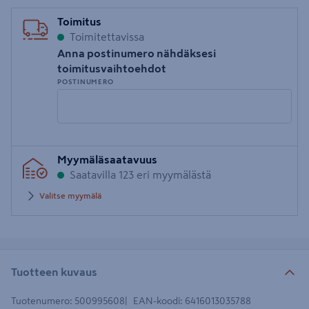
Toimitus
Toimitettavissa
Anna postinumero nähdäksesi
toimitusvaihtoehdot
POSTINUMERO
Syötä
Myymäläsaatavuus
postinumero
Saatavilla 123 eri myymälästä
Valitse myymälä
Tuotteen kuvaus
Tuotenumero
:
500995608
EAN-koodi
:
6416013035788