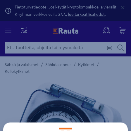
Tietoturvatiedote: Jos käytät kryptolompakkoa ja vierailit
K-ryhmän verkkosivuilla 27.7.,
lue tärkeät lisätiedot
.
/
/
/
Sähkö ja valaisimet
Sähköasennus
Kytkimet
Kellokytkimet
Yksityiskohtainen kuvaus löytyy Tuotteen kuvaus -maamerki