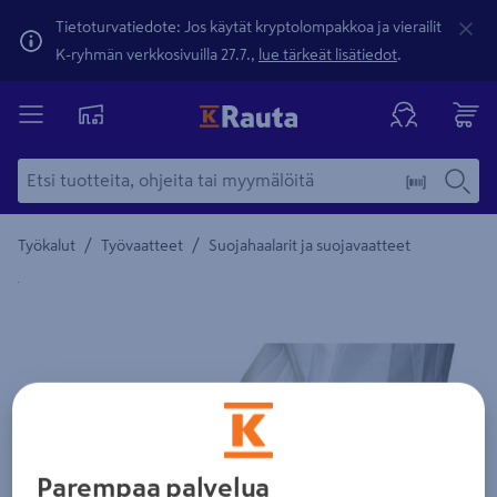
Tietoturvatiedote: Jos käytät kryptolompakkoa ja vierailit
K-ryhmän verkkosivuilla 27.7.,
lue tärkeät lisätiedot
.
/
/
Työkalut
Työvaatteet
Suojahaalarit ja suojavaatteet
Yksityiskohtainen kuvaus löytyy Tuotteen kuvaus -maamerki
Parempaa palvelua