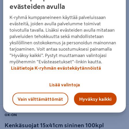
evästeiden avulla
K-ryhmä kumppaneineen käyttää palveluissaan
evästeitä, joiden avulla palvelumme toimivat
toivotulla tavalla. Lisäksi evästeiden avulla mitataan
palveluiden tehokkuutta sekä mahdollistetaan
yksilöllinen ostokokemus ja personoidun mainonnan
tarjoaminen. Voit antaa suostumuksesi painamalla
”Hyväksy kaikki”. Pystyt muuttamaan valintojasi
myöhemmin ”Evästeasetukset”-linkin kautta.
Lisätietoja K-ryhmän evästekäytännöistä
Lisää valintoja
Zoomaa kuvaa sormilla kosketusnäytöllä
Vain välttämättömät
Hyväksy kaikki
OX-ON
Kenkäsuojat 15x41cm sininen 100kpl