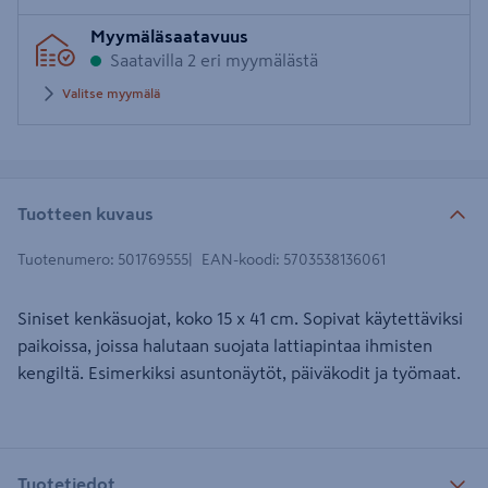
Myymäläsaatavuus
Saatavilla 2 eri myymälästä
Valitse myymälä
Tuotteen kuvaus
Tuotenumero
:
501769555
EAN-koodi
:
5703538136061
Siniset kenkäsuojat, koko 15 x 41 cm. Sopivat käytettäviksi
paikoissa, joissa halutaan suojata lattiapintaa ihmisten
kengiltä. Esimerkiksi asuntonäytöt, päiväkodit ja työmaat.
Tuotetiedot