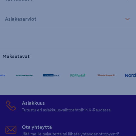
Asiakasarviot
Maksutavat
Asiakkuus
Tutustu eri asiakkuusvaihtoehtoihin K-Raudassa.
Ota yhteyttä
Jätä meille palautetta tai lähetä yhteydenottopyyntö.