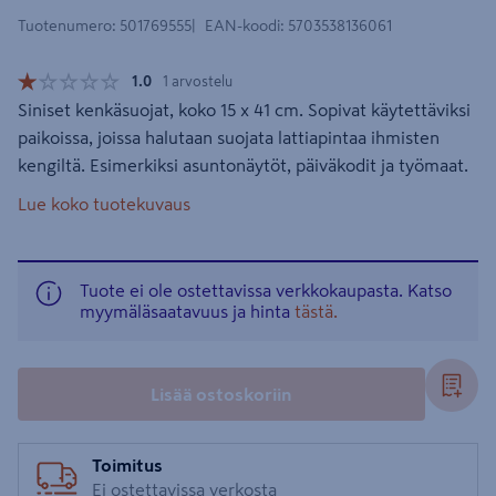
Tuotenumero
:
501769555
EAN-koodi
:
5703538136061
1.0
1 arvostelu
Siniset kenkäsuojat, koko 15 x 41 cm. Sopivat käytettäviksi
paikoissa, joissa halutaan suojata lattiapintaa ihmisten
kengiltä. Esimerkiksi asuntonäytöt, päiväkodit ja työmaat.
Lue koko tuotekuvaus
Tuote ei ole ostettavissa verkkokaupasta. Katso
myymäläsaatavuus ja hinta
tästä.
Lisää ostoskoriin
Toimitus
Ei ostettavissa verkosta