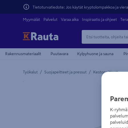
Tietoturvatiedote: Jos käytät kryptolompakkoa ja vierai
Myymälät
Palvelut
Varaa aika
Inspiraatio ja ohjeet
Tera
Rakennusmateriaalit
Puutavara
Kylpyhuone ja sauna
Pi
/
/
Työkalut
Suojapeitteet ja pressut
Kestopeitteet
Yksityiskohtainen kuvaus löytyy Tuotteen kuvaus -
Parem
K-ryhmä 
palvelum
palvelui