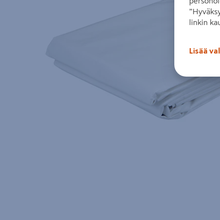
personoi
”Hyväksy
linkin ka
Lisää va