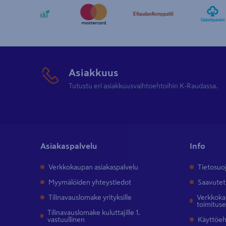
Asiakkuus
Tutustu eri asiakkuusvaihtoehtoihin K-Raudassa.
Asiakaspalvelu
Info
Verkkokaupan asiakaspalvelu
Tietosuo
Myymälöiden yhteystiedot
Saavutet
Tilinavauslomake yrityksille
Verkkokau
toimitus
Tilinavauslomake kuluttajille 1.
vastuullinen
Käyttöe