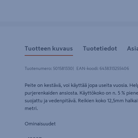
Tuotteen kuvaus
Tuotetiedot
Asi
Tuotenumero
:
501581330
EAN-koodi
:
6438313255406
Peite on kestävä, voi käyttää jopa useita vuosia. Hel
purjerenkaiden ansiosta. Käyttökoko on n. 5 % pien
suojattu ja vedenpitävä. Reikien koko 12,5mm halkaisi
metri.
Ominaisuudet