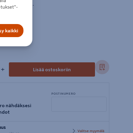
lla
innitystä varten.
tukset”-
y kaikki
+
Lisää ostoskoriin
POSTINUMERO
ro nähdäksesi
hdot
Syötä
uus
postinumero
Valitse myymälä