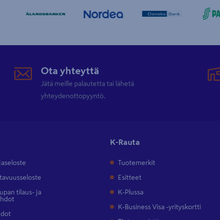
Ota yhteyttä
Jätä meille palautetta tai lähetä
yhteydenottopyyntö.
K-Rauta
jaseloste
Tuotemerkit
tavuusseloste
Esitteet
pan tilaus- ja
K-Plussa
ehdot
K-Business Visa -yrityskortti
hdot