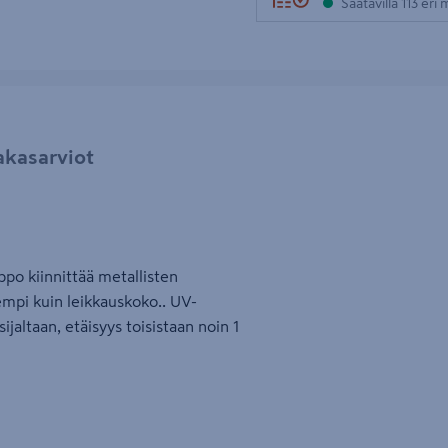
Saatavilla 113 eri
akasarviot
ppo kiinnittää metallisten
empi kuin leikkauskoko.. UV-
jaltaan, etäisyys toisistaan noin 1