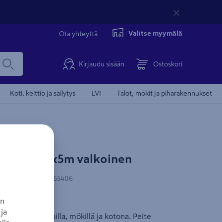
Valitse myymälä
Ota yhteyttä
Kirjaudu sisään
Ostoskori
Koti, keittiö ja säilytys
LVI
Talot, mökit ja piharakennukset
 180g n. 3x5m valkoinen
-koodi
:
6438313255406
an
ua
ja
ämiseen työmailla, mökillä ja kotona. Peite