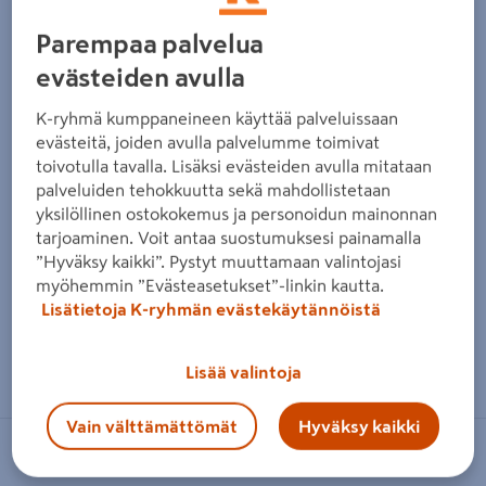
Parempaa palvelua
evästeiden avulla
K-ryhmä kumppaneineen käyttää palveluissaan
evästeitä, joiden avulla palvelumme toimivat
toivotulla tavalla. Lisäksi evästeiden avulla mitataan
palveluiden tehokkuutta sekä mahdollistetaan
yksilöllinen ostokokemus ja personoidun mainonnan
tarjoaminen. Voit antaa suostumuksesi painamalla
”Hyväksy kaikki”. Pystyt muuttamaan valintojasi
myöhemmin ”Evästeasetukset”-linkin kautta.
Lisätietoja K-ryhmän evästekäytännöistä
Zoomaa kuvaa sormilla kosketusnäytöllä
Lisää valintoja
Vain välttämättömät
Hyväksy kaikki
PROF