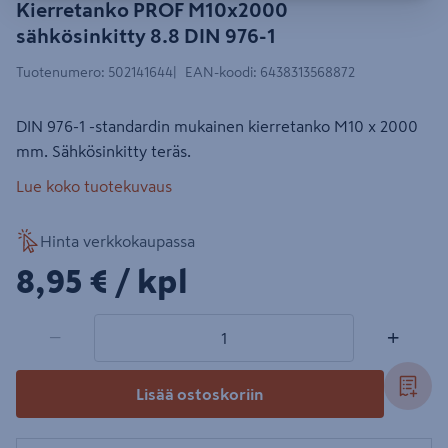
Kierretanko PROF M10x2000
sähkösinkitty 8.8 DIN 976-1
Tuotenumero
:
502141644
EAN-koodi
:
6438313568872
DIN 976-1 -standardin mukainen kierretanko M10 x 2000
mm. Sähkösinkitty teräs.
Lue koko tuotekuvaus
Hinta verkkokaupassa
8,95€/kpl
8,95 €
/ kpl
1 tuotetta
Määrä
−
+
Lisää ostoskoriin