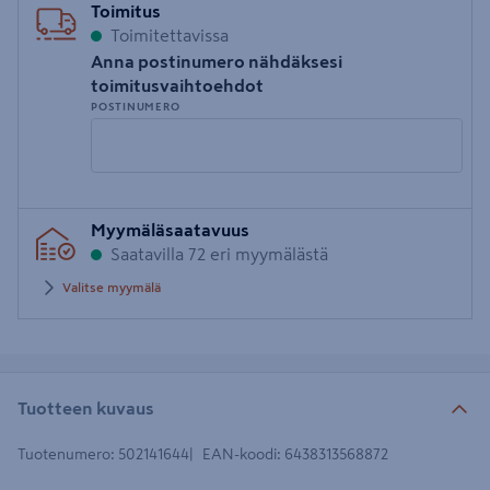
Toimitus
Toimitettavissa
Anna postinumero nähdäksesi
toimitusvaihtoehdot
POSTINUMERO
Syötä
Myymäläsaatavuus
postinumero
Saatavilla 72 eri myymälästä
Valitse myymälä
Tuotteen kuvaus
Tuotenumero
:
502141644
EAN-koodi
:
6438313568872