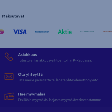
Maksutavat
Asiakkuus
Tutustu eri asiakkuusvaihtoehtoihin K-Raudassa.
Ota yhteyttä
Jätä meille palautetta tai lähetä yhteydenottopyyntö.
Hae myymälää
Etsi lähin myymäläsi laajasta myymäläverkostostamme