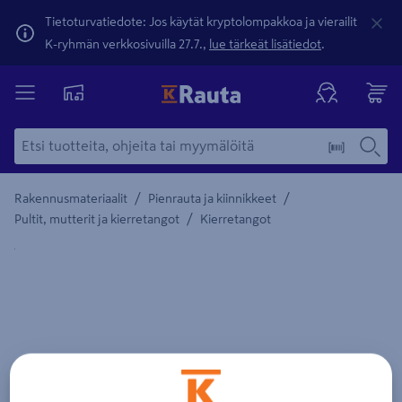
Tietoturvatiedote: Jos käytät kryptolompakkoa ja vierailit
K-ryhmän verkkosivuilla 27.7.,
lue tärkeät lisätiedot
.
/
/
Rakennusmateriaalit
Pienrauta ja kiinnikkeet
/
Pultit, mutterit ja kierretangot
Kierretangot
Yksityiskohtainen kuvaus löytyy Tuotteen kuvaus -maamerki