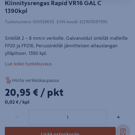
Kiinnitysrengas Rapid VR16 GAL C
1390kpl
Tuotenumero
:
500928615
EAN-koodi
:
3221631087995
Sinkilät 2 – 8 mm:n verkolle. Galvanoidut sinkilät malleille
FP20 ja FP216. Perussinkilät jännitteisen aitauslangan
ylläpitoon. 1390 kpl.
Lue koko tuotekuvaus
Hinta verkkokaupassa
20,95€/pkt
20,95 €
/ pkt
0,02€/kpl
0,02 €
/ kpl
1 tuotetta
Määrä
−
+
Lisää ostoskoriin