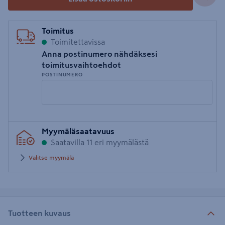
Toimitus
Toimitettavissa
Anna postinumero nähdäksesi
toimitusvaihtoehdot
POSTINUMERO
Syötä
Myymäläsaatavuus
postinumero
Saatavilla 11 eri myymälästä
Valitse myymälä
Tuotteen kuvaus