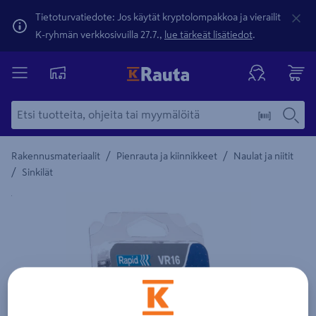
Tietoturvatiedote: Jos käytät kryptolompakkoa ja vierailit
K-ryhmän verkkosivuilla 27.7.,
lue tärkeät lisätiedot
.
/
/
Rakennusmateriaalit
Pienrauta ja kiinnikkeet
Naulat ja niitit
/
Sinkilät
Yksityiskohtainen kuvaus löytyy Tuotteen kuvaus -maamerki