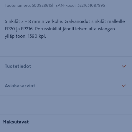
Tuotenumero
:
500928615
EAN-koodi
:
3221631087995
Sinkilät 2 – 8 mm:n verkolle. Galvanoidut sinkilät malleille
FP20 ja FP216. Perussinkilät jännitteisen aitauslangan
ylläpitoon. 1390 kpl.
Tuotetiedot
Asiakasarviot
Maksutavat