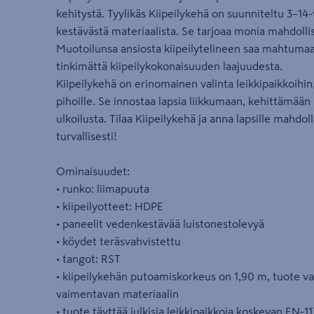
kehitystä. Tyylikäs Kiipeilykehä on suunniteltu 3–14-v
kestävästä materiaalista. Se tarjoaa monia mahdollis
Muotoilunsa ansiosta kiipeilytelineen saa mahtumaa
tinkimättä kiipeilykokonaisuuden laajuudesta.
Kiipeilykehä on erinomainen valinta leikkipaikkoihin,
pihoille. Se innostaa lapsia liikkumaan, kehittämään
ulkoilusta. Tilaa Kiipeilykehä ja anna lapsille mahdolli
turvallisesti!
Ominaisuudet:
• runko: liimapuuta
• kiipeilyotteet: HDPE
• paneelit vedenkestävää luistonestolevyä
• köydet teräsvahvistettu
• tangot: RST
• kiipeilykehän putoamiskorkeus on 1,90 m, tuote va
vaimentavan materiaalin
• tuote täyttää julkisia leikkipaikkoja koskevan EN-