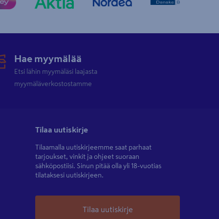
Hae myymälää
Etsi lähin myymäläsi laajasta
myymäläverkostostamme
Tilaa uutiskirje
Tilaamalla uutiskirjeemme saat parhaat
tarjoukset, vinkit ja ohjeet suoraan
sähköpostiisi. Sinun pitää olla yli 18-vuotias
tilataksesi uutiskirjeen.
Tilaa uutiskirje