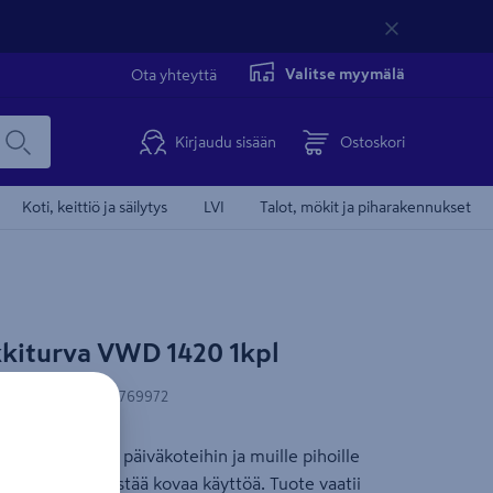
Valitse myymälä
Ota yhteyttä
Kirjaudu sisään
Ostoskori
Koti, keittiö ja säilytys
LVI
Talot, mökit ja piharakennukset
kkiturva VWD 1420 1kpl
N-koodi
:
6438313769972
oille, kouluihin, päiväkoteihin ja muille pihoille
Kiipeilyteline kestää kovaa käyttöä. Tuote vaatii