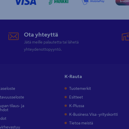
Ota yhteyttä
Jätä meille palautetta tai lähetä
yhteydenottopyyntö.
K-Rauta
jaseloste
Tuotemerkit
tavuusseloste
Esitteet
pan tilaus- ja
K-Plussa
ehdot
K-Business Visa -yrityskortti
hdot
Tietoa meistä
 virhevastuu