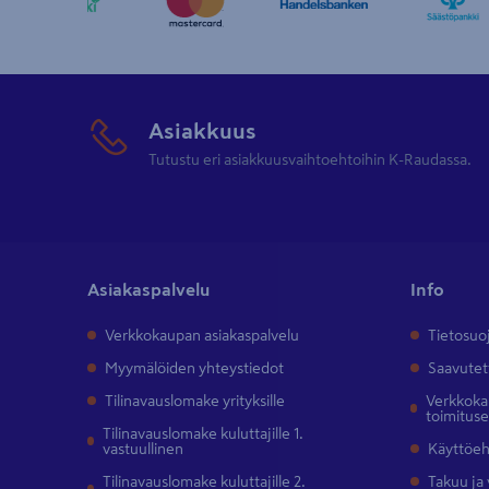
Asiakkuus
Tutustu eri asiakkuusvaihtoehtoihin K-Raudassa.
Asiakaspalvelu
Info
Verkkokaupan asiakaspalvelu
Tietosuo
Myymälöiden yhteystiedot
Saavutet
Tilinavauslomake yrityksille
Verkkokau
toimitus
Tilinavauslomake kuluttajille 1.
vastuullinen
Käyttöe
Tilinavauslomake kuluttajille 2.
Takuu ja