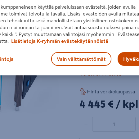
alustakseen iskua vaimenta
kumppaneineen käyttää palveluissaan evästeitä, joiden avulla
me toimivat toivotulla tavalla. Lisäksi evästeiden avulla mitata
runko liimapuuta
den tehokkuutta sekä mahdollistetaan yksilöllinen ostokokemus 
dun mainonnan tarjoaminen. Voit antaa suostumuksesi painama
Seuraava
kiipeilyotteet hdpe
 kaikki”. Pystyt muuttamaan valintojasi myöhemmin ”Evästease
koydet teräsvahvistet
utta.
Lisätietoja K-ryhmän evästekäytännöistä
tangot rst
lintoja
Vain välttämättömät
Hyväks
Lue koko tuotekuvaus
Katso liitetiedostot
Hinta verkkokaupassa
4445€/kpl
4 445 €
/ kpl
1 tuotetta
Määrä
−