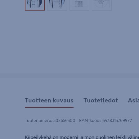
Tuotekuva 1
Tuotekuva 2
Tuotekuva 3
Tuotekuva 4
Tuotteen kuvaus
Tuotetiedot
Asi
Tuotenumero
:
502656300
EAN-koodi
:
6438313769972
Kiipeilykehä on moderni ja monipuolinen leikkivälin