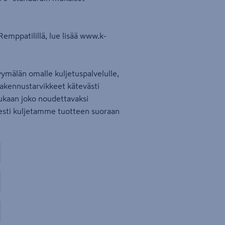
emppatilillä, lue lisää www.k-
ymälän omalle kuljetuspalvelulle,
rakennustarvikkeet kätevästi
ukaan joko noudettavaksi
sesti kuljetamme tuotteen suoraan