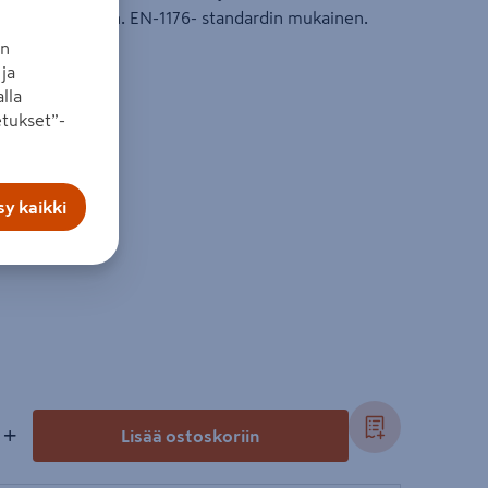
van materiaalin. EN-1176- standardin mukainen.
an
ja
lla
tukset”-
tu
y kaikki
+
Lisää ostoskoriin