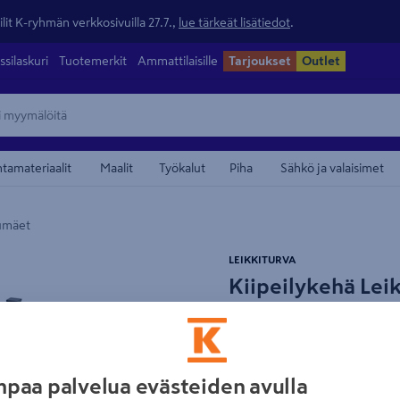
lit K-ryhmän verkkosivuilla 27.7.,
lue tärkeät lisätiedot
.
ssilaskuri
Tuotemerkit
Ammattilaisille
Tarjoukset
Outlet
ntamateriaalit
Maalit
Työkalut
Piha
Sähkö ja valaisimet
kumäet
maamerkistä
LEIKKITURVA
Kiipeilykehä Lei
Tuotenumero
:
502656300
EA
Kiipeilykehä sopii leikkipaik
paa palvelua evästeiden avulla
kiipeilyyn ja liikkumiseen. 