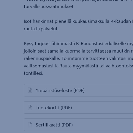
turvallisuusvaatimukset
Isot hankinnat pienellä kuukausimaksulla K-Raudan R
rauta.fi/palvelut.
Kysy tarjous lähimmästä K-Raudastasi edulliselle my
jolloin saat samalla kuormalla tarvittaessa muutkin 
rakennuspaikalle. Toimitamme tuotteen valintasi m
valitsemastasi K-Rauta myymälästä tai vaihtoehtoi
tontillesi.
Ympäristöseloste
(PDF)
avautuu uuteen välilehteen
Tuotekortti
(PDF)
avautuu uuteen välilehteen
Sertifikaatti
(PDF)
avautuu uuteen välilehteen