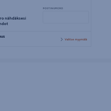
POSTINUMERO
ro nähdäksesi
hdot
Syötä
uus
postinumero
Valitse myymälä