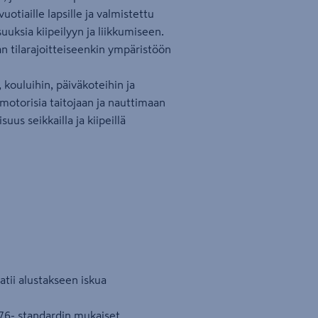
uotiaille lapsille ja valmistettu
uuksia kiipeilyyn ja liikkumiseen.
n tilarajoitteiseenkin ympäristöön
 kouluihin, päiväkoteihin ja
 motorisia taitojaan ja nauttimaan
suus seikkailla ja kiipeillä
atii alustakseen iskua
1176- standardin mukaiset