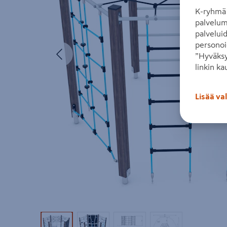
K-ryhmä 
palvelum
palvelui
personoi
Edellinen
”Hyväksy
linkin ka
Lisää va