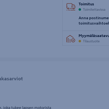
Toimitus
Toimitettavissa
Anna postinume
toimitusvaihtoe
Myymäläsaatav
Tilaustuote
akasarviot
e, joka tukee lapsen motorista