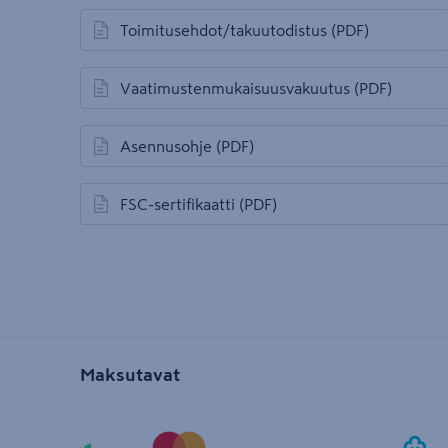
Toimitusehdot/takuutodistus
(PDF)
avautuu uuteen välilehteen
Vaatimustenmukaisuusvakuutus
(PDF)
avautuu uuteen välilehteen
Asennusohje
(PDF)
avautuu uuteen välilehteen
FSC-sertifikaatti
(PDF)
avautuu uuteen välilehteen
Maksutavat