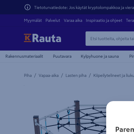
Tietoturvatiedote: Jos käytät kryptolompakkoa ja vierai
Myymälät
Palvelut
Varaa aika
Inspiraatio ja ohjeet
Tera
Rakennusmateriaalit
Puutavara
Kylpyhuone ja sauna
Pi
/
/
/
Piha
Vapaa-aika
Lasten piha
Kiipeilytelineet ja liu
Yksityiskohtainen kuvaus löytyy Tuotteen kuvaus -
Parem