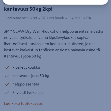
Kipsilevykoukku 3M CLAW 3PH30
kantavuus 30kg 2kpl
Tuotenumero
:
502380453
EAN-koodi
:
4064035002374
3M™ CLAW Dry Wall -koukut on helppo asentaa, eivätkä
ne vaadi työkaluja. Nämä kipsilevykoukut sopivat
ihanteellisesti raskaaseen kodin sisustukseen, ja ne
kestävät karkaistun teräksen ansiosta painavia esineitä.
Kantavuus jopa 30 kg.
kipsilevykoukku
kantavuus jopa 30 kg
helppo asentaa
Ei vaadi työkaluja
Lue koko tuotekuvaus