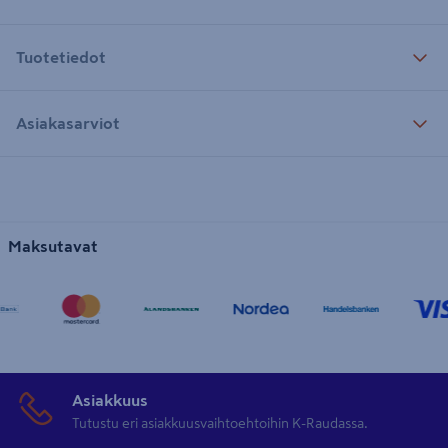
Tuotetiedot
Asiakasarviot
Maksutavat
Asiakkuus
Tutustu eri asiakkuusvaihtoehtoihin K-Raudassa.