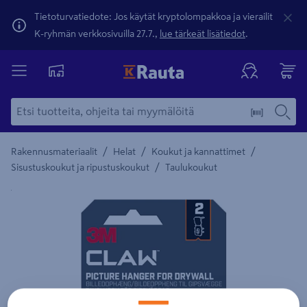
Tietoturvatiedote: Jos käytät kryptolompakkoa ja vierailit
K-ryhmän verkkosivuilla 27.7.,
lue tärkeät lisätiedot
.
/
/
/
Rakennusmateriaalit
Helat
Koukut ja kannattimet
/
Sisustuskoukut ja ripustuskoukut
Taulukoukut
Yksityiskohtainen kuvaus löytyy Tuotteen kuvaus -maamerki