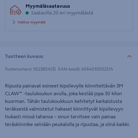
Syötä
Myymäläsaatavuus
postinumero
Saatavilla 20 eri myymälästä
Valitse myymälä
Tuotteen kuvaus
Tuotenumero
:
502380453
EAN-koodi
:
4064035002374
Ripusta painavat esineet kipsilevylle kiinnitettävän 3M
CLAW™ -taulukoukun avulla, joka kestää jopa 30 kilon
kuorman. Tähän taulukoukkuun kehitetyt karkaistusta
teräksestä valmistetut hakaset kiinnittyvät kipsilevyyn
tiukasti missä tahansa – sinun tarvitsee vain painaa
teräskiinnike seinään peukalolla ja ripustaa, ja siinä kaikki.