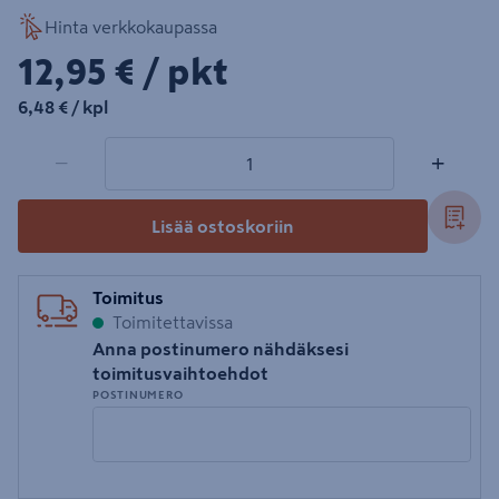
Hinta verkkokaupassa
12,95€/pkt
12,95 €
/ pkt
6,48€/kpl
6,48 €
/ kpl
1 tuotetta
Määrä
−
+
Lisää ostoskoriin
Toimitus
Toimitettavissa
Anna postinumero nähdäksesi
toimitusvaihtoehdot
POSTINUMERO