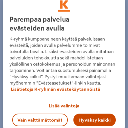
Edellinen
Seura
Parempaa palvelua
evästeiden avulla
K-ryhmä kumppaneineen käyttää palveluissaan
evästeitä, joiden avulla palvelumme toimivat
toivotulla tavalla. Lisäksi evästeiden avulla mitataan
palveluiden tehokkuutta sekä mahdollistetaan
yksilöllinen ostokokemus ja personoidun mainonnan
tarjoaminen. Voit antaa suostumuksesi painamalla
”Hyväksy kaikki”. Pystyt muuttamaan valintojasi
myöhemmin ”Evästeasetukset”-linkin kautta.
Lisätietoja K-ryhmän evästekäytännöistä
Zoomaa kuvaa sormilla kosketusnäytöllä
Lisää valintoja
Vain välttämättömät
Hyväksy kaikki
3M CLAW