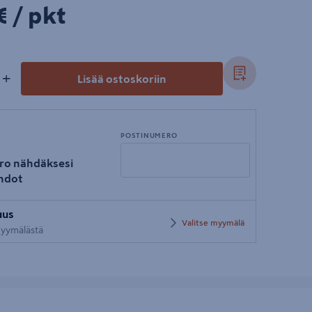
€/pkt
€
/ pkt
+
Lisää ostoskoriin
POSTINUMERO
ro nähdäksesi
hdot
Syötä
uus
postinumero
Valitse myymälä
 myymälästä