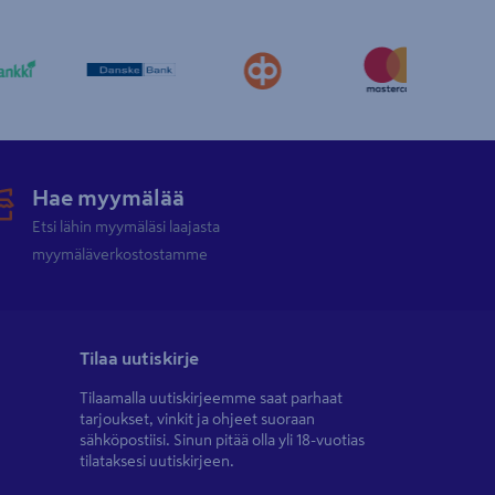
Hae myymälää
Etsi lähin myymäläsi laajasta
myymäläverkostostamme
Tilaa uutiskirje
Tilaamalla uutiskirjeemme saat parhaat
tarjoukset, vinkit ja ohjeet suoraan
sähköpostiisi. Sinun pitää olla yli 18-vuotias
tilataksesi uutiskirjeen.