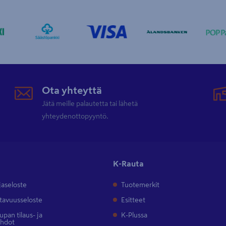
Ota yhteyttä
Jätä meille palautetta tai lähetä
yhteydenottopyyntö.
K-Rauta
jaseloste
Tuotemerkit
tavuusseloste
Esitteet
pan tilaus- ja
K-Plussa
ehdot