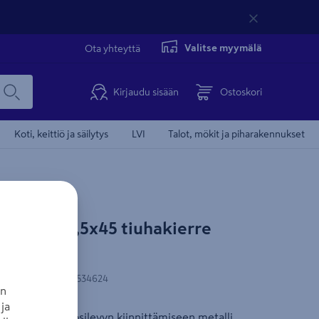
Valitse myymälä
Ota yhteyttä
Kirjaudu sisään
Ostoskori
Koti, keittiö ja säilytys
LVI
Talot, mökit ja piharakennukset
ROF PH2 3,5x45 tiuhakierre
N-koodi
:
6438313534624
an
ja
i normaalin kipsilevyn kiinnittämiseen metalli