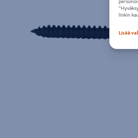
personoi
”Hyväksy
linkin ka
Lisää va