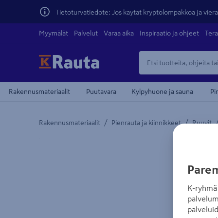
Tietoturvatiedote: Jos käytät kryptolompakkoa ja vierai
Myymälät
Palvelut
Varaa aika
Inspiraatio ja ohjeet
Tera
Rakennusmateriaalit
Puutavara
Kylpyhuone ja sauna
Pi
/
/
Rakennusmateriaalit
Pienrauta ja kiinnikkeet
Ruuvit
Yksityiskohtainen kuvaus löytyy Tuotteen kuvaus -
Parem
K-ryhmä 
palvelum
palvelui