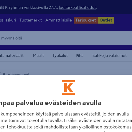
lit K-ryhmän verkkosivuilla 27.7.,
lue tärkeät lisätiedot
.
ssilaskuri
Tuotemerkit
Ammattilaisille
Tarjoukset
Outlet
ntamateriaalit
Maalit
Työkalut
Piha
Sähkö ja valaisimet
/
Kipsilevyruuvit
maamerkistä
PROF
Kipsilevyruuvi P
paa palvelua evästeiden avulla
fosfatoitu 20kpl
kumppaneineen käyttää palveluissaan evästeitä, joiden avulla
Tuotenumero
:
502086234
EA
me toimivat toivotulla tavalla. Lisäksi evästeiden avulla mitata
den tehokkuutta sekä mahdollistetaan yksilöllinen ostokokemus 
Fosfatoitu PH2-urainen ruuv