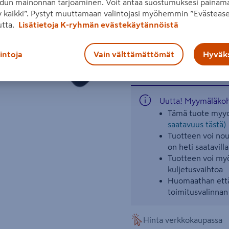
dun mainonnan tarjoaminen. Voit antaa suostumuksesi painama
kiinnitysalustaan. Soveltuu 
 kaikki”. Pystyt muuttamaan valintojasi myöhemmin ”Evästease
Tuote on CE-hyväksytty.
utta.
Lisätietoja K-ryhmän evästekäytännöistä
Lue koko tuotekuvaus
lintoja
Vain välttämättömät
Hyväks
Katso liitetiedostot
Uutta! Myymäläkoht
Tämä tuote myyd
saatavuus tästä)
Tuotteen voi nout
on heti saatavilla
Tuotteen voi myö
kuljetusvaihtoa
Huomaathan että
toimitusvalinna
Hinta verkkokaupassa