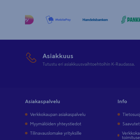
Asiakkuus
Tutustu eri asiakkuusvaihtoehtoihin K-Raudassa.
Asiakaspalvelu
Info
Verkkokaupan asiakaspalvelu
Tietosuo
Myymälöiden yhteystiedot
Saavutet
Tilinavauslomake yrityksille
Verkkokau
toimitus