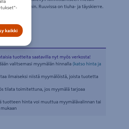
lla
kuiviin sisätiloihin. Ruuvissa on tiuha- ja täyskierre.
tukset”-
y kaikki
aisia tuotteita saatavilla nyt myös verkosta!
ään valitsemasi myymälän hinnalla
(katso hinta ja
aa ilmaiseksi niistä myymälöistä, joista tuotetta
s tilata toimitettuna, jos myymälä tarjoaa
 tuotteen hinta voi muuttua myymälävalinnan tai
n mukaan