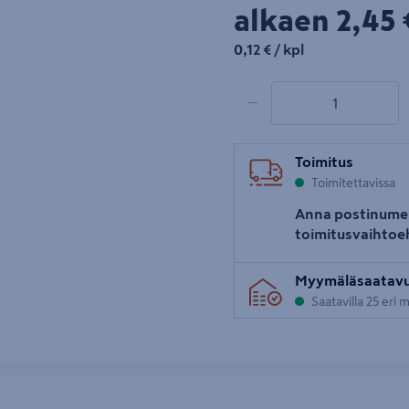
2,45
alkaen
2,45 
0,12€/kpl
0,12 €
/ kpl
1 tuotetta
Määrä
−
Toimitus
Toimitettavissa
Anna postinume
toimitusvaihtoe
Myymäläsaatav
Saatavilla 25 eri