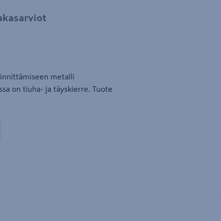
akasarviot
iinnittämiseen metalli
issa on tiuha- ja täyskierre. Tuote