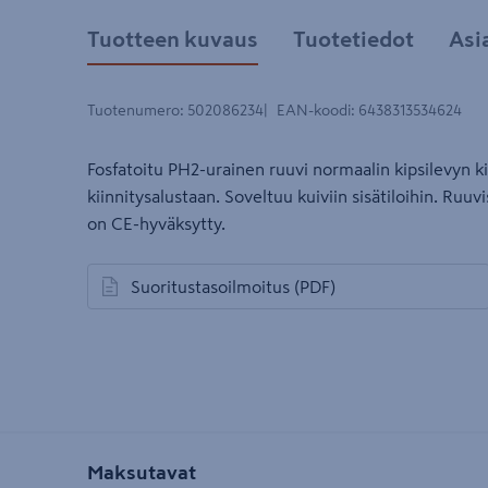
Tuotteen kuvaus
Tuotetiedot
Asi
Tuotenumero
:
502086234
EAN-koodi
:
6438313534624
Fosfatoitu PH2-urainen ruuvi normaalin kipsilevyn k
kiinnitysalustaan. Soveltuu kuiviin sisätiloihin. Ruuv
on CE-hyväksytty.
Suoritustasoilmoitus
(PDF)
avautuu uuteen välilehteen
Maksutavat