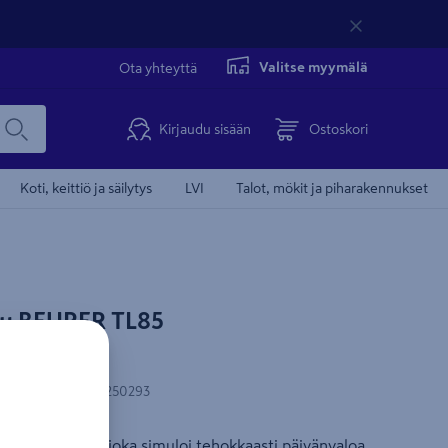
Valitse myymälä
Ota yhteyttä
Kirjaudu sisään
Ostoskori
Koti, keittiö ja säilytys
LVI
Talot, mökit ja piharakennukset
u BEURER TL85
00lux
-koodi
:
6970229250293
rkasvalolamppu, joka simuloi tehokkaasti päivänvaloa