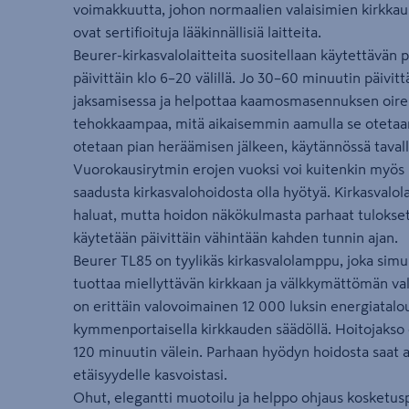
voimakkuutta, johon normaalien valaisimien kirkkaus 
ovat sertifioituja lääkinnällisiä laitteita.
Beurer-kirkasvalolaitteita suositellaan käytettävä
päivittäin klo 6–20 välillä. Jo 30–60 minuutin päivit
jaksamisessa ja helpottaa kaamosmasennuksen oireit
tehokkaampaa, mitä aikaisemmin aamulla se otetaan
otetaan pian heräämisen jälkeen, käytännössä tavalli
Vuorokausirytmin erojen vuoksi voi kuitenkin myö
saadusta kirkasvalohoidosta olla hyötyä. Kirkasvalola
haluat, mutta hoidon näkökulmasta parhaat tulokset 
käytetään päivittäin vähintään kahden tunnin ajan.
Beurer TL85 on tyylikäs kirkasvalolamppu, joka simul
tuottaa miellyttävän kirkkaan ja välkkymättömän valon
on erittäin valovoimainen 12 000 luksin energiatalo
kymmenportaisella kirkkauden säädöllä. Hoitojakso o
120 minuutin välein. Parhaan hyödyn hoidosta saat
etäisyydelle kasvoistasi.
Ohut, elegantti muotoilu ja helppo ohjaus kosketuspa