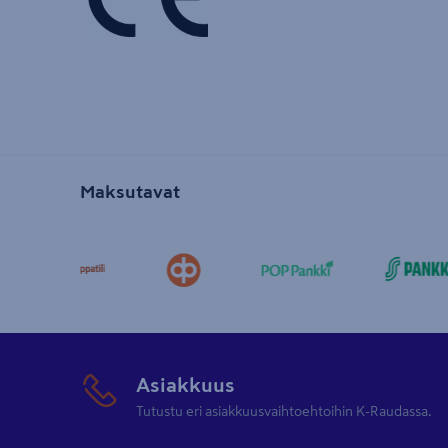
Maksutavat
Asiakkuus
Tutustu eri asiakkuusvaihtoehtoihin K-Raudassa.