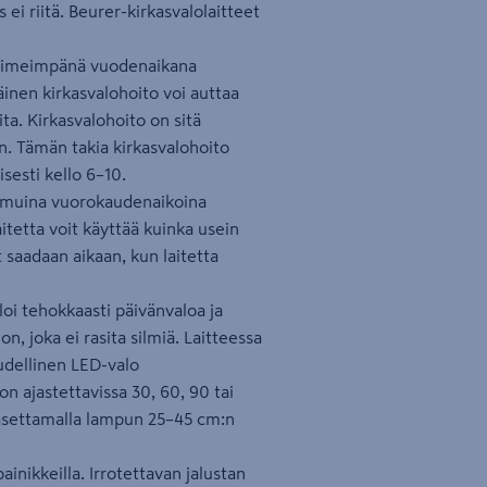
ei riitä. Beurer-kirkasvalolaitteet
n pimeimpänä vuodenaikana
täinen kirkasvalohoito voi auttaa
a. Kirkasvalohoito on sitä
. Tämän takia kirkasvalohoito
sesti kello 6–10.
s muina vuorokaudenaikoina
itetta voit käyttää kuinka usein
saadaan aikaan, kun laitetta
oi tehokkaasti päivänvaloa ja
, joka ei rasita silmiä. Laitteessa
udellinen LED-valo
n ajastettavissa 30, 60, 90 tai
 asettamalla lampun 25–45 cm:n
inikkeilla. Irrotettavan jalustan