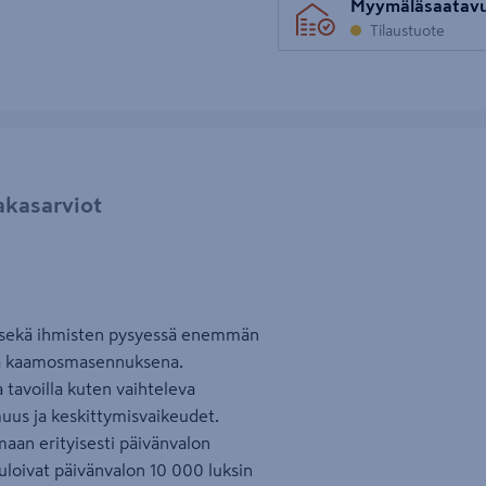
Myymäläsaatav
uva 5
Tilaustuote
akasarviot
lla sekä ihmisten pysyessä enemmän
kyä kaamosmasennuksena.
tavoilla kuten vaihteleva
uus ja keskittymisvaikeudet.
aan erityisesti päivänvalon
uloivat päivänvalon 10 000 luksin