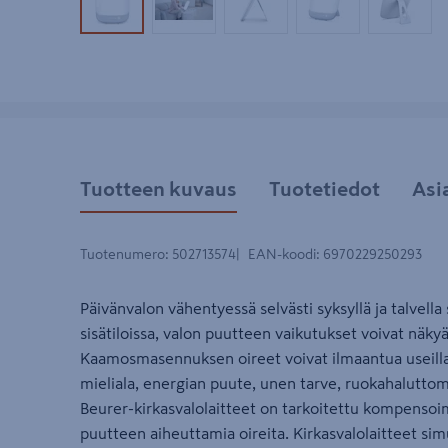
Tuotekuva 1
Tuotekuva 2
Tuotekuva 3
Tuotekuva 4
Tuotek
Tuotteen kuvaus
Tuotetiedot
Asi
Tuotenumero
:
502713574
EAN-koodi
:
6970229250293
Päivänvalon vähentyessä selvästi syksyllä ja talve
sisätiloissa, valon puutteen vaikutukset voivat nä
Kaamosmasennuksen oireet voivat ilmaantua useilla 
mieliala, energian puute, unen tarve, ruokahaluttom
Beurer-kirkasvalolaitteet on tarkoitettu kompensoim
puutteen aiheuttamia oireita. Kirkasvalolaitteet sim