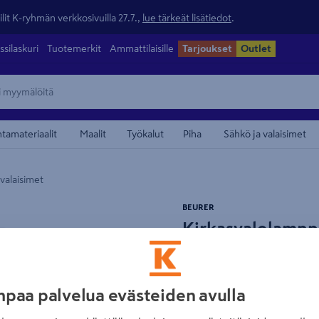
lit K-ryhmän verkkosivuilla 27.7.,
lue tärkeät lisätiedot
.
ssilaskuri
Tuotemerkit
Ammattilaisille
Tarjoukset
Outlet
ntamateriaalit
Maalit
Työkalut
Piha
Sähkö ja valaisimet
valaisimet
maamerkistä
BEURER
Kirkasvalolampp
450x300mm 120
Tuotenumero
:
502713574
EAN
paa palvelua evästeiden avulla
Beurer TL85 on tyylikäs ki