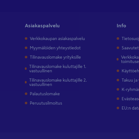
Asiakaspalvelu
Info
Verkkokaupan asiakaspalvelu
Tietosuo
Myymälöiden yhteystiedot
Saavutet
Tilinavauslomake yrityksille
Verkkokau
toimitus
Tilinavauslomake kuluttajille 1.
vastuullinen
Käyttöe
Tilinavauslomake kuluttajille 2.
Takuu ja
vastuullinen
K-ryhmän
Palautuslomake
Evästeas
Peruutusilmoitus
EU:n dat