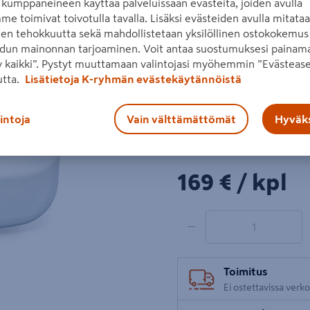
kumppaneineen käyttää palveluissaan evästeitä, joiden avulla
ja tuottaa miellyttävän ki
me toimivat toivotulla tavalla. Lisäksi evästeiden avulla mitata
lux 20 cm täisyydeltä. Tuo
den tehokkuutta sekä mahdollistetaan yksilöllinen ostokokemus 
dun mainonnan tarjoaminen. Voit antaa suostumuksesi painama
Lue koko tuotekuvaus
 kaikki”. Pystyt muuttamaan valintojasi myöhemmin ”Evästease
Seuraava
utta.
Lisätietoja K-ryhmän evästekäytännöistä
Tuote ei ole ostet
lintoja
Vain välttämättömät
Hyväks
ja hinta
tästä.
169€/kpl
169 €
/ kpl
1 tuotetta
Määrä
−
Toimitus
Ei ostettavissa verk