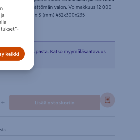
rkkaan ja välkkymättömän valon. Voimakkuus 12 000
an
tteen koko K x L x S (mm) 452x300x235
ja
lla
tukset”-
tavissa verkkokaupasta. Katso myymäläsaatavuus
y kaikki
+
Lisää ostoskoriin
osta