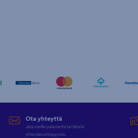
Ota yhteyttä
Jätä meille palautetta tai lähetä
yhteydenottopyyntö.