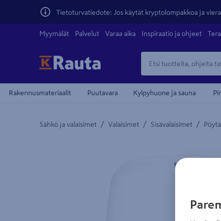
Tietoturvatiedote: Jos käytät kryptolompakkoa ja vierai
Myymälät
Palvelut
Varaa aika
Inspiraatio ja ohjeet
Tera
Rakennusmateriaalit
Puutavara
Kylpyhuone ja sauna
Pi
/
/
/
Sähkö ja valaisimet
Valaisimet
Sisävalaisimet
Pöytä
Yksityiskohtainen kuvaus löytyy Tuotteen kuvaus -
Parem