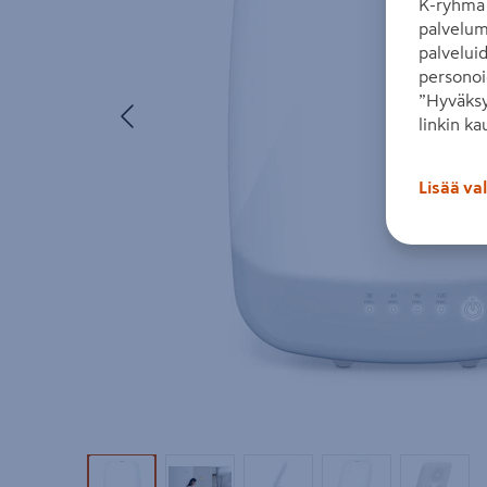
K-ryhmä 
palvelum
palvelui
personoi
”Hyväksy
Edellinen
linkin ka
Lisää va