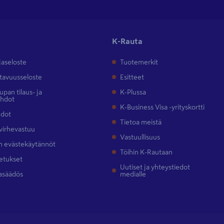
K-Rauta
jaseloste
Tuotemerkit
tavuusseloste
Esitteet
pan tilaus- ja
K-Plussa
ehdot
K-Business Visa -yrityskortti
hdot
Tietoa meistä
 virhevastuu
Vastuullisuus
 evästekäytännöt
Töihin K-Rautaan
etukset
Uutiset ja yhteystiedot
asäädös
medialle