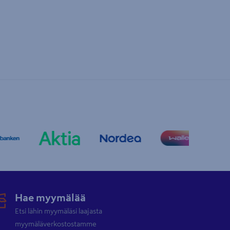
Hae myymälää
Etsi lähin myymäläsi laajasta
myymäläverkostostamme