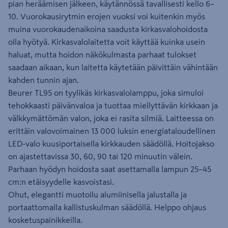
pian heräämisen jälkeen, käytännössä tavallisesti kello 6–
10. Vuorokausirytmin erojen vuoksi voi kuitenkin myös
muina vuorokaudenaikoina saadusta kirkasvalohoidosta
olla hyötyä. Kirkasvalolaitetta voit käyttää kuinka usein
haluat, mutta hoidon näkökulmasta parhaat tulokset
saadaan aikaan, kun laitetta käytetään päivittäin vähintään
kahden tunnin ajan.
Beurer TL95 on tyylikäs kirkasvalolamppu, joka simuloi
tehokkaasti päivänvaloa ja tuottaa miellyttävän kirkkaan ja
välkkymättömän valon, joka ei rasita silmiä. Laitteessa on
erittäin valovoimainen 13 000 luksin energiataloudellinen
LED-valo kuusiportaisella kirkkauden säädöllä. Hoitojakso
on ajastettavissa 30, 60, 90 tai 120 minuutin välein.
Parhaan hyödyn hoidosta saat asettamalla lampun 25–45
cm:n etäisyydelle kasvoistasi.
Ohut, elegantti muotoilu alumiinisella jalustalla ja
portaattomalla kallistuskulman säädöllä. Helppo ohjaus
kosketuspainikkeilla.