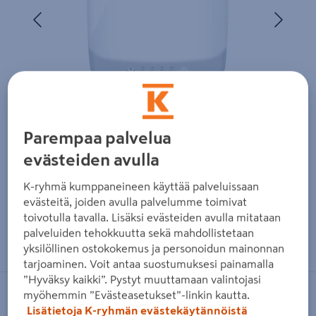
Edellinen
Seura
Parempaa palvelua
evästeiden avulla
K-ryhmä kumppaneineen käyttää palveluissaan
evästeitä, joiden avulla palvelumme toimivat
toivotulla tavalla. Lisäksi evästeiden avulla mitataan
Zoomaa kuvaa sormilla kosketusnäytöllä
palveluiden tehokkuutta sekä mahdollistetaan
yksilöllinen ostokokemus ja personoidun mainonnan
tarjoaminen. Voit antaa suostumuksesi painamalla
”Hyväksy kaikki”. Pystyt muuttamaan valintojasi
myöhemmin ”Evästeasetukset”-linkin kautta.
BEURER
Lisätietoja K-ryhmän evästekäytännöistä