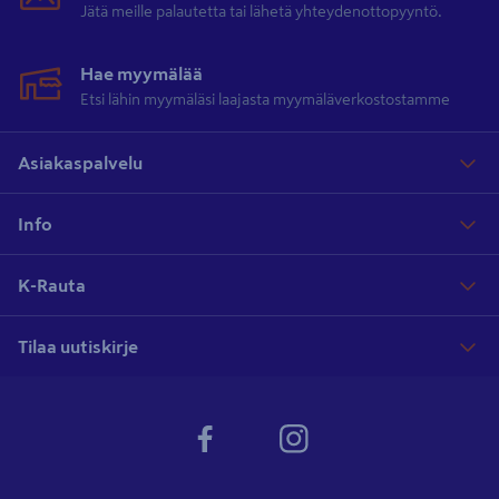
Jätä meille palautetta tai lähetä yhteydenottopyyntö.
Hae myymälää
Etsi lähin myymäläsi laajasta myymäläverkostostamme
Asiakaspalvelu
Info
K-Rauta
Tilaa uutiskirje