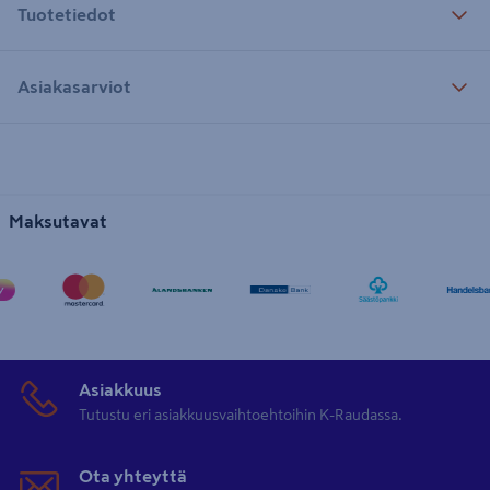
Tuotetiedot
Asiakasarviot
Maksutavat
Asiakkuus
Tutustu eri asiakkuusvaihtoehtoihin K-Raudassa.
Ota yhteyttä