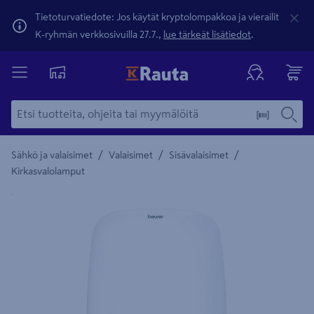
Tietoturvatiedote: Jos käytät kryptolompakkoa ja vierailit
K-ryhmän verkkosivuilla 27.7.,
lue tärkeät lisätiedot
.
/
/
/
Sähkö ja valaisimet
Valaisimet
Sisävalaisimet
Kirkasvalolamput
Yksityiskohtainen kuvaus löytyy Tuotteen kuvaus -maamerki