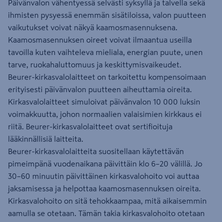
Päivänvalon vähentyessä selvästi syksyllä ja talvella sekä
ihmisten pysyessä enemmän sisätiloissa, valon puutteen
vaikutukset voivat näkyä kaamosmasennuksena.
Kaamosmasennuksen oireet voivat ilmaantua useilla
tavoilla kuten vaihteleva mieliala, energian puute, unen
tarve, ruokahaluttomuus ja keskittymisvaikeudet.
Beurer-kirkasvalolaitteet on tarkoitettu kompensoimaan
erityisesti päivänvalon puutteen aiheuttamia oireita.
Kirkasvalolaitteet simuloivat päivänvalon 10 000 luksin
voimakkuutta, johon normaalien valaisimien kirkkaus ei
riitä. Beurer-kirkasvalolaitteet ovat sertifioituja
lääkinnällisiä laitteita.
Beurer-kirkasvalolaitteita suositellaan käytettävän
pimeimpänä vuodenaikana päivittäin klo 6–20 välillä. Jo
30–60 minuutin päivittäinen kirkasvalohoito voi auttaa
jaksamisessa ja helpottaa kaamosmasennuksen oireita.
Kirkasvalohoito on sitä tehokkaampaa, mitä aikaisemmin
aamulla se otetaan. Tämän takia kirkasvalohoito otetaan