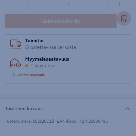
−
+
Lisää ostoskoriin
Toimitus
Ei ostettavissa verkosta
Myymäläsaatavuus
Tilaustuote
Valitse myymälä
Tuotteen kuvaus
Tuotenumero
:
502520723
EAN-koodi
:
4211125608446