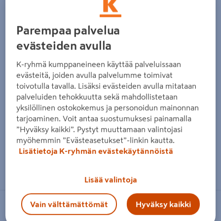
Parempaa palvelua
evästeiden avulla
K-ryhmä kumppaneineen käyttää palveluissaan
evästeitä, joiden avulla palvelumme toimivat
toivotulla tavalla. Lisäksi evästeiden avulla mitataan
palveluiden tehokkuutta sekä mahdollistetaan
yksilöllinen ostokokemus ja personoidun mainonnan
tarjoaminen. Voit antaa suostumuksesi painamalla
”Hyväksy kaikki”. Pystyt muuttamaan valintojasi
myöhemmin ”Evästeasetukset”-linkin kautta.
Lisätietoja K-ryhmän evästekäytännöistä
Zoomaa kuvaa sormilla kosketusnäytöllä
Lisää valintoja
Vain välttämättömät
Hyväksy kaikki
FP-TUOTTEET