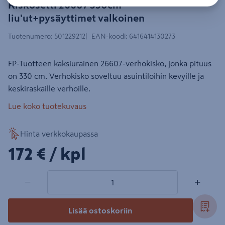
Kiskosetti 26607 330cm
liu'ut+pysäyttimet valkoinen
Tuotenumero
:
501229212
EAN-koodi
:
6416414130273
FP-Tuotteen kaksiurainen 26607-verhokisko, jonka pituus
on 330 cm. Verhokisko soveltuu asuintiloihin kevyille ja
keskiraskaille verhoille.
Lue koko tuotekuvaus
Hinta verkkokaupassa
172€/kpl
172 €
/ kpl
1 tuotetta
Määrä
−
+
Lisää ostoskoriin