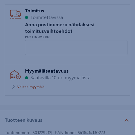
Toimitus
Toimitettavissa
Anna postinumero nähdäksesi
toimitusvaihtoehdot
POSTINUMERO
Syötä
Myymäläsaatavuus
postinumero
Saatavilla 10 eri myymälästä
Valitse myymälä
Tuotteen kuvaus
Tuotenumero
:
501229212
EAN-koodi
:
6416414130273