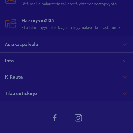
Jätä meille palautetta tai lähetä yhteydenottopyyntö.
Hae myymälää
Etsi lähin myymäläsi laajasta myymäläverkostostamme
Asiakaspalvelu
Info
K-Rauta
Tilaa uutiskirje