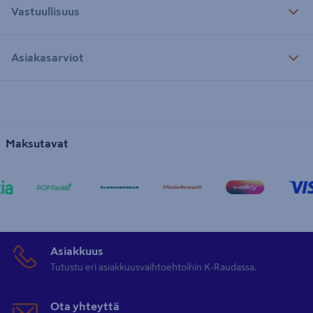
Vastuullisuus
Asiakasarviot
Maksutavat
Asiakkuus
Tutustu eri asiakkuusvaihtoehtoihin K-Raudassa.
Ota yhteyttä