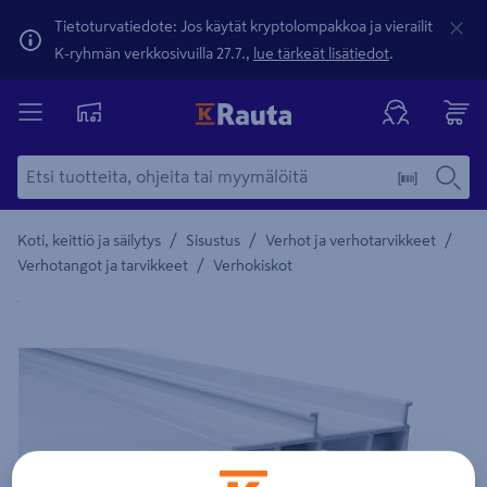
Tietoturvatiedote: Jos käytät kryptolompakkoa ja vierailit
K-ryhmän verkkosivuilla 27.7.,
lue tärkeät lisätiedot
.
/
/
/
Koti, keittiö ja säilytys
Sisustus
Verhot ja verhotarvikkeet
/
Verhotangot ja tarvikkeet
Verhokiskot
Yksityiskohtainen kuvaus löytyy Tuotteen kuvaus -maamerki