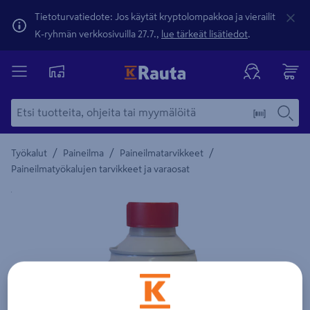
Tietoturvatiedote: Jos käytät kryptolompakkoa ja vierailit
K-ryhmän verkkosivuilla 27.7.,
lue tärkeät lisätiedot
.
/
/
/
Työkalut
Paineilma
Paineilmatarvikkeet
Paineilmatyökalujen tarvikkeet ja varaosat
Yksityiskohtainen kuvaus löytyy Tuotteen kuvaus -maamerki