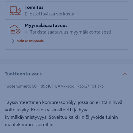
Toimitus
Ei ostettavissa verkosta
Myymäläsaatavuus
Tarkista saatavuus myymäläkohtaisesti
Valitse myymälä
Tuotteen kuvaus
Tuotenumero
:
501489310
EAN-koodi
:
7331274011373
Täyssynteettinen kompressoriöljy, jossa on erittäin hyvä
voitelukyky. Korkea viskositeetti ja hyvä
kylmäkäynnistyvyys. Soveltuu kaikkiin öljyvoideltuihin
mäntäkompressoreihin.