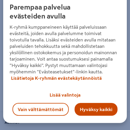
Parempaa palvelua
evästeiden avulla
K-ryhmä kumppaneineen käyttää palveluissaan
evästeitä, joiden avulla palvelumme toimivat
toivotulla tavalla. Lisäksi evästeiden avulla mitataan
palveluiden tehokkuutta sekä mahdollistetaan
yksilöllinen ostokokemus ja personoidun mainonnan
tarjoaminen. Voit antaa suostumuksesi painamalla
”Hyväksy kaikki”. Pystyt muuttamaan valintojasi
myöhemmin ”Evästeasetukset”-linkin kautta.
Lisätietoja K-ryhmän evästekäytännöistä
Zoomaa kuvaa sormilla kosketusnäytöllä
Lisää valintoja
Vain välttämättömät
Hyväksy kaikki
AERFAST