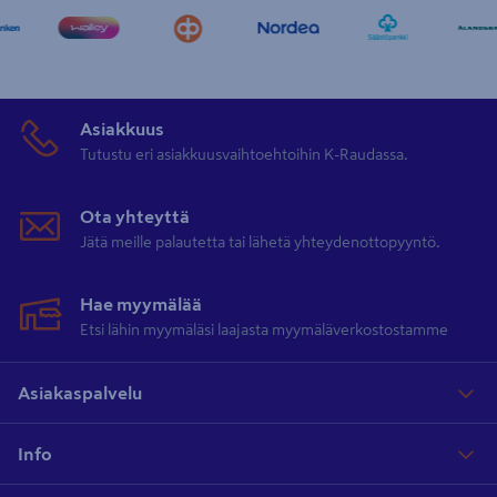
Asiakkuus
Tutustu eri asiakkuusvaihtoehtoihin K-Raudassa.
Ota yhteyttä
Jätä meille palautetta tai lähetä yhteydenottopyyntö.
Hae myymälää
Etsi lähin myymäläsi laajasta myymäläverkostostamme
Asiakaspalvelu
Info