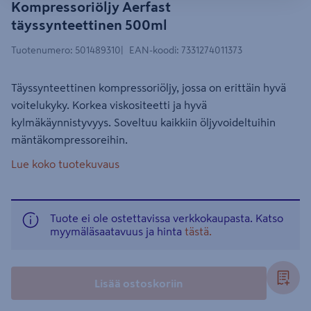
Kompressoriöljy Aerfast
täyssynteettinen 500ml
Tuotenumero
:
501489310
EAN-koodi
:
7331274011373
Täyssynteettinen kompressoriöljy, jossa on erittäin hyvä
voitelukyky. Korkea viskositeetti ja hyvä
kylmäkäynnistyvyys. Soveltuu kaikkiin öljyvoideltuihin
mäntäkompressoreihin.
Lue koko tuotekuvaus
Tuote ei ole ostettavissa verkkokaupasta. Katso
myymäläsaatavuus ja hinta
tästä.
Lisää ostoskoriin