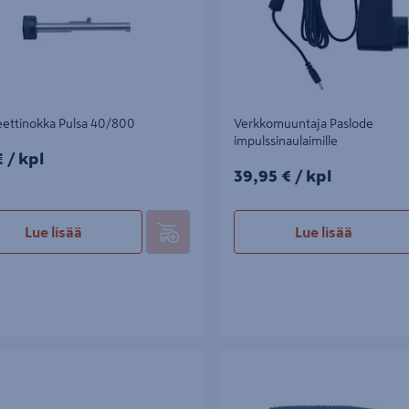
ettinokka Pulsa 40/800
Verkkomuuntaja Paslode
impulssinaulaimille
/kpl
€
/ kpl
39,95€/kpl
39,95 €
/ kpl
Lue lisää
Lue lisää
ttiili Stack Tank 9047062
Autolatausadapteri Paslode/Spit 1