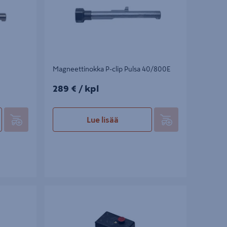
Magneettinokka P-clip Pulsa 40/800E
289€/kpl
289 €
/ kpl
Lue lisää
aulaimille
Painekytkin 1t 1/4 Nema 41090161