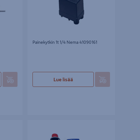
Painekytkin 1t 1/4 Nema 41090161
Lue lisää
2 V
Huoltosarja BEX viimeistelynaulain