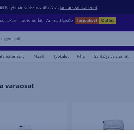
lit K-ryhmän verkkosivuilla 27.7.,
lue tärkeät lisätiedot
.
ssilaskuri
Tuotemerkit
Ammattilaisille
Tarjoukset
Outlet
ntamateriaalit
Maalit
Työkalut
Piha
Sähkö ja valaisimet
a varaosat
sooda NB Cleanblast 5l
Puhallussooda Nordblast 25kg