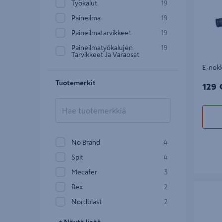
Työkalut
19
Paineilma
19
Paineilmatarvikkeet
19
Paineilmatyökalujen
19
Tarvikkeet Ja Varaosat
E-nok
Tuotemerkit
129€
129 
No Brand
4
Spit
4
Mecafer
3
Magneett
Bex
2
Nordblast
2