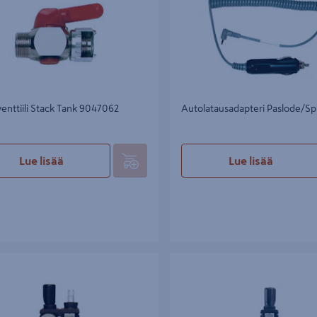
enttiili Stack Tank 9047062
Autolatausadapteri Paslode/Spi
Lue lisää
Lue lisää
/säädin/voitelulaite CEJN 106
Suodatin/säädin-yhdistelmä CEJN