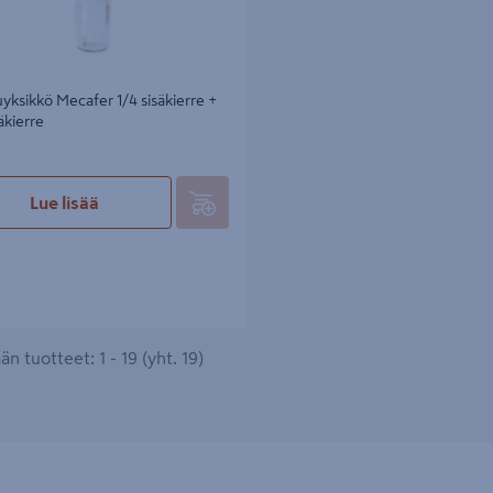
uyksikkö Mecafer 1/4 sisäkierre +
äkierre
Lue lisää
n tuotteet: 1 - 19 (yht. 19)