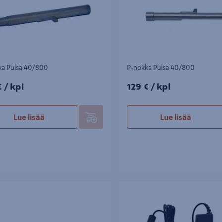
ka Pulsa 40/800
P-nokka Pulsa 40/800
/kpl
129€/kpl
€
/ kpl
129 €
/ kpl
Lue lisää
Lue lisää
inokka Pulsa 40/800
Verkkomuuntaja Paslode impulssin