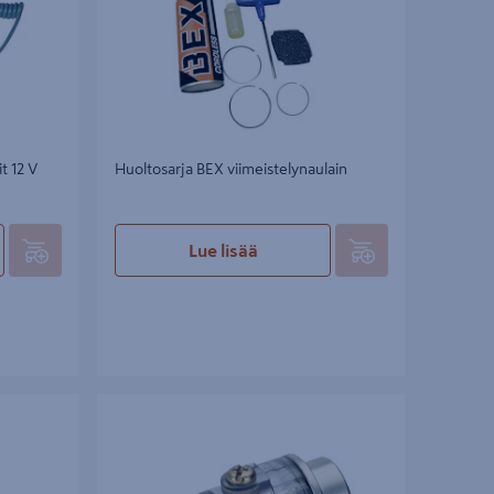
t 12 V
Huoltosarja BEX viimeistelynaulain
Lue lisää
 106
Öljytin Bahco BPN251