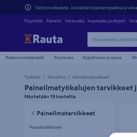
Tietoturvatiedote: Jos käytät kryptolompakkoa ja vierai
Myymälät
Palvelut
Varaa aika
Inspiraatio ja ohjeet
Tera
Rakennusmateriaalit
Puutavara
Kylpyhuone ja sauna
Pi
Työkalut
Paineilma
Paineilmatarvikkeet
Paineilmatyökalujen tarvikkeet j
Näytetään 19 tuotetta
Puhallus
Paineilmatarvikkeet
Paineilmaliittimet