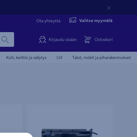
Valitse myymälä
Ota yhteyttä
Kirjaudu sisään
Ostoskori
Koti, keittiö ja säilytys
LVI
Talot, mökit ja piharakennukset
Paineilmakäynnistin Mirka pölynimureille
230V EU