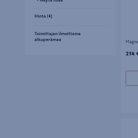
+ Näytä lisää
Hinta (€)
Toimittajan ilmoittama
alkuperämaa
Magne
214€
214 
Pohjaven