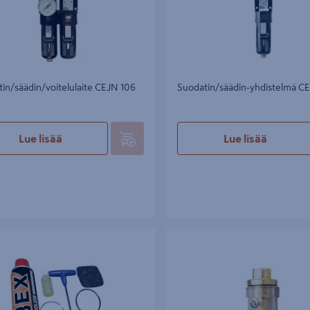
in/säädin/voitelulaite CEJN 106
Suodatin/säädin-yhdistelmä C
Lue lisää
Lue lisää
rja BEX runkonaulain
Miniöljystin Mecafer 1/4 sisäkierre
ulkokierre