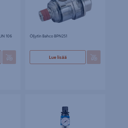
EJN 106
Öljytin Bahco BPN251
Lue lisää
 + 1/4
Paineensäädin/suodatin Mecafer 1/4
sisäkierre + 1/4sisäkierre