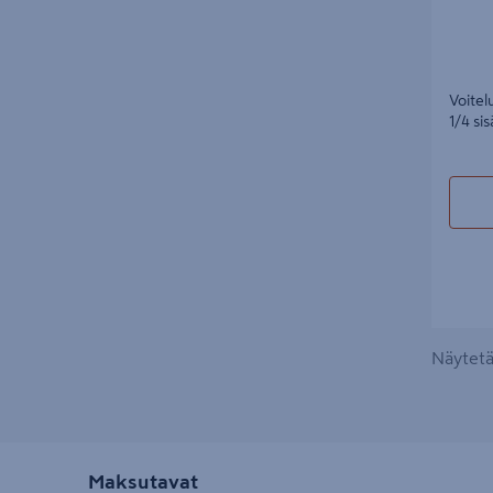
Voitel
1/4 sis
Näytetää
Maksutavat