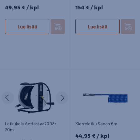
49,95€/kpl
154€/kpl
49,95 €
/ kpl
154 €
/ kpl
Lue lisää
Lue lisää
Letkukela Aerfast aa2008r 20m
Kierreletku Senco 6m
Edellinen
Seuraava
Letkukela Aerfast aa2008r
Kierreletku Senco 6m
20m
44,95€/kpl
44,95 €
/ kpl