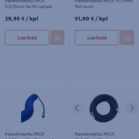
Paineilmaletku PROF
Paineilmaletku PROF 10/17mm
6,5/10mm 5m PU spiraali
10m kumi
29,95€/kpl
51,90€/kpl
29,95 €
/ kpl
51,90 €
/ kpl
Lue lisää
Lue lisää
Paineilmaletku PROF 6,5/10mm 10m
Paineilmaletku PROF 10,0/17mm
PU spiraali
20m kumi
Edellinen
S
Paineilmaletku PROF
Paineilmaletku PROF