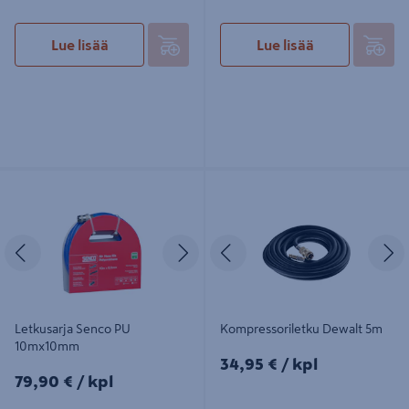
Lue lisää
Lue lisää
Letkusarja Senco PU 10mx10mm
Kompressoriletku Dewalt 5m
Edellinen
Seuraava
Edellinen
S
Letkusarja Senco PU
Kompressoriletku Dewalt 5m
10mx10mm
34,95€/kpl
34,95 €
/ kpl
79,90€/kpl
79,90 €
/ kpl