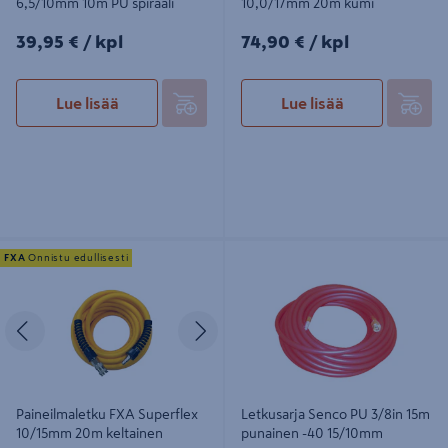
6,5/10mm 10m PU spiraali
10,0/17mm 20m kumi
39,95€/kpl
74,90€/kpl
39,95 €
/ kpl
74,90 €
/ kpl
Lue lisää
Lue lisää
Paineilmaletku FXA Superflex
Letkusarja Senco PU 3/8in 15m
FXA
Onnistu edullisesti
10/15mm 20m keltainen
punainen -40 15/10mm
Edellinen
Seuraava
Paineilmaletku FXA Superflex
Letkusarja Senco PU 3/8in 15m
10/15mm 20m keltainen
punainen -40 15/10mm