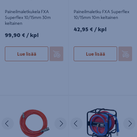
Paineilmaletkukela FXA
Paineilmaletku FXA Superflex
Superflex 10/15mm 30m
10/15mm 10m keltainen
keltainen
42,95€/kpl
42,95 €
/ kpl
99,90€/kpl
99,90 €
/ kpl
Lue lisää
Lue lisää
Paineilmaletku PROF 6,5/10mm 10m
Letkukela Senco PU 30m
PU oranssi
Edellinen
Seuraava
Edellinen
S