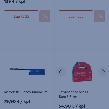
139€/kpl
139 €
/ kpl
Lue lisää
Lue lisää
Kierreletku Senco 10mmx6m
Letkusarja Senco PU 10mx6,5mm
Edellinen
S
Kierreletku Senco 10mmx6m
Letkusarja Senco PU
10mx6,5mm
79,90€/kpl
79,90 €
/ kpl
54,90€/kpl
54,90 €
/ kpl