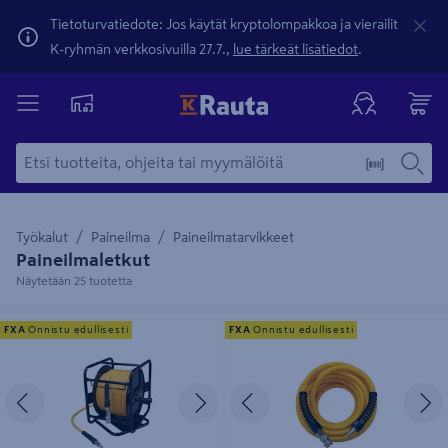
Tietoturvatiedote: Jos käytät kryptolompakkoa ja vierailit
K-ryhmän verkkosivuilla 27.7.,
lue tärkeät lisätiedot
.
Työkalut
Paineilma
Paineilmatarvikkeet
Paineilmaletkut
Näytetään 25 tuotetta
Paineilmaletkukela FXA Superflex
Paineilmaletku FXA Superflex
FXA
Onnistu edullisesti
FXA
Onnistu edullisesti
10/15mm 30m keltainen
10/15mm 10m keltainen
Edellinen
Seuraava
Edellinen
S