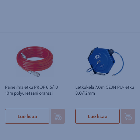
Paineilmaletku PROF 6,5/10 10m
Letkukela 7,0m CEJN PU-letku
polyuretaani oranssi
8,0/12mm
Paineilmaletku PROF 6,5/10
Letkukela 7,0m CEJN PU-letku
10m polyuretaani oranssi
8,0/12mm
Lue lisää
Lue lisää