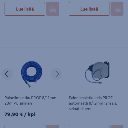
Lue lisää
Lue lisää
Paineilmaletku PROF 8/12mm 20m
Paineilmaletkukela PROF automaatti
PU sininen
8/12mm 12m sis. seinätelineen
Edellinen
Seuraava
Paineilmaletku PROF 8/12mm
Paineilmaletkukela PROF
20m PU sininen
automaatti 8/12mm 12m sis.
seinätelineen
79,90€/kpl
79,90 €
/ kpl