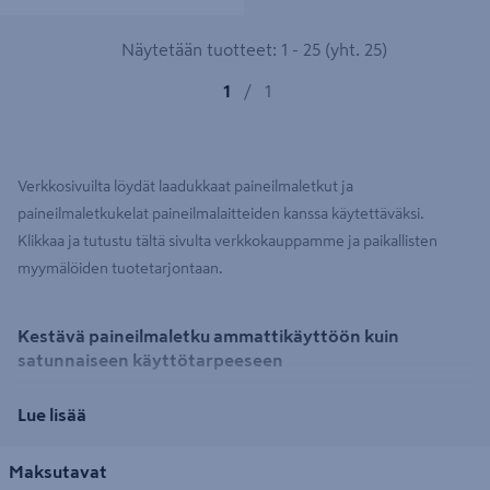
Näytetään tuotteet: 1 - 25 (yht. 25)
1
/
1
Verkkosivuilta löydät laadukkaat paineilmaletkut ja
paineilmaletkukelat paineilmalaitteiden kanssa käytettäväksi.
Klikkaa ja tutustu tältä sivulta verkkokauppamme ja paikallisten
myymälöiden tuotetarjontaan.
Kestävä paineilmaletku ammattikäyttöön kuin
satunnaiseen käyttötarpeeseen
Valikoimasta on saatavilla kestävä ja laadukas paineilmaletku
Lue lisää
hyödynnettäväksi kompressoreiden ja paineilmatyökalujen kanssa.
Käyttötarpeen mukaan saatavilla on letkuja kompaktimmasta
Maksutavat
viidestä metristä jopa 30 metriin letkuun asti jo pitkällä