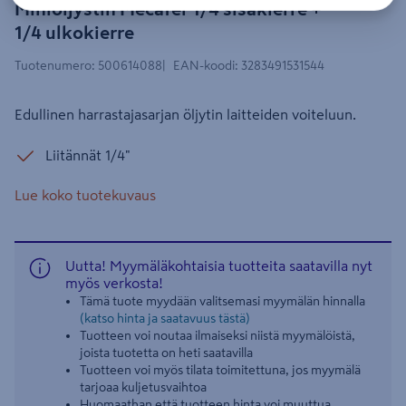
Miniöljystin Mecafer 1/4 sisäkierre +
1/4 ulkokierre
Tuotenumero
:
500614088
EAN-koodi
:
3283491531544
Edullinen harrastajasarjan öljytin laitteiden voiteluun.
Liitännät 1/4"
Lue koko tuotekuvaus
Uutta! Myymäläkohtaisia tuotteita saatavilla nyt
myös verkosta!
Tämä tuote myydään valitsemasi myymälän hinnalla
(katso hinta ja saatavuus tästä)
Tuotteen voi noutaa ilmaiseksi niistä myymälöistä,
joista tuotetta on heti saatavilla
Tuotteen voi myös tilata toimitettuna, jos myymälä
tarjoaa kuljetusvaihtoa
Huomaathan että tuotteen hinta voi muuttua