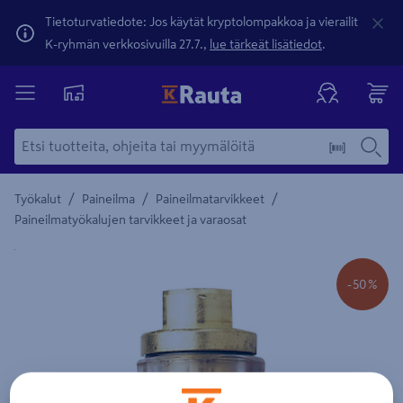
Tietoturvatiedote: Jos käytät kryptolompakkoa ja vierailit
K-ryhmän verkkosivuilla 27.7.,
lue tärkeät lisätiedot
.
/
/
/
Työkalut
Paineilma
Paineilmatarvikkeet
Paineilmatyökalujen tarvikkeet ja varaosat
Yksityiskohtainen kuvaus löytyy Tuotteen kuvaus -maamerki
-50%