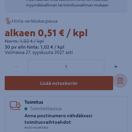
myymälävalinnan tai toimitusvalinnan mukaan
Hinta verkkokaupassa
0,51€/kpl
alkaen
0,51 €
/ kpl
1,02€/kpl
Norm.
1,02 €
/ kpl
1,02€/kpl
30 pv alin hinta:
1,02 €
/ kpl
Voimassa 27. syyskuuta 2027 asti
1 tuotetta
Määrä
−
+
Lisää ostoskoriin
Toimitus
Toimitettavissa
Anna postinumero nähdäksesi
toimitusvaihtoehdot
POSTINUMERO