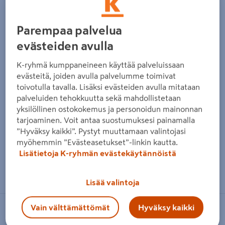
Parempaa palvelua
evästeiden avulla
K-ryhmä kumppaneineen käyttää palveluissaan
evästeitä, joiden avulla palvelumme toimivat
toivotulla tavalla. Lisäksi evästeiden avulla mitataan
palveluiden tehokkuutta sekä mahdollistetaan
yksilöllinen ostokokemus ja personoidun mainonnan
tarjoaminen. Voit antaa suostumuksesi painamalla
”Hyväksy kaikki”. Pystyt muuttamaan valintojasi
myöhemmin ”Evästeasetukset”-linkin kautta.
Lisätietoja K-ryhmän evästekäytännöistä
Zoomaa kuvaa sormilla kosketusnäytöllä
Lisää valintoja
Vain välttämättömät
Hyväksy kaikki
MECAFER