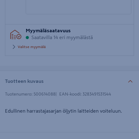
Syötä
Myymäläsaatavuus
postinumero
Saatavilla 14 eri myymälästä
Valitse myymälä
Tuotteen kuvaus
Tuotenumero
:
500614088
EAN-koodi
:
3283491531544
Edullinen harrastajasarjan öljytin laitteiden voiteluun.