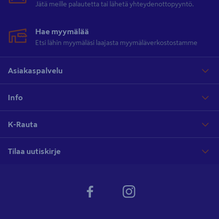
Jätä meille palautetta tai lähetä yhteydenottopyyntö.
Hae myymälää
Etsi lähin myymäläsi laajasta myymäläverkostostamme
Asiakaspalvelu
Info
K-Rauta
Tilaa uutiskirje