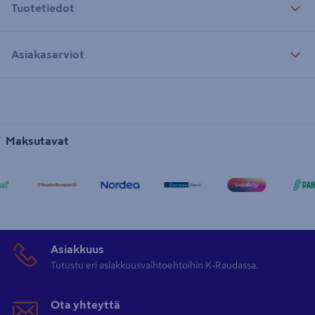
Tuotetiedot
Asiakasarviot
Maksutavat
Asiakkuus
Tutustu eri asiakkuusvaihtoehtoihin K-Raudassa.
Ota yhteyttä