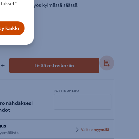
tukset”-
miellyttävältä myös kylmässä säässä.
y kaikki
+
Lisää ostoskoriin
POSTINUMERO
ro nähdäksesi
hdot
Syötä
uus
postinumero
Valitse myymälä
 myymälästä