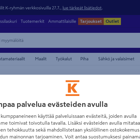
lit K-ryhmän verkkosivuilla 27.7.,
lue tärkeät lisätiedot
.
ssilaskuri
Tuotemerkit
Ammattilaisille
Tarjoukset
Outlet
ntamateriaalit
Maalit
Työkalut
Piha
Sähkö ja valaisimet
et
maamerkistä
FISKARS
Korjausliitin Fi
paa palvelua evästeiden avulla
Tuotenumero
:
502135534
EAN
kumppaneineen käyttää palveluissaan evästeitä, joiden avulla
me toimivat toivotulla tavalla. Lisäksi evästeiden avulla mitata
Helppo ja nopea ratkaisu 19
den tehokkuutta sekä mahdollistetaan yksilöllinen ostokokemus 
dun mainonnan tarjoaminen. Voit antaa suostumuksesi painama
Liitin on valmistettu kevyes