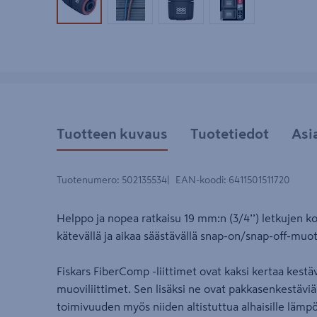
Tuotekuva 1
Tuotekuva 2
Tuotekuva 3
Tuotekuva 4
Tuotteen kuvaus
Tuotetiedot
Asi
Tuotenumero
:
502135534
EAN-koodi
:
6411501511720
Helppo ja nopea ratkaisu 19 mm:n (3/4’’) letkujen ko
kätevällä ja aikaa säästävällä snap-on/snap-off-muoto
Fiskars FiberComp -liittimet ovat kaksi kertaa kestä
muoviliittimet. Sen lisäksi ne ovat pakkasenkestäviä,
toimivuuden myös niiden altistuttua alhaisille lämpöt