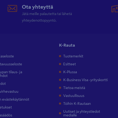
Ota yhteyttä
Jätä meille palautetta tai lähetä
yhteydenottopyyntö.
K-Rauta
jaseloste
Tuotemerkit
tavuusseloste
Esitteet
pan tilaus- ja
K-Plussa
ehdot
K-Business Visa -yrityskortti
hdot
Tietoa meistä
 virhevastuu
Vastuullisuus
 evästekäytännöt
Töihin K-Rautaan
etukset
Uutiset ja yhteystiedot
asäädös
medialle