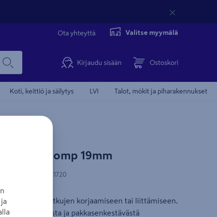
Valitse myymälä
Ota yhteyttä
Kirjaudu sisään
Ostoskori
Koti, keittiö ja säilytys
LVI
Talot, mökit ja piharakennukset
skars FiberComp 19mm
-koodi
:
6411501511720
an
 mm:n (3/4") letkujen korjaamiseen tai liittämiseen.
ja
lla
tä, erittäin lujasta ja pakkasenkestävästä