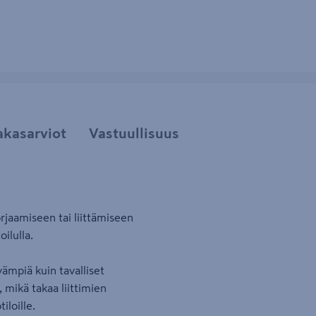
akasarviot
Vastuullisuus
rjaamiseen tai liittämiseen
ilulla.
vämpiä kuin tavalliset
 mikä takaa liittimien
iloille.