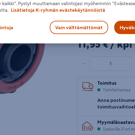
 kaikki”. Pystyt muuttamaan valintojasi myöhemmin ”Evästease
materiaalista, joka tuntuu 
utta.
Lisätietoja K-ryhmän evästekäytännöistä
Lue koko tuotekuvaus
lintoja
Vain välttämättömät
Hyväks
Seuraava
Hinta verkkokaupassa
11,95€/kpl
11,95 €
/ kpl
1 tuotetta
Määrä
−
Toimitus
Toimitettavissa
Anna postinume
toimitusvaihtoe
Myymäläsaatav
Saatavilla 21 eri