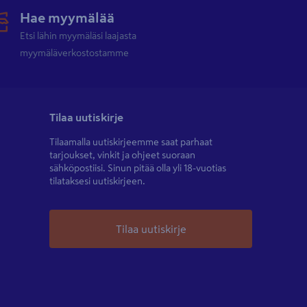
Hae myymälää
Etsi lähin myymäläsi laajasta
myymäläverkostostamme
Tilaa uutiskirje
Tilaamalla uutiskirjeemme saat parhaat
tarjoukset, vinkit ja ohjeet suoraan
sähköpostiisi. Sinun pitää olla yli 18-vuotias
tilataksesi uutiskirjeen.
Tilaa uutiskirje