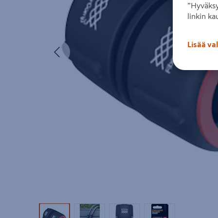
”Hyväksy
linkin ka
Lisää va
Edellinen