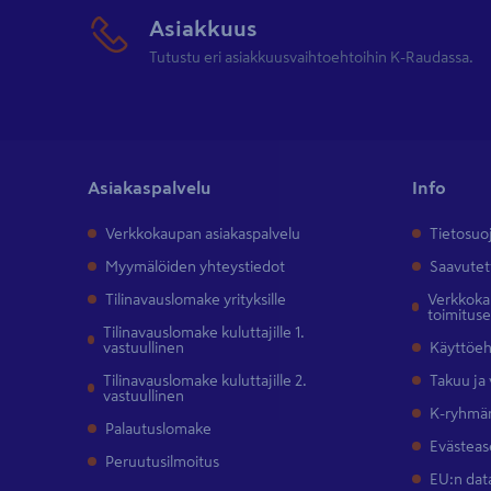
Asiakkuus
Tutustu eri asiakkuusvaihtoehtoihin K-Raudassa.
Asiakaspalvelu
Info
Verkkokaupan asiakaspalvelu
Tietosuo
Myymälöiden yhteystiedot
Saavutet
Tilinavauslomake yrityksille
Verkkokau
toimitus
Tilinavauslomake kuluttajille 1.
vastuullinen
Käyttöe
Tilinavauslomake kuluttajille 2.
Takuu ja
vastuullinen
K-ryhmän
Palautuslomake
Evästeas
Peruutusilmoitus
EU:n dat