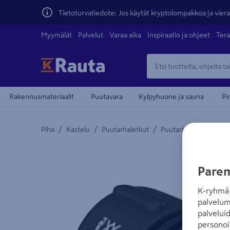
Tietoturvatiedote: Jos käytät kryptolompakkoa ja vierai
Myymälät
Palvelut
Varaa aika
Inspiraatio ja ohjeet
Tera
Rakennusmateriaalit
Puutavara
Kylpyhuone ja sauna
Pi
/
/
/
Piha
Kastelu
Puutarhaletkut
Puutarhaletkun liittim
Yksityiskohtainen kuvaus löytyy Tuotteen kuvaus -
Parem
K-ryhmä 
palvelum
palvelui
personoi