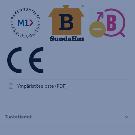
Ympäristöseloste
(PDF)
avautuu uuteen välilehteen
Tuotetiedot