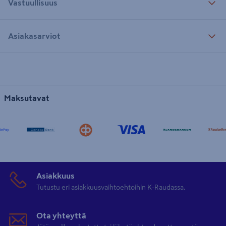
Vastuullisuus
Asiakasarviot
Maksutavat
Asiakkuus
Tutustu eri asiakkuusvaihtoehtoihin K-Raudassa.
Ota yhteyttä