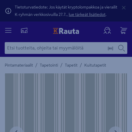
Tietoturvatiedote: Jos käytät kryptolompakkoa ja vierailit
K-ryhmän verkkosivuilla 27.7.,
lue tärkeät lisätiedot
.
/
/
/
Pintamateriaalit
Tapetointi
Tapetit
Kuitutapetit
Yksityiskohtainen kuvaus löytyy Tuotteen kuvaus -maamerki
Edellinen
Seura