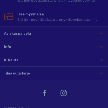
Jätä meille palautetta tai lähetä yhteydenottopyyntö.
Hae myymälää
Etsi lähin myymäläsi laajasta myymäläverkostostamme
Asiakaspalvelu
Info
K-Rauta
Tilaa uutiskirje