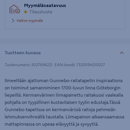
Syötä
Myymäläsaatavuus
postinumero
Tilaustuote
Valitse myymälä
Tuotteen kuvaus
Tuotenumero
:
502769622
EAN-koodi
:
7320094051027
Ilmeeltään ajattoman Gunnebo-raitatapetin inspiraationa
on toiminut samanniminen 1700-luvun linna Göteborgin
liepeillä. Kermanvärinen liimapainettu raitakuosi vaalealla
pohjalla on tyypillinen kustavilaisen tyylin edustaja.Tässä
Gunnebo-tapetissa on kermanvärisiä raitoja pehmeän
lehmuksenvihreällä taustalla. Liimapainon aikaansaamassa
mattapinnassa on upeaa elävyyttä ja syvyyttä.