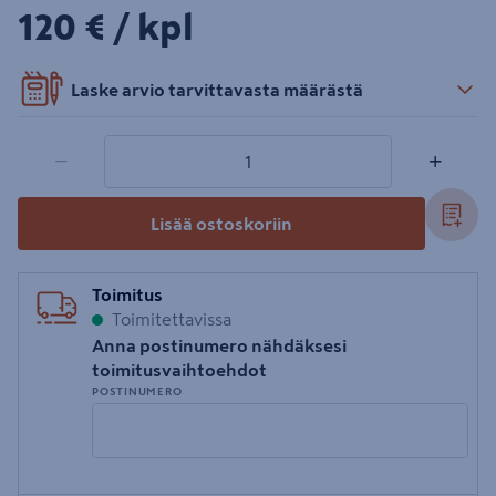
120€/kpl
120 €
/ kpl
Laske arvio tarvittavasta määrästä
1 tuotetta
Määrä
−
+
Lisää ostoskoriin
Toimitus
Toimitettavissa
Anna postinumero nähdäksesi
toimitusvaihtoehdot
POSTINUMERO