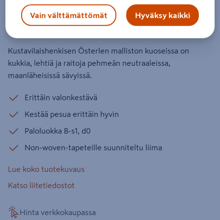
6959 Gunnebo 10,05m
Vain välttämättömät
Hyväksy kaikki
Tuotenumero
:
502769622
EAN-koodi
:
7320094051027
Kustavilaishenkisen Österlen malliston kuoseissa on
kukkia, lehtiä ja raitoja pehmeän neutraaleissa,
maanläheisissä sävyissä.
Erittäin valonkestävä
Kestää pesua erittäin hyvin
Paloluokka B-s1, d0
Non-woven-tapeteille suunniteltu liima
Lue koko tuotekuvaus
Katso liitetiedostot
Hinta verkkokaupassa