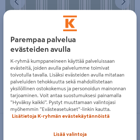
Parempaa palvelua
evästeiden avulla
K-ryhmä kumppaneineen käyttää palveluissaan
evästeitä, joiden avulla palvelumme toimivat
toivotulla tavalla. Lisäksi evästeiden avulla mitataan
palveluiden tehokkuutta sekä mahdollistetaan
yksilöllinen ostokokemus ja personoidun mainonnan
Zoomaa kuvaa sormilla kosketusnäytöllä
tarjoaminen. Voit antaa suostumuksesi painamalla
”Hyväksy kaikki”. Pystyt muuttamaan valintojasi
myöhemmin ”Evästeasetukset”-linkin kautta.
Lisätietoja K-ryhmän evästekäytännöistä
BORÅSTAPETER
Lisää valintoja
Kuitutapetti Boråstapeter Österlen