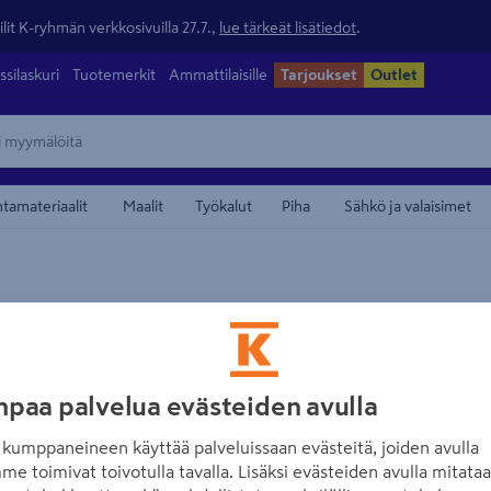
lit K-ryhmän verkkosivuilla 27.7.,
lue tärkeät lisätiedot
.
ssilaskuri
Tuotemerkit
Ammattilaisille
Tarjoukset
Outlet
ntamateriaalit
Maalit
Työkalut
Piha
Sähkö ja valaisimet
maamerkistä
BORÅSTAPETER
Kuitutapetti Bor
Amber 10,05m
paa palvelua evästeiden avulla
Tuotenumero
:
502706942
EA
kumppaneineen käyttää palveluissaan evästeitä, joiden avulla
me toimivat toivotulla tavalla. Lisäksi evästeiden avulla mitata
Ajattomia ja tunnelmallisia,