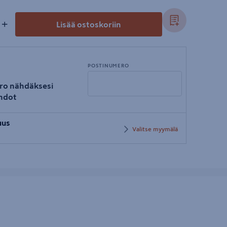
+
Lisää ostoskoriin
POSTINUMERO
ro nähdäksesi
hdot
Syötä
uus
postinumero
Valitse myymälä