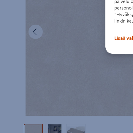
palvelui
personoi
”Hyväksy
linkin ka
Edellinen
Lisää va