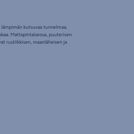
da lämpimän kutsuvaa tunnelmaa.
hkaa. Mattapintaisessa, puuterisen
vat rustiikkisen, maanläheisen ja