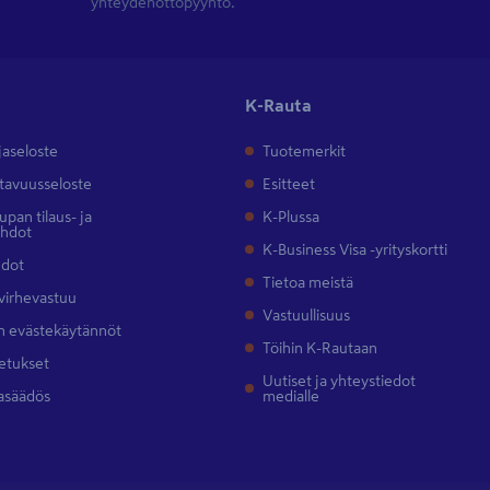
yhteydenottopyyntö.
K-Rauta
jaseloste
Tuotemerkit
tavuusseloste
Esitteet
pan tilaus- ja
K-Plussa
ehdot
K-Business Visa -yrityskortti
hdot
Tietoa meistä
 virhevastuu
Vastuullisuus
 evästekäytännöt
Töihin K-Rautaan
etukset
Uutiset ja yhteystiedot
asäädös
medialle