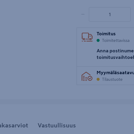
1 tuotetta
Määrä
−
Toimitus
Toimitettavissa
Anna postinume
toimitusvaihtoe
Myymäläsaatav
Tilaustuote
akasarviot
Vastuullisuus