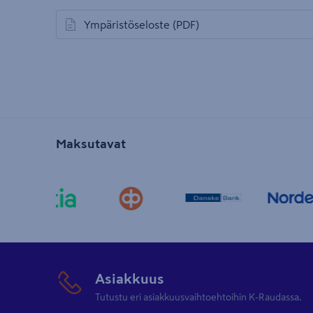
Ympäristöseloste
(PDF)
avautuu uuteen välilehteen
Maksutavat
Asiakkuus
Tutustu eri asiakkuusvaihtoehtoihin K-Raudassa.