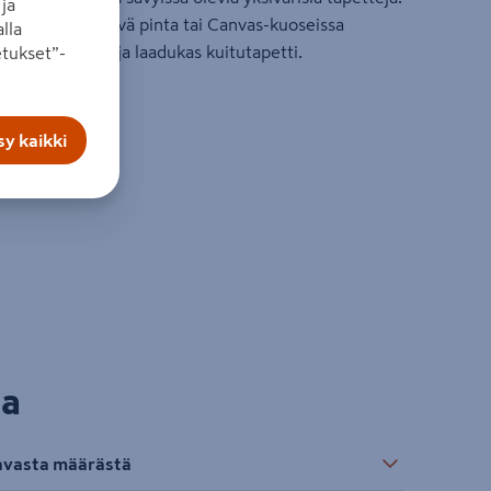
ja
aalia jäljittelevä pinta tai Canvas-kuoseissa
lla
i tapetoitava ja laadukas kuitutapetti.
tukset”-
hyvin
y kaikki
la
tavasta määrästä