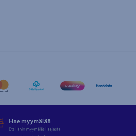
Hae myymälää
Etsi lähin myymäläsi laajasta