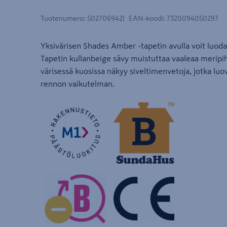
Tuotenumero
:
502706942
EAN-koodi
:
7320094050297
Yksivärisen Shades Amber -tapetin avulla voit luo
Tapetin kullanbeige sävy muistuttaa vaaleaa meripi
värisessä kuosissa näkyy siveltimenvetoja, jotka luo
rennon vaikutelman.