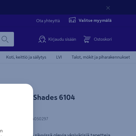
Valitse myymälä
Ota yhteyttä
Kirjaudu sisään
Ostoskori
Koti, keittiö ja säilytys
LVI
Talot, mökit ja piharakennukset
åstapeter Shades 6104
N-koodi
:
7320094050297
an
 maanläheisissä sävyissä olevia yksivärisiä tapetteja.