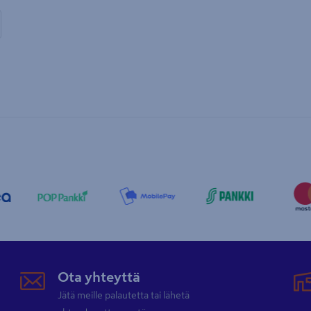
Ota yhteyttä
Jätä meille palautetta tai lähetä