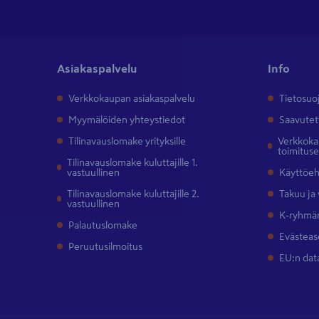
Asiakaspalvelu
Info
Verkkokaupan asiakaspalvelu
Tietosuo
Myymälöiden yhteystiedot
Saavutet
Tilinavauslomake yrityksille
Verkkokau
toimitus
Tilinavauslomake kuluttajille 1.
vastuullinen
Käyttöe
Tilinavauslomake kuluttajille 2.
Takuu ja
vastuullinen
K-ryhmän
Palautuslomake
Evästeas
Peruutusilmoitus
EU:n dat