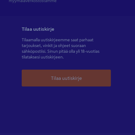
myymäläverkostostamme
Tilaa uutiskirje
Tilaamalla uutiskirjeemme saat parhaat
tarjoukset, vinkit ja ohjeet suoraan
sähköpostiisi. Sinun pitää olla yli 18-vuotias
tilataksesi uutiskirjeen.
Tilaa uutiskirje