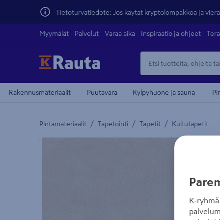
Tietoturvatiedote: Jos käytät kryptolompakkoa ja vierai
Myymälät
Palvelut
Varaa aika
Inspiraatio ja ohjeet
Tera
Rakennusmateriaalit
Puutavara
Kylpyhuone ja sauna
Pi
/
/
/
Pintamateriaalit
Tapetointi
Tapetit
Kuitutapetit
Yksityiskohtainen kuvaus löytyy Tuotteen kuvaus -
Parem
K-ryhmä 
palvelum