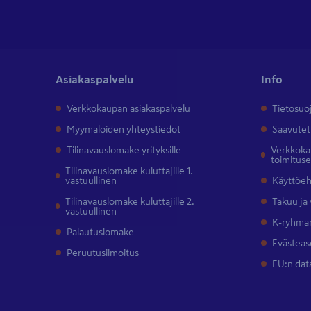
Asiakaspalvelu
Info
Verkkokaupan asiakaspalvelu
Tietosuo
Myymälöiden yhteystiedot
Saavutet
Tilinavauslomake yrityksille
Verkkokau
toimitus
Tilinavauslomake kuluttajille 1.
vastuullinen
Käyttöe
Tilinavauslomake kuluttajille 2.
Takuu ja
vastuullinen
K-ryhmän
Palautuslomake
Evästeas
Peruutusilmoitus
EU:n dat