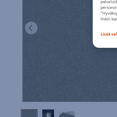
palvelui
personoi
”Hyväksy
linkin ka
Edellinen
Lisää va