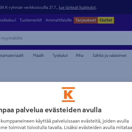
lit K-ryhmän verkkosivuilla 27.7.,
lue tärkeät lisätiedot
.
ssilaskuri
Tuotemerkit
Ammattilaisille
Tarjoukset
Outlet
ntamateriaalit
Maalit
Työkalut
Piha
Sähkö ja valaisimet
maamerkistä
BORÅSTAPETER
Kuitutapetti Bor
Canvas Forest 1
paa palvelua evästeiden avulla
Tuotenumero
:
502706956
EA
kumppaneineen käyttää palveluissaan evästeitä, joiden avulla
me toimivat toivotulla tavalla. Lisäksi evästeiden avulla mitata
Ajattomia ja tunnelmallisia,