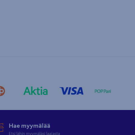
Hae myymälää
Etsi lähin myymäläsi laajasta