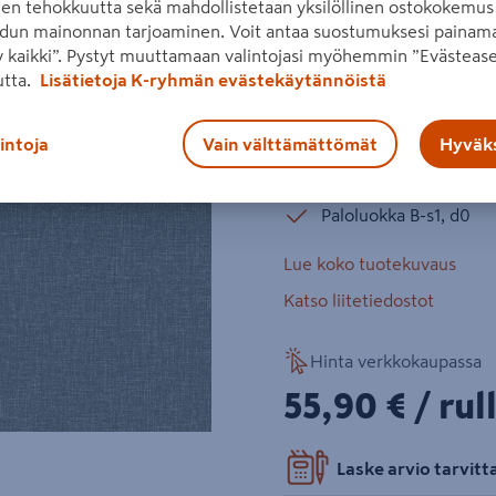
den tehokkuutta sekä mahdollistetaan yksilöllinen ostokokemus 
Shades-kuoseissa on kalkkim
dun mainonnan tarjoaminen. Voit antaa suostumuksesi painama
kangasmainen pinta. Helpost
 kaikki”. Pystyt muuttamaan valintojasi myöhemmin ”Evästease
utta.
Lisätietoja K-ryhmän evästekäytännöistä
Vihreä
Seuraava
Kestää pesua erittäin 
lintoja
Vain välttämättömät
Hyväks
Erittäin valonkestävä
Paloluokka B-s1, d0
Lue koko tuotekuvaus
Katso liitetiedostot
Hinta verkkokaupassa
55,90€/rulla
55,90 €
/ rul
Laske arvio tarvit