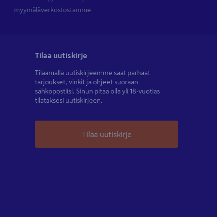
myymäläverkostostamme
Tilaa uutiskirje
Tilaamalla uutiskirjeemme saat parhaat
tarjoukset, vinkit ja ohjeet suoraan
sähköpostiisi. Sinun pitää olla yli 18-vuotias
tilataksesi uutiskirjeen.
Tilaa uutiskirje