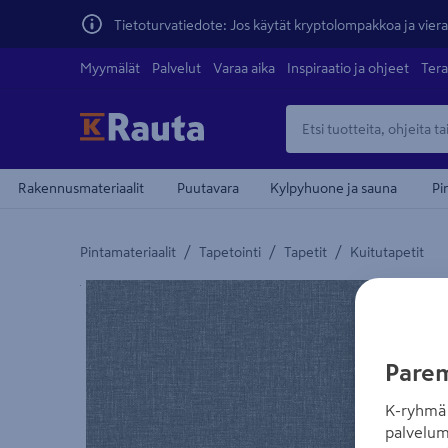
Tietoturvatiedote: Jos käytät kryptolompakkoa ja vierai
Myymälät
Palvelut
Varaa aika
Inspiraatio ja ohjeet
Tera
Rakennusmateriaalit
Puutavara
Kylpyhuone ja sauna
Pi
/
/
/
Pintamateriaalit
Tapetointi
Tapetit
Kuitutapetit
Yksityiskohtainen kuvaus löytyy Tuotteen kuvaus -
Parem
K-ryhmä 
palvelum