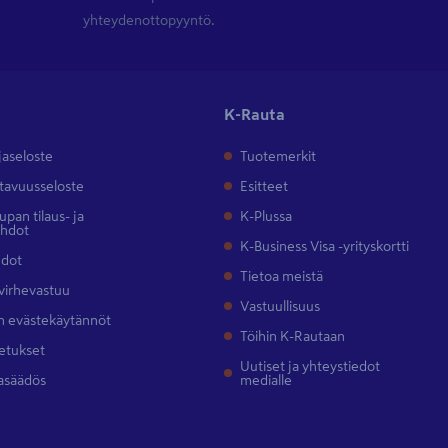
yhteydenottopyyntö.
K-Rauta
jaseloste
Tuotemerkit
tavuusseloste
Esitteet
pan tilaus- ja
K-Plussa
ehdot
K-Business Visa -yrityskortti
hdot
Tietoa meistä
 virhevastuu
Vastuullisuus
 evästekäytännöt
Töihin K-Rautaan
etukset
Uutiset ja yhteystiedot
asäädös
medialle