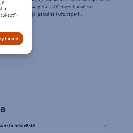
ja
aalia jäljittelevä pinta tai Canvas-kuoseissa
lla
i tapetoitava ja laadukas kuitutapetti.
tukset”-
hyvin
y kaikki
la
tavasta määrästä