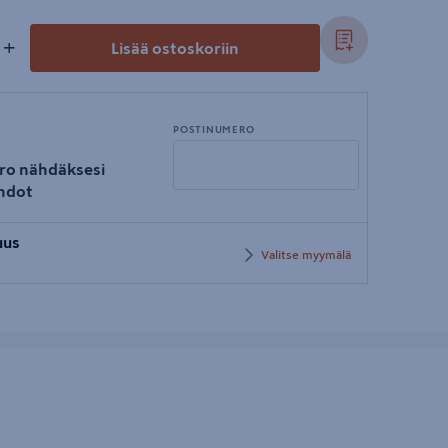
+
Lisää ostoskoriin
POSTINUMERO
ro nähdäksesi
hdot
Syötä
uus
postinumero
Valitse myymälä