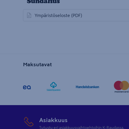
Ympäristöseloste
(PDF)
avautuu uuteen välilehteen
Maksutavat
Asiakkuus
Tutustu eri asiakkuusvaihtoehtoihin K-Raudassa.