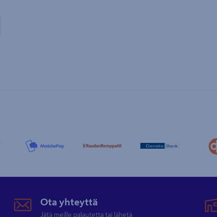
Ota yhteyttä
Jätä meille palautetta tai lähetä