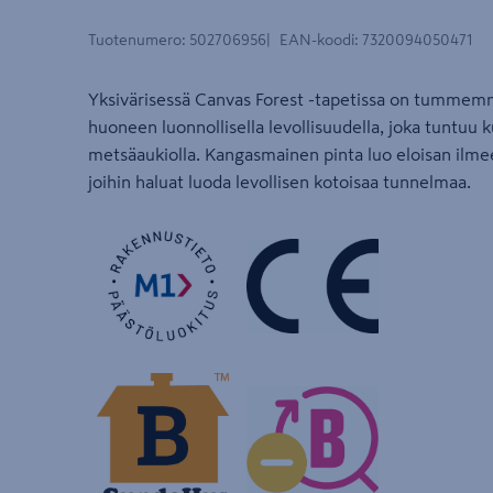
Tuotenumero
:
502706956
EAN-koodi
:
7320094050471
Yksivärisessä Canvas Forest -tapetissa on tummemma
huoneen luonnollisella levollisuudella, joka tuntuu k
metsäaukiolla. Kangasmainen pinta luo eloisan ilmee
joihin haluat luoda levollisen kotoisaa tunnelmaa.