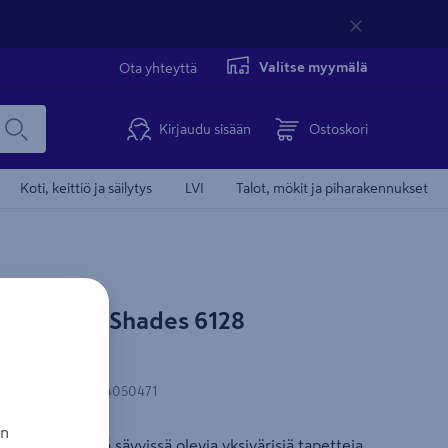
Valitse myymälä
Ota yhteyttä
Kirjaudu sisään
Ostoskori
Koti, keittiö ja säilytys
LVI
Talot, mökit ja piharakennukset
åstapeter Shades 6128
0,05m
N-koodi
:
7320094050471
an
 maanläheisissä sävyissä olevia yksivärisiä tapetteja.