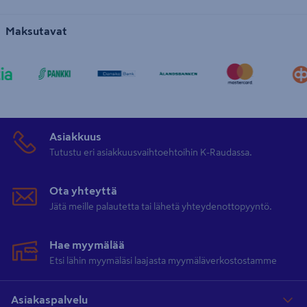
Maksutavat
Asiakkuus
Tutustu eri asiakkuusvaihtoehtoihin K-Raudassa.
Ota yhteyttä
Jätä meille palautetta tai lähetä yhteydenottopyyntö.
Hae myymälää
Etsi lähin myymäläsi laajasta myymäläverkostostamme
Asiakaspalvelu