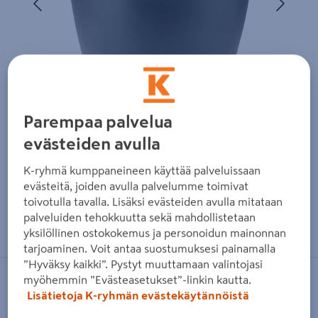
Parempaa palvelua
evästeiden avulla
K-ryhmä kumppaneineen käyttää palveluissaan
evästeitä, joiden avulla palvelumme toimivat
toivotulla tavalla. Lisäksi evästeiden avulla mitataan
Zoomaa kuvaa sormilla kosketusnäytöllä
palveluiden tehokkuutta sekä mahdollistetaan
yksilöllinen ostokokemus ja personoidun mainonnan
tarjoaminen. Voit antaa suostumuksesi painamalla
”Hyväksy kaikki”. Pystyt muuttamaan valintojasi
myöhemmin ”Evästeasetukset”-linkin kautta.
KEKKILÄ
Lisätietoja K-ryhmän evästekäytännöistä
Kuivikekäymälä Kekkilä