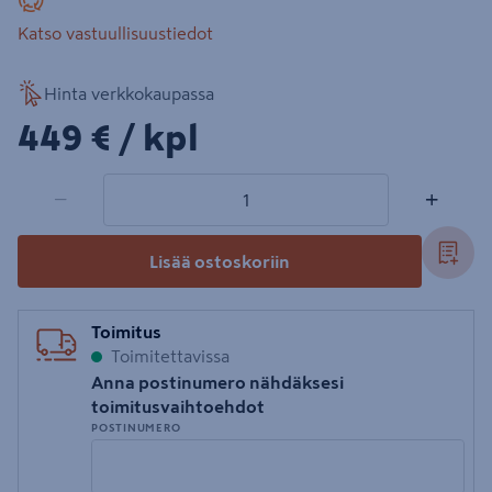
Katso vastuullisuustiedot
Hinta verkkokaupassa
449€/kpl
449 €
/ kpl
1 tuotetta
Määrä
−
+
Lisää ostoskoriin
Toimitus
Toimitettavissa
Anna postinumero nähdäksesi
toimitusvaihtoehdot
POSTINUMERO