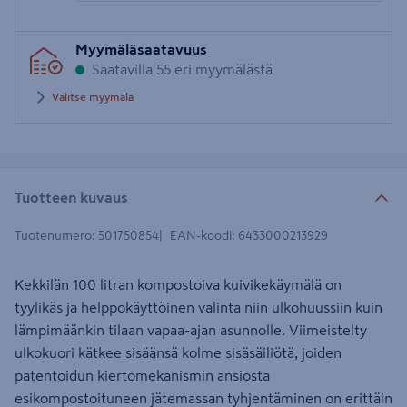
Syötä
Myymäläsaatavuus
postinumero
Saatavilla 55 eri myymälästä
Valitse myymälä
Tuotteen kuvaus
Tuotenumero
:
501750854
EAN-koodi
:
6433000213929
Kekkilän 100 litran kompostoiva kuivikekäymälä on
tyylikäs ja helppokäyttöinen valinta niin ulkohuussiin kuin
lämpimäänkin tilaan vapaa-ajan asunnolle. Viimeistelty
ulkokuori kätkee sisäänsä kolme sisäsäiliötä, joiden
patentoidun kiertomekanismin ansiosta
esikompostoituneen jätemassan tyhjentäminen on erittäin