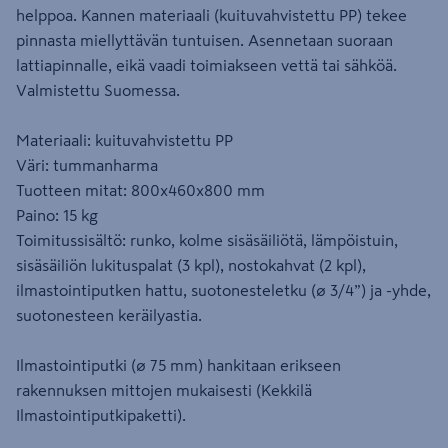
helppoa. Kannen materiaali (kuituvahvistettu PP) tekee
pinnasta miellyttävän tuntuisen. Asennetaan suoraan
lattiapinnalle, eikä vaadi toimiakseen vettä tai sähköä.
Valmistettu Suomessa.
Materiaali: kuituvahvistettu PP
Väri: tummanharma
Tuotteen mitat: 800x460x800 mm
Paino: 15 kg
Toimitussisältö: runko, kolme sisäsäiliötä, lämpöistuin,
sisäsäiliön lukituspalat (3 kpl), nostokahvat (2 kpl),
ilmastointiputken hattu, suotonesteletku (ø 3/4”) ja -yhde,
suotonesteen keräilyastia.
Ilmastointiputki (ø 75 mm) hankitaan erikseen
rakennuksen mittojen mukaisesti (Kekkilä
Ilmastointiputkipaketti).