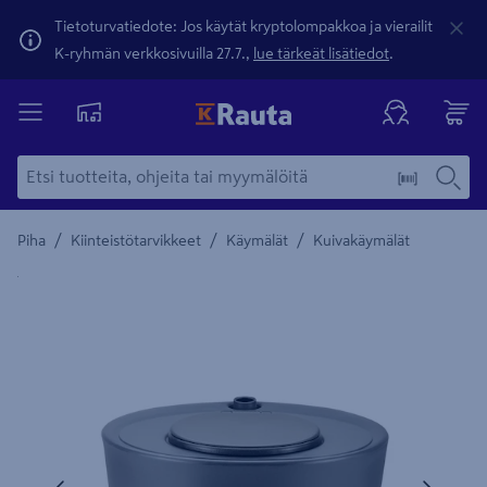
Tietoturvatiedote: Jos käytät kryptolompakkoa ja vierailit
K-ryhmän verkkosivuilla 27.7.,
lue tärkeät lisätiedot
.
/
/
/
Piha
Kiinteistötarvikkeet
Käymälät
Kuivakäymälät
Yksityiskohtainen kuvaus löytyy Tuotteen kuvaus -maamerki
Edellinen
Seura