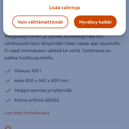
kompostoiva 100l
Lisää valintoja
Tuotenumero
:
501750854
EAN-koodi
:
6433000213929
Vain välttämättömät
Hyväksy kaikki
3.3
3 arvostelua
Helppokäyttöinen ja tyylikäs kuivikekäymälä niin
ulkohuussiin kuin lämpimään tilaan vapaa-ajan asunnolle.
Ei vaadi toimiakseen sähköä tai vettä. Tuotteessa on
paikka tuuletusputkelle.
tilavuus 100 l
koko 800 x 460 x 800 mm
Helppo asentaa ja tyhjentää
kolme erillistä säiliötä
Lue koko tuotekuvaus