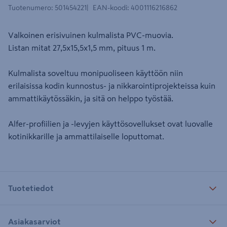
Tuotenumero
:
501454221
EAN-koodi
:
4001116216862
Valkoinen erisivuinen kulmalista PVC-muovia.
Listan mitat 27,5x15,5x1,5 mm, pituus 1 m.
Kulmalista soveltuu monipuoliseen käyttöön niin
erilaisissa kodin kunnostus- ja nikkarointiprojekteissa kuin
ammattikäytössäkin, ja sitä on helppo työstää.
Alfer-profiilien ja -levyjen käyttösovellukset ovat luovalle
kotinikkarille ja ammattilaiselle loputtomat.
Tuotetiedot
Asiakasarviot