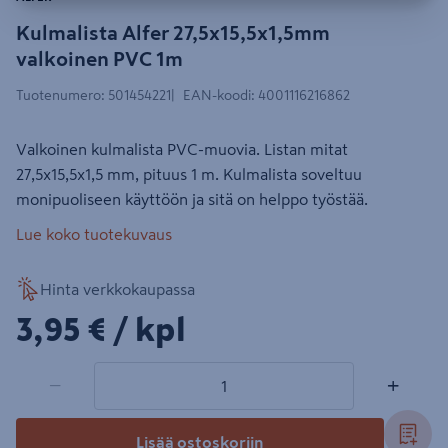
Kulmalista Alfer 27,5x15,5x1,5mm
valkoinen PVC 1m
Tuotenumero
:
501454221
EAN-koodi
:
4001116216862
Valkoinen kulmalista PVC-muovia. Listan mitat
27,5x15,5x1,5 mm, pituus 1 m. Kulmalista soveltuu
monipuoliseen käyttöön ja sitä on helppo työstää.
Lue koko tuotekuvaus
Hinta verkkokaupassa
3,95€/kpl
3,95 €
/ kpl
1 tuotetta
Määrä
−
+
Lisää ostoskoriin