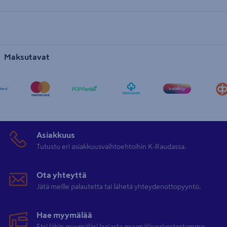
Maksutavat
Asiakkuus
Tutustu eri asiakkuusvaihtoehtoihin K-Raudassa.
Ota yhteyttä
Jätä meille palautetta tai lähetä yhteydenottopyyntö.
Hae myymälää
Etsi lähin myymäläsi laajasta myymäläverkostostamme