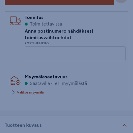
Toimitus
Toimitettavissa
Anna postinumero nähdäksesi
toimitusvaihtoehdot
POSTINUMERO
Syötä
Myymäläsaatavuus
postinumero
Saatavilla 4 eri myymälästä
Valitse myymälä
Tuotteen kuvaus