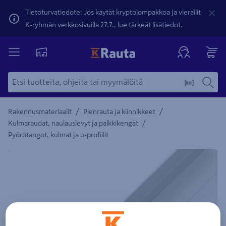
Tietoturvatiedote: Jos käytät kryptolompakkoa ja vierailit
K-ryhmän verkkosivuilla 27.7.,
lue tärkeät lisätiedot
.
/
/
Rakennusmateriaalit
Pienrauta ja kiinnikkeet
/
Kulmaraudat, naulauslevyt ja palkkikengät
Pyörötangot, kulmat ja u-profiilit
Yksityiskohtainen kuvaus löytyy Tuotteen kuvaus -maamerki