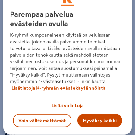
Edellinen
Seura
Parempaa palvelua
evästeiden avulla
K-ryhmä kumppaneineen käyttää palveluissaan
evästeitä, joiden avulla palvelumme toimivat
toivotulla tavalla. Lisäksi evästeiden avulla mitataan
palveluiden tehokkuutta sekä mahdollistetaan
yksilöllinen ostokokemus ja personoidun mainonnan
tarjoaminen. Voit antaa suostumuksesi painamalla
”Hyväksy kaikki”. Pystyt muuttamaan valintojasi
myöhemmin ”Evästeasetukset”-linkin kautta.
Lisätietoja K-ryhmän evästekäytännöistä
Zoomaa kuvaa sormilla kosketusnäytöllä
Lisää valintoja
Vain välttämättömät
Hyväksy kaikki
ALFER