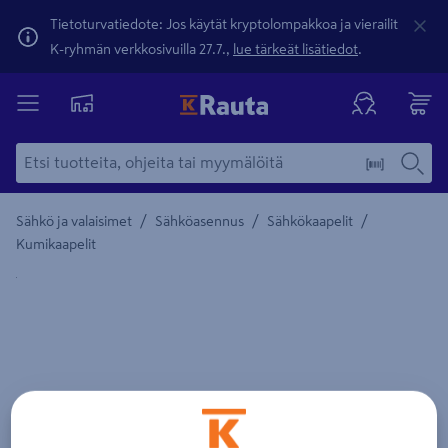
Tietoturvatiedote: Jos käytät kryptolompakkoa ja vierailit
K-ryhmän verkkosivuilla 27.7.,
lue tärkeät lisätiedot
.
/
/
/
Sähkö ja valaisimet
Sähköasennus
Sähkökaapelit
Kumikaapelit
Yksityiskohtainen kuvaus löytyy Tuotteen kuvaus -maamerki