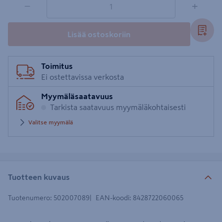
−
+
Lisää ostoskoriin
Toimitus
Ei ostettavissa verkosta
Myymäläsaatavuus
Tarkista saatavuus myymäläkohtaisesti
Valitse myymälä
Tuotteen kuvaus
Tuotenumero
:
502007089
EAN-koodi
:
8428722060065