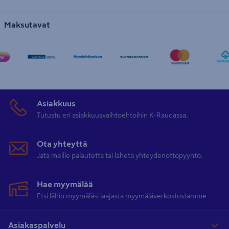
Maksutavat
Asiakkuus
Tutustu eri asiakkuusvaihtoehtoihin K-Raudassa.
Ota yhteyttä
Jätä meille palautetta tai lähetä yhteydenottopyyntö.
Hae myymälää
Etsi lähin myymäläsi laajasta myymäläverkostostamme
Asiakaspalvelu