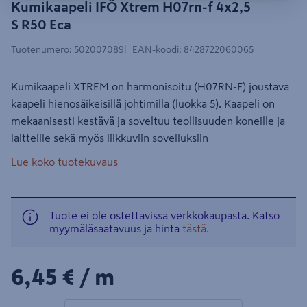
Kumikaapeli IFÖ Xtrem H07rn-f 4x2,5
S R50 Eca
Tuotenumero
:
502007089
EAN-koodi
:
8428722060065
Kumikaapeli XTREM on harmonisoitu (H07RN-F) joustava
kaapeli hienosäikeisillä johtimilla (luokka 5). Kaapeli on
mekaanisesti kestävä ja soveltuu teollisuuden koneille ja
laitteille sekä myös liikkuviin sovelluksiin
Lue koko tuotekuvaus
Tuote ei ole ostettavissa verkkokaupasta. Katso
myymäläsaatavuus ja hinta
tästä.
6,45€/m
6,45 €
/ m
1 tuotetta
Määrä