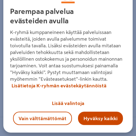
Parempaa palvelua
evästeiden avulla
K-ryhmä kumppaneineen käyttää palveluissaan
evästeitä, joiden avulla palvelumme toimivat
toivotulla tavalla. Lisäksi evästeiden avulla mitataan
palveluiden tehokkuutta sekä mahdollistetaan
yksilöllinen ostokokemus ja personoidun mainonnan
tarjoaminen. Voit antaa suostumuksesi painamalla
”Hyväksy kaikki”. Pystyt muuttamaan valintojasi
myöhemmin ”Evästeasetukset”-linkin kautta.
Lisätietoja K-ryhmän evästekäytännöistä
Zoomaa kuvaa sormilla kosketusnäytöllä
Lisää valintoja
Vain välttämättömät
Hyväksy kaikki
TOP CABLE