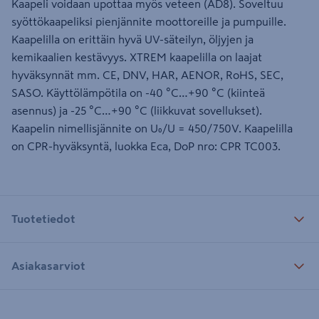
Kaapeli voidaan upottaa myös veteen (AD8). Soveltuu
syöttökaapeliksi pienjännite moottoreille ja pumpuille.
Kaapelilla on erittäin hyvä UV-säteilyn, öljyjen ja
kemikaalien kestävyys. XTREM kaapelilla on laajat
hyväksynnät mm. CE, DNV, HAR, AENOR, RoHS, SEC,
SASO. Käyttölämpötila on -40 °C…+90 °C (kiinteä
asennus) ja -25 °C…+90 °C (liikkuvat sovellukset).
Kaapelin nimellisjännite on U₀/U = 450/750V. Kaapelilla
on CPR-hyväksyntä, luokka Eca, DoP nro: CPR TC003.
Tuotetiedot
Asiakasarviot