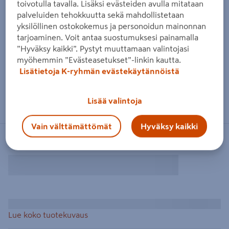
toivotulla tavalla. Lisäksi evästeiden avulla mitataan
palveluiden tehokkuutta sekä mahdollistetaan
yksilöllinen ostokokemus ja personoidun mainonnan
tarjoaminen. Voit antaa suostumuksesi painamalla
”Hyväksy kaikki”. Pystyt muuttamaan valintojasi
myöhemmin ”Evästeasetukset”-linkin kautta.
Lisätietoja K-ryhmän evästekäytännöistä
Lisää valintoja
Vain välttämättömät
Hyväksy kaikki
Lue koko tuotekuvaus