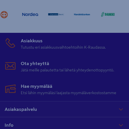
Asiakkuus
Tutustu eri asiakkuusvaihtoehtoihin K-Raudassa.
Ota yhteyttä
Jätä meille palautetta tai lähetä yhteydenottopyyntö.
Hae myymälää
Etsi lähin myymäläsi laajasta myymäläverkostostamme
Asiakaspalvelu
Info