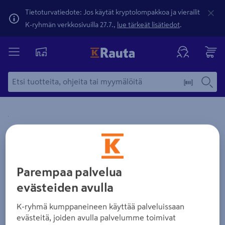
Tietoturvatiedote: Jos käytät kryptolompakkoa ja vierailit
K-ryhmän verkkosivuilla 27.7.,
lue tärkeät lisätiedot
.
Yksityiskohtainen kuvaus löytyy Tuotteen kuvaus -maamerki
Zoomaa kuvaa sormilla kosketusnäytöllä
Parempaa palvelua
evästeiden avulla
K-ryhmä kumppaneineen käyttää palveluissaan
evästeitä, joiden avulla palvelumme toimivat