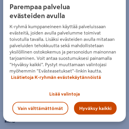
Edellinen
Seura
Parempaa palvelua
evästeiden avulla
K-ryhmä kumppaneineen käyttää palveluissaan
evästeitä, joiden avulla palvelumme toimivat
toivotulla tavalla. Lisäksi evästeiden avulla mitataan
palveluiden tehokkuutta sekä mahdollistetaan
yksilöllinen ostokokemus ja personoidun mainonnan
tarjoaminen. Voit antaa suostumuksesi painamalla
”Hyväksy kaikki”. Pystyt muuttamaan valintojasi
myöhemmin ”Evästeasetukset”-linkin kautta.
Lisätietoja K-ryhmän evästekäytännöistä
Zoomaa kuvaa sormilla kosketusnäytöllä
Lisää valintoja
Vain välttämättömät
Hyväksy kaikki
RAPID