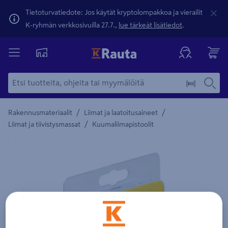
Tietoturvatiedote: Jos käytät kryptolompakkoa ja vierailit
K-ryhmän verkkosivuilla 27.7.,
lue tärkeät lisätiedot
.
/
/
Rakennusmateriaalit
Liimat ja laatoitusaineet
/
Liimat ja tiivistysmassat
Kuumaliimapistoolit
Yksityiskohtainen kuvaus löytyy Tuotteen kuvaus -maamerki