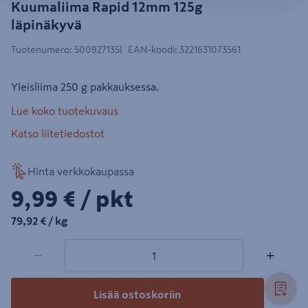
Kuumaliima Rapid 12mm 125g
läpinäkyvä
Tuotenumero
:
500927135
EAN-koodi
:
3221631073561
Yleisliima 250 g pakkauksessa.
Lue koko tuotekuvaus
Katso liitetiedostot
Hinta verkkokaupassa
9,99€/pkt
9,99 €
/ pkt
79,92€/kg
79,92 €
/ kg
1 tuotetta
Määrä
−
+
Lisää ostoskoriin