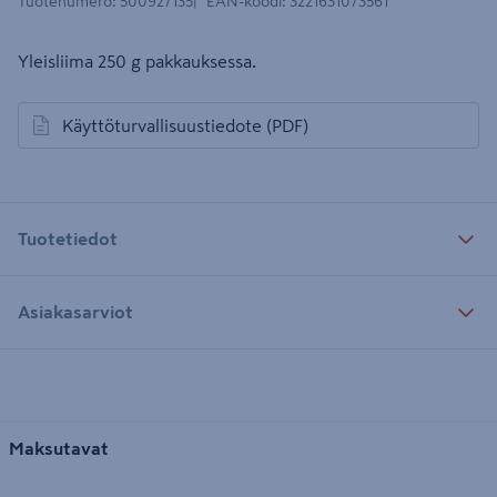
Tuotenumero
:
500927135
EAN-koodi
:
3221631073561
Yleisliima 250 g pakkauksessa.
Käyttöturvallisuustiedote
(PDF)
avautuu uuteen välilehteen
Tuotetiedot
Asiakasarviot
Maksutavat