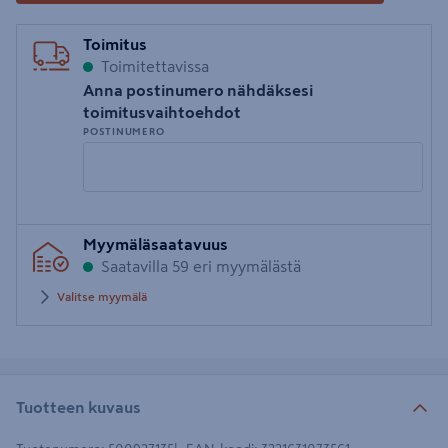
Toimitus
Toimitettavissa
Anna postinumero nähdäksesi
toimitusvaihtoehdot
POSTINUMERO
Syötä
Myymäläsaatavuus
postinumero
Saatavilla 59 eri myymälästä
Valitse myymälä
Tuotteen kuvaus