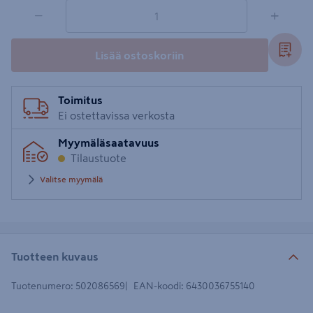
1 tuotetta
Määrä
−
+
Lisää ostoskoriin
Toimitus
Ei ostettavissa verkosta
Myymäläsaatavuus
Tilaustuote
Valitse myymälä
Tuotteen kuvaus
Tuotenumero
:
502086569
EAN-koodi
:
6430036755140