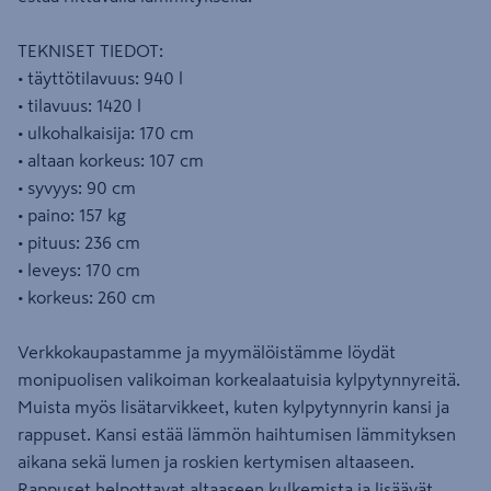
TEKNISET TIEDOT:
• täyttötilavuus: 940 l
• tilavuus: 1420 l
• ulkohalkaisija: 170 cm
• altaan korkeus: 107 cm
• syvyys: 90 cm
• paino: 157 kg
• pituus: 236 cm
• leveys: 170 cm
• korkeus: 260 cm
Verkkokaupastamme ja myymälöistämme löydät
monipuolisen valikoiman korkealaatuisia kylpytynnyreitä.
Muista myös lisätarvikkeet, kuten kylpytynnyrin kansi ja
rappuset. Kansi estää lämmön haihtumisen lämmityksen
aikana sekä lumen ja roskien kertymisen altaaseen.
Rappuset helpottavat altaaseen kulkemista ja lisäävät