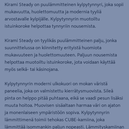
Kirami Steady on puulämmitteinen kylpytynnyri, joka sopii
mukavuutta, huolettomuutta ja modernia tyyliä
arvostavalle kylpijälle. Kylpytynnyrin muotoiltu
istuinkoroke helpottaa tynnyriin nousemista.
Kirami Steady on tyylikäs puulämmitteinen palju, jonka
suunnittelussa on kiinnitetty erityistä huomiota
mukavuuteen ja huolettomuuteen. Paljuun nousemista
helpottaa muotoiltu istuinkoroke, jota voidaan käyttää
myös selkä- tai käsinojana.
Kylpytynnyrin moderni ulkokuori on mokan väristä
paneelia, joka on valmistettu kierrätysmuovista. Sileä
pinta on helppo pitää puhtaana, eikä se vaadi pesun lisäksi
muuta hoitoa. Muovisen sisäaltaan harmaa väri on ajaton
ja monenlaiseen ympäristöön sopiva. Kylpytynnyrin
lämmittimenä toimii tehokas CUBE-kamiina, joka
lämmittää isommankin paljun nopeasti. Lämmityskamiinan