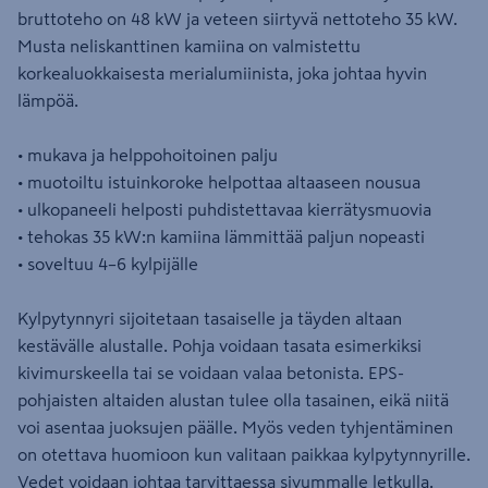
bruttoteho on 48 kW ja veteen siirtyvä nettoteho 35 kW.
Musta neliskanttinen kamiina on valmistettu
korkealuokkaisesta merialumiinista, joka johtaa hyvin
lämpöä.
• mukava ja helppohoitoinen palju
• muotoiltu istuinkoroke helpottaa altaaseen nousua
• ulkopaneeli helposti puhdistettavaa kierrätysmuovia
• tehokas 35 kW:n kamiina lämmittää paljun nopeasti
• soveltuu 4–6 kylpijälle
Kylpytynnyri sijoitetaan tasaiselle ja täyden altaan
kestävälle alustalle. Pohja voidaan tasata esimerkiksi
kivimurskeella tai se voidaan valaa betonista. EPS-
pohjaisten altaiden alustan tulee olla tasainen, eikä niitä
voi asentaa juoksujen päälle. Myös veden tyhjentäminen
on otettava huomioon kun valitaan paikkaa kylpytynnyrille.
Vedet voidaan johtaa tarvittaessa sivummalle letkulla.