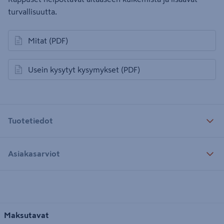
turvallisuutta.
Mitat
(PDF)
avautuu uuteen välilehteen
Usein kysytyt kysymykset
(PDF)
avautuu uuteen välilehteen
Tuotetiedot
Asiakasarviot
Maksutavat