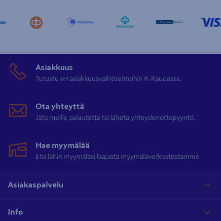
Asiakkuus
Tutustu eri asiakkuusvaihtoehtoihin K-Raudassa.
Ota yhteyttä
Jätä meille palautetta tai lähetä yhteydenottopyyntö.
Hae myymälää
Etsi lähin myymäläsi laajasta myymäläverkostostamme
Asiakaspalvelu
Info