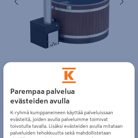
Parempaa palvelua
Zoomaa kuvaa sormilla kosketusnäytöllä
evästeiden avulla
K-ryhmä kumppaneineen käyttää palveluissaan
evästeitä, joiden avulla palvelumme toimivat
KIRAMI
toivotulla tavalla. Lisäksi evästeiden avulla mitataan
palveluiden tehokkuutta sekä mahdollistetaan
Kylpytynnyri Kirami Steady M Cube