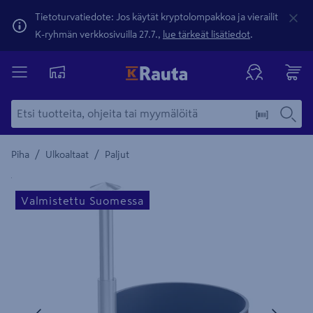
Tietoturvatiedote: Jos käytät kryptolompakkoa ja vierailit
K-ryhmän verkkosivuilla 27.7.,
lue tärkeät lisätiedot
.
/
/
Piha
Ulkoaltaat
Paljut
Yksityiskohtainen kuvaus löytyy Tuotteen kuvaus -maamerki
Valmistettu Suomessa
Edellinen
Seura