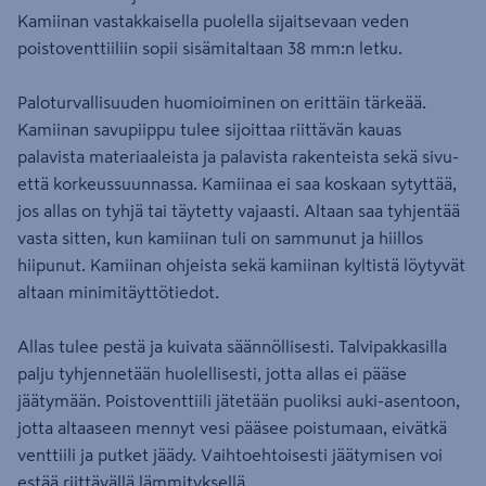
Kamiinan vastakkaisella puolella sijaitsevaan veden
poistoventtiiliin sopii sisämitaltaan 38 mm:n letku.
Paloturvallisuuden huomioiminen on erittäin tärkeää.
Kamiinan savupiippu tulee sijoittaa riittävän kauas
palavista materiaaleista ja palavista rakenteista sekä sivu-
että korkeussuunnassa. Kamiinaa ei saa koskaan sytyttää,
jos allas on tyhjä tai täytetty vajaasti. Altaan saa tyhjentää
vasta sitten, kun kamiinan tuli on sammunut ja hiillos
hiipunut. Kamiinan ohjeista sekä kamiinan kyltistä löytyvät
altaan minimitäyttötiedot.
Allas tulee pestä ja kuivata säännöllisesti. Talvipakkasilla
palju tyhjennetään huolellisesti, jotta allas ei pääse
jäätymään. Poistoventtiili jätetään puoliksi auki-asentoon,
jotta altaaseen mennyt vesi pääsee poistumaan, eivätkä
venttiili ja putket jäädy. Vaihtoehtoisesti jäätymisen voi
estää riittävällä lämmityksellä.