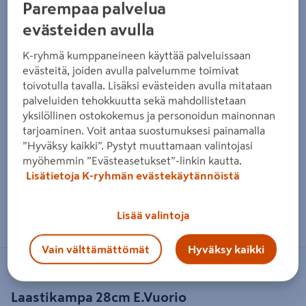
Parempaa palvelua
evästeiden avulla
K-ryhmä kumppaneineen käyttää palveluissaan
evästeitä, joiden avulla palvelumme toimivat
toivotulla tavalla. Lisäksi evästeiden avulla mitataan
palveluiden tehokkuutta sekä mahdollistetaan
yksilöllinen ostokokemus ja personoidun mainonnan
tarjoaminen. Voit antaa suostumuksesi painamalla
”Hyväksy kaikki”. Pystyt muuttamaan valintojasi
myöhemmin ”Evästeasetukset”-linkin kautta.
Lisätietoja K-ryhmän evästekäytännöistä
Zoomaa kuvaa sormilla kosketusnäytöllä
Lisää valintoja
Vain välttämättömät
Hyväksy kaikki
VUORIO
Laastikampa 28cm E.Vuorio