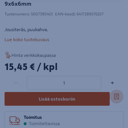
9x6x6mm
Tuotenumero
:
500739040
EAN-koodi
:
6417289015207
Jousiteräs, puukahva.
Lue koko tuotekuvaus
Hinta verkkokaupassa
15,45€/kpl
15,45 €
/ kpl
1 tuotetta
Määrä
−
+
Lisää ostoskoriin
Toimitus
Toimitettavissa