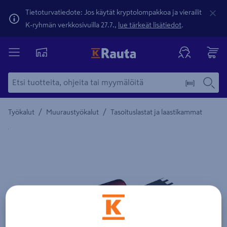
Tietoturvatiedote: Jos käytät kryptolompakkoa ja vierailit
K-ryhmän verkkosivuilla 27.7.,
lue tärkeät lisätiedot
.
/
/
Työkalut
Muuraustyökalut
Tasoituslastat ja laastikammat
Yksityiskohtainen kuvaus löytyy Tuotteen kuvaus -maamerki