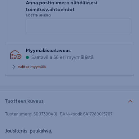
Anna postinumero nähdäksesi
toimitusvaihtoehdot
POSTINUMERO
Syötä
Myymäläsaatavuus
postinumero
Saatavilla 56 eri myymälästä
Valitse myymälä
Tuotteen kuvaus
Tuotenumero
:
500739040
EAN-koodi
:
6417289015207
Jousiteräs, puukahva.