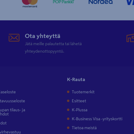
Ota yhteyttä
Jätä meille palautetta tai lähetä
yhteydenottopyyntö.
K-Rauta
jaseloste
Tuotemerkit
tavuusseloste
Esitteet
pan tilaus- ja
K-Plussa
ehdot
K-Business Visa -yrityskortti
hdot
Tietoa meistä
 virhevastuu