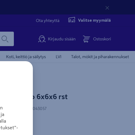
Valitse myymälä
Ota yhteyttä
Kirjaudu sisään
Ostoskori
Koti, keittiö ja säilytys
LVI
Talot, mökit ja piharakennukset
 E.Vuorio 6x6x6 rst
an
N-koodi
:
6417289043057
ja
lla
tukset”-