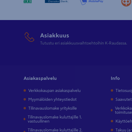
Asiakkuus
Tutustu eri asiakkuusvaihtoehtoihin K-Raudassa.
Asiakaspalvelu
Info
Verkkokaupan asiakaspalvelu
Tietosuo
Myymälöiden yhteystiedot
Saavutet
Tilinavauslomake yrityksille
Verkkokau
toimitus
Tilinavauslomake kuluttajille 1.
vastuullinen
Käyttöe
Tilinavauslomake kuluttajille 2.
Takuu ja