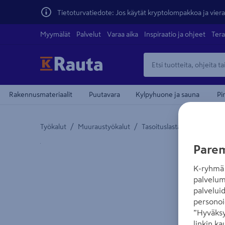
Tietoturvatiedote: Jos käytät kryptolompakkoa ja vierai
Myymälät
Palvelut
Varaa aika
Inspiraatio ja ohjeet
Tera
Rakennusmateriaalit
Puutavara
Kylpyhuone ja sauna
Pi
/
/
Työkalut
Muuraustyökalut
Tasoituslastat ja laastikam
Yksityiskohtainen kuvaus löytyy Tuotteen kuvaus -
Parem
K-ryhmä 
palvelum
palvelui
personoi
”Hyväksy
linkin ka