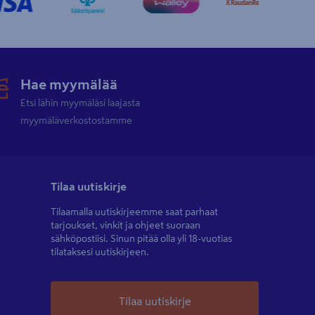
Hae myymälää
Etsi lähin myymäläsi laajasta
myymäläverkostostamme
Tilaa uutiskirje
Tilaamalla uutiskirjeemme saat parhaat
tarjoukset, vinkit ja ohjeet suoraan
sähköpostiisi. Sinun pitää olla yli 18-vuotias
tilataksesi uutiskirjeen.
Tilaa uutiskirje