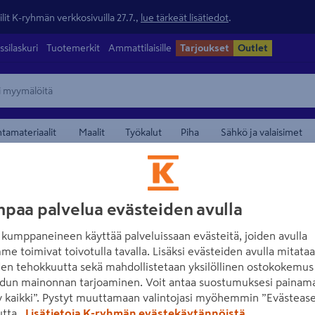
lit K-ryhmän verkkosivuilla 27.7.,
lue tärkeät lisätiedot
.
ssilaskuri
Tuotemerkit
Ammattilaisille
Tarjoukset
Outlet
ntamateriaalit
Maalit
Työkalut
Piha
Sähkö ja valaisimet
mat
maamerkistä
VUORIO
paa palvelua evästeiden avulla
Laastikampa 40cm
kumppaneineen käyttää palveluissaan evästeitä, joiden avulla
me toimivat toivotulla tavalla. Lisäksi evästeiden avulla mitata
Tuotenumero
:
500665472
EA
den tehokkuutta sekä mahdollistetaan yksilöllinen ostokokemus 
dun mainonnan tarjoaminen. Voit antaa suostumuksesi painama
Puukahva, ruostumaton.
 kaikki”. Pystyt muuttamaan valintojasi myöhemmin ”Evästease
utta.
Lisätietoja K-ryhmän evästekäytännöistä