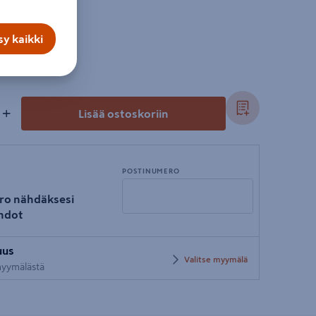
y kaikki
+
Lisää ostoskoriin
POSTINUMERO
ro nähdäksesi
hdot
Syötä
uus
postinumero
Valitse myymälä
 myymälästä