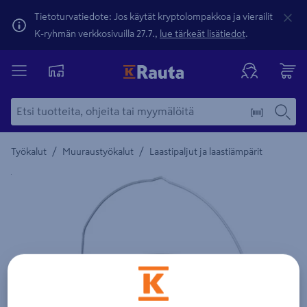
Tietoturvatiedote: Jos käytät kryptolompakkoa ja vierailit
K-ryhmän verkkosivuilla 27.7.,
lue tärkeät lisätiedot
.
/
/
Työkalut
Muuraustyökalut
Laastipaljut ja laastiämpärit
Yksityiskohtainen kuvaus löytyy Tuotteen kuvaus -maamerki