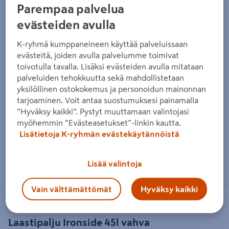
Parempaa palvelua
evästeiden avulla
K-ryhmä kumppaneineen käyttää palveluissaan
evästeitä, joiden avulla palvelumme toimivat
toivotulla tavalla. Lisäksi evästeiden avulla mitataan
palveluiden tehokkuutta sekä mahdollistetaan
yksilöllinen ostokokemus ja personoidun mainonnan
tarjoaminen. Voit antaa suostumuksesi painamalla
”Hyväksy kaikki”. Pystyt muuttamaan valintojasi
myöhemmin ”Evästeasetukset”-linkin kautta.
Lisätietoja K-ryhmän evästekäytännöistä
Zoomaa kuvaa sormilla kosketusnäytöllä
Lisää valintoja
Vain välttämättömät
Hyväksy kaikki
IRONSIDE
Laastipalju Ironside 45l vahva