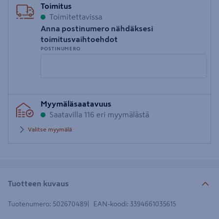
Toimitus
Toimitettavissa
Anna postinumero nähdäksesi
toimitusvaihtoehdot
POSTINUMERO
Syötä
Myymäläsaatavuus
postinumero
Saatavilla 116 eri myymälästä
Valitse myymälä
Tuotteen kuvaus
Tuotenumero
:
502670489
EAN-koodi
:
3394661035615