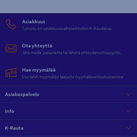
Asiakkuus
Tutustu eri asiakkuusvaihtoehtoihin K-Raudassa.
Ota yhteyttä
Jätä meille palautetta tai lähetä yhteydenottopyyntö.
Hae myymälää
Etsi lähin myymäläsi laajasta myymäläverkostostamme
Asiakaspalvelu
Info
K-Rauta