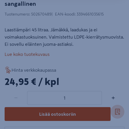
sangallinen
Tuotenumero
:
502670489
EAN-koodi
:
3394661035615
Laastiämpäri 45 litraa. Jämäkkä, laadukas ja ei
voimakastuoksuinen. Valmistettu LDPE-kierrätysmuovista.
Ei sovellu eläinten juoma-astiaksi.
Lue koko tuotekuvaus
Hinta verkkokaupassa
24,95€/kpl
24,95 €
/ kpl
1 tuotetta
Määrä
−
+
Lisää ostoskoriin