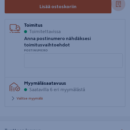
Lisää ostoskoriin
Toimitus
Toimitettavissa
Anna postinumero nähdäksesi
toimitusvaihtoehdot
POSTINUMERO
Syötä
Myymäläsaatavuus
postinumero
Saatavilla 6 eri myymälästä
Valitse myymälä