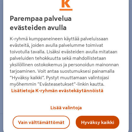
Edellinen
Seura
Parempaa palvelua
evästeiden avulla
K-ryhmä kumppaneineen käyttää palveluissaan
evästeitä, joiden avulla palvelumme toimivat
toivotulla tavalla. Lisäksi evästeiden avulla mitataan
palveluiden tehokkuutta sekä mahdollistetaan
yksilöllinen ostokokemus ja personoidun mainonnan
tarjoaminen. Voit antaa suostumuksesi painamalla
”Hyväksy kaikki”. Pystyt muuttamaan valintojasi
myöhemmin ”Evästeasetukset”-linkin kautta.
Lisätietoja K-ryhmän evästekäytännöistä
Zoomaa kuvaa sormilla kosketusnäytöllä
Lisää valintoja
Vain välttämättömät
Hyväksy kaikki
UBBINK GARDEN B.V.