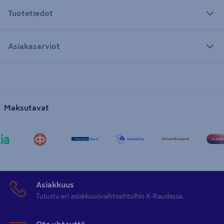
Tuotetiedot
Asiakasarviot
Maksutavat
Asiakkuus
Tutustu eri asiakkuusvaihtoehtoihin K-Raudassa.