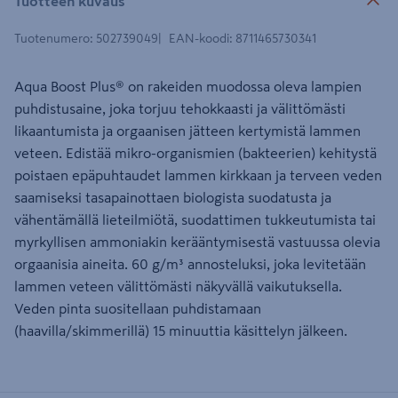
Tuotteen kuvaus
Tuotenumero
:
502739049
EAN-koodi
:
8711465730341
Aqua Boost Plus® on rakeiden muodossa oleva lampien
puhdistusaine, joka torjuu tehokkaasti ja välittömästi
likaantumista ja orgaanisen jätteen kertymistä lammen
veteen. Edistää mikro-organismien (bakteerien) kehitystä
poistaen epäpuhtaudet lammen kirkkaan ja terveen veden
saamiseksi tasapainottaen biologista suodatusta ja
vähentämällä lieteilmiötä, suodattimen tukkeutumista tai
myrkyllisen ammoniakin kerääntymisestä vastuussa olevia
orgaanisia aineita. 60 g/m³ annosteluksi, joka levitetään
lammen veteen välittömästi näkyvällä vaikutuksella.
Veden pinta suositellaan puhdistamaan
(haavilla/skimmerillä) 15 minuuttia käsittelyn jälkeen.