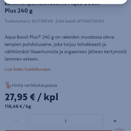
Lammenpuhdistusaine Aqua Boost
Plus 240 g
Tuotenumero
:
502739049
EAN-koodi
:
8711465730341
Aqua Boost Plus® 240 g on rakeiden muodossa oleva
lampien puhdistusaine, joka torjuu tehokkaasti ja
välittömästi likaantumista ja orgaanisen jätteen kertymistä
lammen veteen.
Lue koko tuotekuvaus
Hinta verkkokaupassa
27,95€/kpl
27,95 €
/ kpl
116,46€/kg
116,46 €
/ kg
1 tuotetta
Määrä
−
+