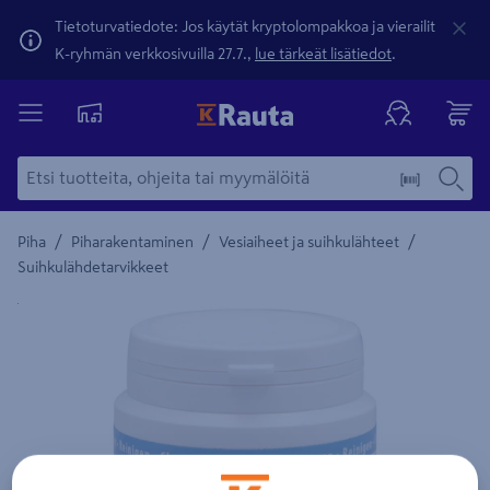
Tietoturvatiedote: Jos käytät kryptolompakkoa ja vierailit
K-ryhmän verkkosivuilla 27.7.,
lue tärkeät lisätiedot
.
/
/
/
Piha
Piharakentaminen
Vesiaiheet ja suihkulähteet
Suihkulähdetarvikkeet
Yksityiskohtainen kuvaus löytyy Tuotteen kuvaus -maamerki