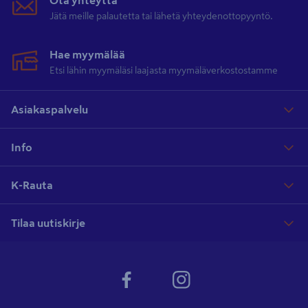
Ota yhteyttä
Jätä meille palautetta tai lähetä yhteydenottopyyntö.
Hae myymälää
Etsi lähin myymäläsi laajasta myymäläverkostostamme
Asiakaspalvelu
Info
K-Rauta
Tilaa uutiskirje