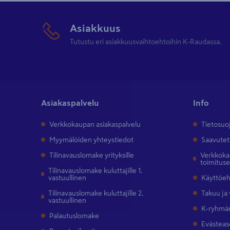
Asiakkuus
Tutustu eri asiakkuusvaihtoehtoihin K-Raudassa.
Asiakaspalvelu
Info
Verkkokaupan asiakaspalvelu
Tietosuo
Myymälöiden yhteystiedot
Saavutet
Tilinavauslomake yrityksille
Verkkokau
toimitus
Tilinavauslomake kuluttajille 1.
vastuullinen
Käyttöe
Tilinavauslomake kuluttajille 2.
Takuu ja
vastuullinen
K-ryhmän
Palautuslomake
Evästeas