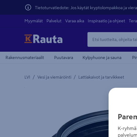
Tietoturvatiedote: Jos käytät kryptolompakkoa ja vierai
Myymälät
Palvelut
Varaa aika
Inspiraatio ja ohjeet
Tera
Rakennusmateriaalit
Puutavara
Kylpyhuone ja sauna
Pi
/
/
LVI
Vesi ja viemäröinti
Lattiakaivot ja tarvikkeet
Yksityiskohtainen kuvaus löytyy Tuotteen kuvaus -
teiden
Parem
K-ryhmä 
palvelum