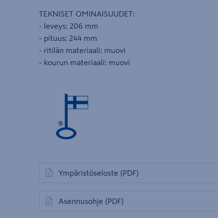
TEKNISET OMINAISUUDET:
- leveys: 206 mm
- pituus: 244 mm
- ritilän materiaali: muovi
- kourun materiaali: muovi
Ympäristöseloste
(PDF)
avautuu uuteen välilehteen
Asennusohje
(PDF)
avautuu uuteen välilehteen