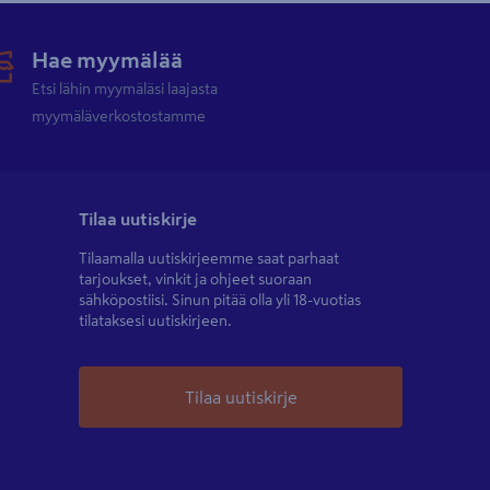
Hae myymälää
Etsi lähin myymäläsi laajasta
myymäläverkostostamme
Tilaa uutiskirje
Tilaamalla uutiskirjeemme saat parhaat
tarjoukset, vinkit ja ohjeet suoraan
sähköpostiisi. Sinun pitää olla yli 18-vuotias
tilataksesi uutiskirjeen.
Tilaa uutiskirje