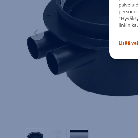
palvelui
personoi
”Hyväksy
linkin ka
Edellinen
Lisää va