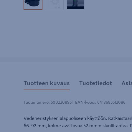
Tuotekuva 1
Tuotekuva 2
Tuotekuva 3
Tuotteen kuvaus
Tuotetiedot
Asi
Tuotenumero
:
500220895
EAN-koodi
:
6418685512086
Vedeneristyksen alapuoliseen käyttöön. Katkaistaan
66–92 mm, kolme avattavaa 32 mm:n sivuliitäntää. 