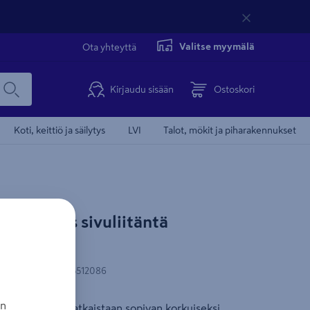
Valitse myymälä
Ota yhteyttä
Kirjaudu sisään
Ostoskori
Koti, keittiö ja säilytys
LVI
Talot, mökit ja piharakennukset
Tämä video 
okerengas sivuliitäntä
N-koodi
:
6418685512086
an
en käyttöön. Katkaistaan sopivan korkuiseksi,