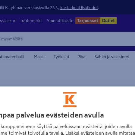
lit K-ryhmän verkkosivuilla 27.7.,
lue tärkeät lisätiedot
.
ssilaskuri
Tuotemerkit
Ammattilaisille
Tarjoukset
Outlet
ntamateriaalit
Maalit
Työkalut
Piha
Sähkö ja valaisimet
maamerkistä
VIESER
Lattiakaivon kor
Vieser 150+3x32
paa palvelua evästeiden avulla
Tuotenumero
:
500220895
EA
kumppaneineen käyttää palveluissaan evästeitä, joiden avulla
me toimivat toivotulla tavalla. Lisäksi evästeiden avulla mitata
Vedeneristyksen alapuolise