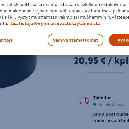
den tehokkuutta sekä mahdollistetaan yksilöllinen ostokokemus 
säätöalue 66–92 mm, kolme
dun mainonnan tarjoaminen. Voit antaa suostumuksesi painama
mukana kiilarengas.
 kaikki”. Pystyt muuttamaan valintojasi myöhemmin ”Evästease
utta.
Lisätietoja K-ryhmän evästekäytännöistä
Lue koko tuotekuvaus
Seuraava
Katso liitetiedostot
lintoja
Vain välttämättömät
Hyväks
Hinta verkkokaupassa
20,95€/kpl
20,95 €
/ kpl
1 tuotetta
Määrä
−
Toimitus
Toimitettavissa
Anna postinume
toimitusvaihtoe