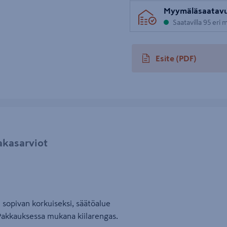
Myymäläsaatav
Saatavilla 95 eri
Esite
(PDF)
avautuu uuteen välileh
akasarviot
 sopivan korkuiseksi, säätöalue
Pakkauksessa mukana kiilarengas.