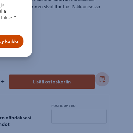
ja
 avattavaa 32 mm:n sivuliitäntää. Pakkauksessa
lla
tukset”-
y kaikki
+
Lisää ostoskoriin
POSTINUMERO
ro nähdäksesi
hdot