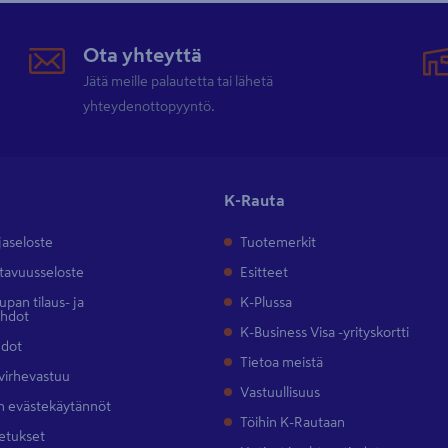
Ota yhteyttä
Jätä meille palautetta tai lähetä
yhteydenottopyyntö.
K-Rauta
jaseloste
Tuotemerkit
tavuusseloste
Esitteet
pan tilaus- ja
K-Plussa
ehdot
K-Business Visa -yrityskortti
hdot
Tietoa meistä
 virhevastuu
Vastuullisuus
 evästekäytännöt
Töihin K-Rautaan
etukset