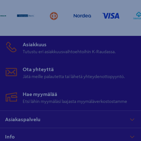
Asiakkuus
Tutustu eri asiakkuusvaihtoehtoihin K-Raudassa.
Ota yhteyttä
Jätä meille palautetta tai lähetä yhteydenottopyyntö.
Hae myymälää
Etsi lähin myymäläsi laajasta myymäläverkostostamme
Asiakaspalvelu
Info