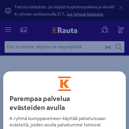
Tietoturvatiedote: Jos käytät kryptolompakkoa ja vierailit
K-ryhmän verkkosivuilla 27.7.,
lue tärkeät lisätiedot
.
Yksityiskohtainen kuvaus löytyy Tuotteen kuvaus -maamerki
Zoomaa kuvaa sormilla kosketusnäytöllä
Parempaa palvelua
evästeiden avulla
K-ryhmä kumppaneineen käyttää palveluissaan
evästeitä, joiden avulla palvelumme toimivat