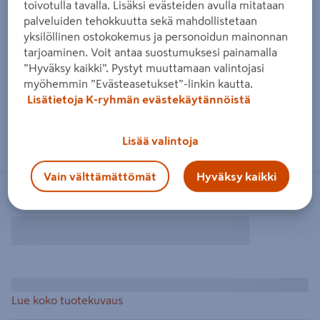
toivotulla tavalla. Lisäksi evästeiden avulla mitataan
palveluiden tehokkuutta sekä mahdollistetaan
yksilöllinen ostokokemus ja personoidun mainonnan
tarjoaminen. Voit antaa suostumuksesi painamalla
”Hyväksy kaikki”. Pystyt muuttamaan valintojasi
myöhemmin ”Evästeasetukset”-linkin kautta.
Lisätietoja K-ryhmän evästekäytännöistä
Lisää valintoja
Vain välttämättömät
Hyväksy kaikki
Lue koko tuotekuvaus