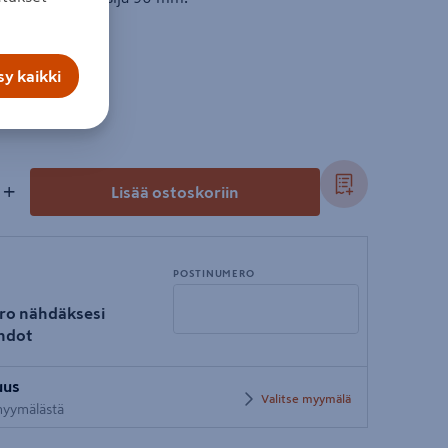
y kaikki
+
Lisää ostoskoriin
POSTINUMERO
ro nähdäksesi
hdot
Syötä
uus
postinumero
Valitse myymälä
 myymälästä