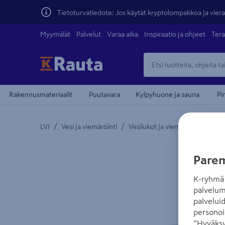
Tietoturvatiedote: Jos käytät kryptolompakkoa ja vierai
Myymälät
Palvelut
Varaa aika
Inspiraatio ja ohjeet
Tera
Rakennusmateriaalit
Puutavara
Kylpyhuone ja sauna
Pi
/
/
LVI
Vesi ja viemäröinti
Vesilukot ja viemäröintitarvikke
Yksityiskohtainen kuvaus löytyy Tuotteen kuvaus -
Parem
K-ryhmä 
palvelum
palvelui
personoi
”Hyväksy