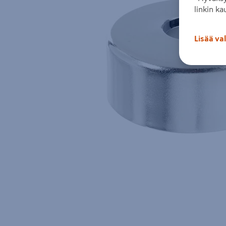
linkin ka
Lisää va