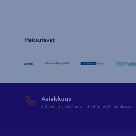
Maksutavat
Asiakkuus
Tutustu eri asiakkuusvaihtoehtoihin K-Raudassa.