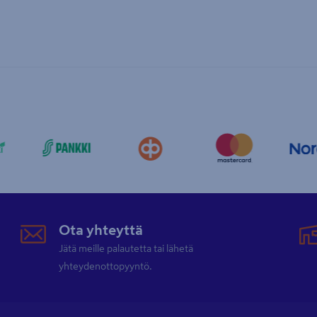
Ota yhteyttä
Jätä meille palautetta tai lähetä
yhteydenottopyyntö.