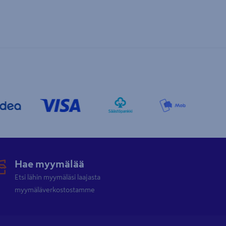
Hae myymälää
Etsi lähin myymäläsi laajasta
myymäläverkostostamme