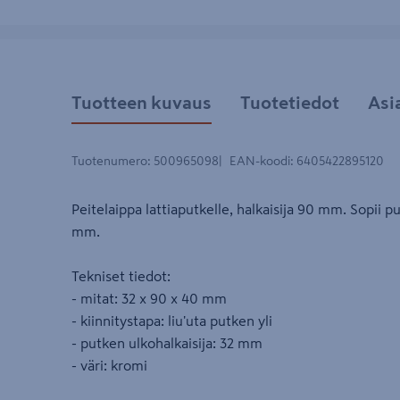
Tuotteen kuvaus
Tuotetiedot
Asi
Tuotenumero
:
500965098
EAN-koodi
:
6405422895120
Peitelaippa lattiaputkelle, halkaisija 90 mm. Sopii pu
mm.
Tekniset tiedot:
- mitat: 32 x 90 x 40 mm
- kiinnitystapa: liu'uta putken yli
- putken ulkohalkaisija: 32 mm
- väri: kromi