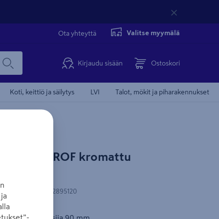
Valitse myymälä
Ota yhteyttä
Kirjaudu sisään
Ostoskori
Koti, keittiö ja säilytys
LVI
Talot, mökit ja piharakennukset
itelaippa PROF kromattu
an
AN-koodi
:
6405422895120
ja
lla
tukset”-
putkelle, halkaisija 90 mm.