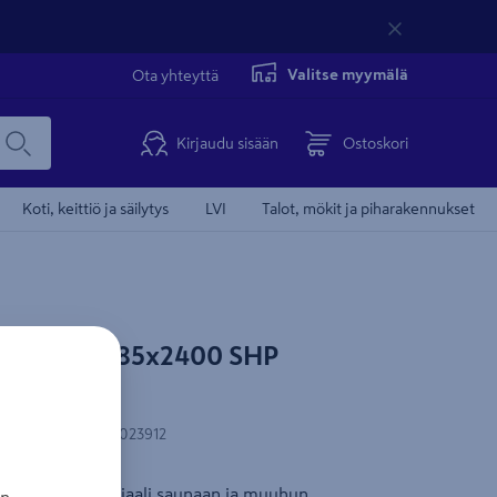
Valitse myymälä
Ota yhteyttä
Kirjaudu sisään
Ostoskori
Koti, keittiö ja säilytys
LVI
Talot, mökit ja piharakennukset
mory 28x185x2400 SHP
magnolia
N-koodi
:
4741409023912
 ja kevyt materiaali saunaan ja muuhun