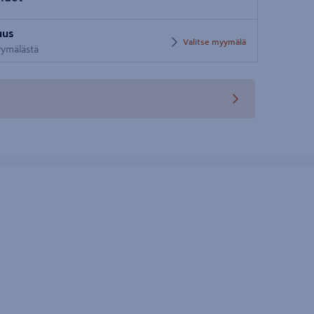
Syötä
uus
postinumero
Valitse myymälä
myymälästä
teen