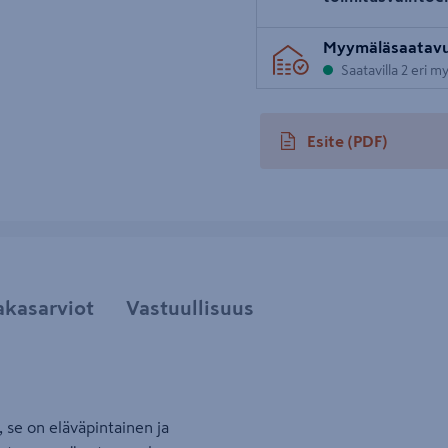
uva 5
Myymäläsaatav
Saatavilla 2 eri 
Esite
(PDF)
avautuu uuteen välileh
akasarviot
Vastuullisuus
 se on eläväpintainen ja