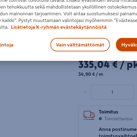
me toimivat toivotulla tavalla. Lisäksi evästeiden avulla mitata
den tehokkuutta sekä mahdollistetaan yksilöllinen ostokokemus 
sisustukseen. Lämpökäsitte
dun mainonnan tarjoaminen. Voit antaa suostumuksesi painama
vaihtelevat. Varmista pitu
 kaikki”. Pystyt muuttamaan valintojasi myöhemmin ”Evästease
Lue koko tuotekuvaus
utta.
Lisätietoja K-ryhmän evästekäytännöistä
Seuraava
Katso liitetiedostot
lintoja
Vain välttämättömät
Hyväks
Hinta verkkokaupassa
335,04€/pkt
335,04 €
/ p
34,90€/m
34,90 €
/ m
1 tuotetta
Määrä
−
Toimitus
Toimitettavissa
Anna postinume
toimitusvaihtoe