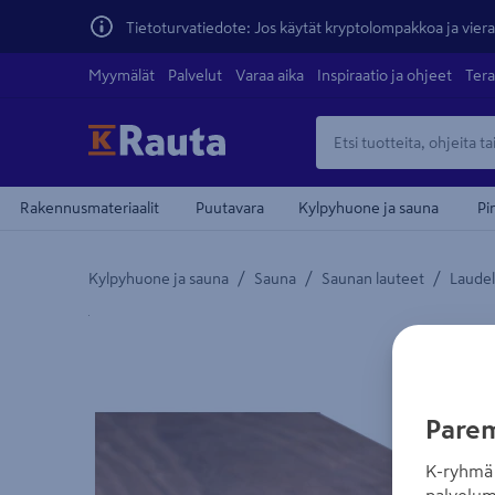
Tietoturvatiedote: Jos käytät kryptolompakkoa ja vierai
Myymälät
Palvelut
Varaa aika
Inspiraatio ja ohjeet
Tera
Rakennusmateriaalit
Puutavara
Kylpyhuone ja sauna
Pi
/
/
/
Kylpyhuone ja sauna
Sauna
Saunan lauteet
Laude
Yksityiskohtainen kuvaus löytyy Tuotteen kuvaus -
Parem
K-ryhmä 