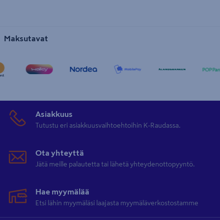
Maksutavat
Asiakkuus
Tutustu eri asiakkuusvaihtoehtoihin K-Raudassa.
Ota yhteyttä
Jätä meille palautetta tai lähetä yhteydenottopyyntö.
Hae myymälää
Etsi lähin myymäläsi laajasta myymäläverkostostamme