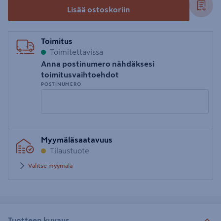
Lisää ostoskoriin
Toimitus
Toimitettavissa
Anna postinumero nähdäksesi
toimitusvaihtoehdot
POSTINUMERO
Syötä
Myymäläsaatavuus
postinumero
Tilaustuote
Valitse myymälä
Tuotteen kuvaus