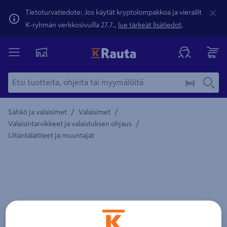
Tietoturvatiedote: Jos käytät kryptolompakkoa ja vierailit
K-ryhmän verkkosivuilla 27.7.,
lue tärkeät lisätiedot
.
/
/
Sähkö ja valaisimet
Valaisimet
/
Valaisintarvikkeet ja valaistuksen ohjaus
Liitäntälaitteet ja muuntajat
Yksityiskohtainen kuvaus löytyy Tuotteen kuvaus -maamerki