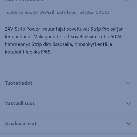
Tuotenumero
:
501849421
EAN-koodi
:
6438524001793
24V Strip Power -muuntajat soveltuvat Strip Pro sarjan
lednauhoille. Vakiojännite led-sovelluksiin. Teho 60W,
himmennys Strip dim lisäosalla, rinnankytkentä ja
kotelointiluokka IP65.
Tuotetiedot
Vastuullisuus
Asiakasarviot