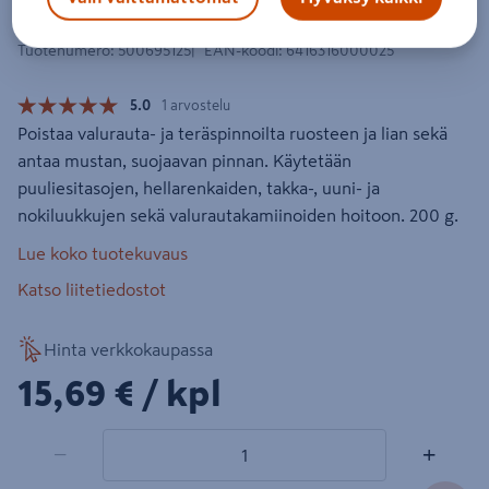
Liesimusta Ferro Klinex 200g
Tuotenumero
:
500695125
EAN-koodi
:
6416316000025
5.0
1 arvostelu
Poistaa valurauta- ja teräspinnoilta ruosteen ja lian sekä
antaa mustan, suojaavan pinnan. Käytetään
puuliesitasojen, hellarenkaiden, takka-, uuni- ja
nokiluukkujen sekä valurautakamiinoiden hoitoon. 200 g.
Lue koko tuotekuvaus
Katso liitetiedostot
Hinta verkkokaupassa
15,69€/kpl
15,69 €
/ kpl
1 tuotetta
Määrä
−
+