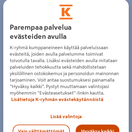
Parempaa palvelua
evästeiden avulla
K-ryhmä kumppaneineen käyttää palveluissaan
evästeitä, joiden avulla palvelumme toimivat
toivotulla tavalla. Lisäksi evästeiden avulla mitataan
palveluiden tehokkuutta sekä mahdollistetaan
yksilöllinen ostokokemus ja personoidun mainonnan
tarjoaminen. Voit antaa suostumuksesi painamalla
”Hyväksy kaikki”. Pystyt muuttamaan valintojasi
myöhemmin ”Evästeasetukset”-linkin kautta.
Zoomaa kuvaa sormilla kosketusnäytöllä
Lisätietoja K-ryhmän evästekäytännöistä
Lisää valintoja
FERRO
Vain välttämättömät
Hyväksy kaikki