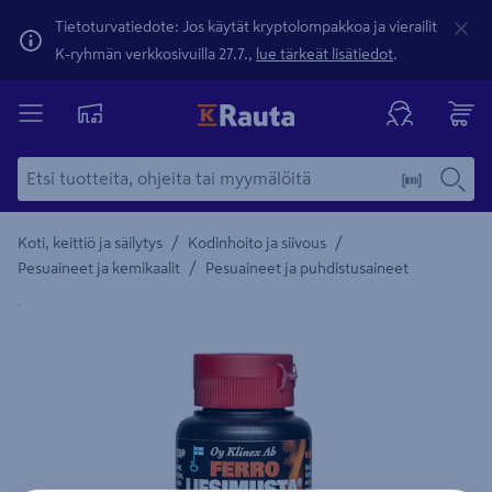
Tietoturvatiedote: Jos käytät kryptolompakkoa ja vierailit
K-ryhmän verkkosivuilla 27.7.,
lue tärkeät lisätiedot
.
/
/
Koti, keittiö ja säilytys
Kodinhoito ja siivous
/
Pesuaineet ja kemikaalit
Pesuaineet ja puhdistusaineet
Yksityiskohtainen kuvaus löytyy Tuotteen kuvaus -maamerki