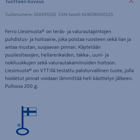
Tuotteen kuvaus
Tuotenumero
:
500695125
EAN-koodi
:
6416316000025
Ferro Liesimusta® on teräs- ja valurautapintojen
puhdistus- ja hoitoaine, joka poistaa ruosteen sekä lian ja
antaa mustan, suojaavan pinnan. Käytetään
puuliesitasojen, hellarenkaiden, takka-, uuni- ja
nokiluukkujen sekä valurautakamiinoiden hoitoon.
Liesimusta® on VTT:llä testattu paloturvallinen tuote, jolla
hoidetut pinnat voidaan lämmittää heti käsittelyn jälkeen.
Pullossa 200 g.