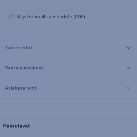
Käyttöturvallisuustiedote
(PDF)
avautuu uuteen välilehteen
Tuotetiedot
Vaaralausekkeet
Asiakasarviot
Maksutavat