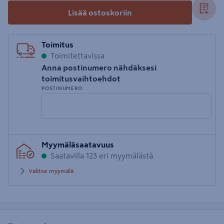
Lisää ostoskoriin
Toimitus
Toimitettavissa
Anna postinumero nähdäksesi
toimitusvaihtoehdot
POSTINUMERO
Syötä
Myymäläsaatavuus
postinumero
Saatavilla 123 eri myymälästä
Valitse myymälä