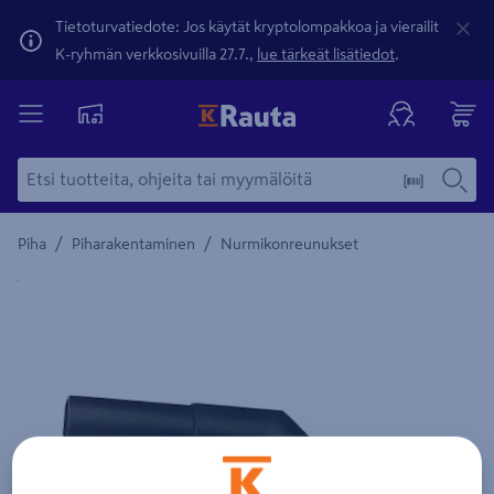
Tietoturvatiedote: Jos käytät kryptolompakkoa ja vierailit
K-ryhmän verkkosivuilla 27.7.,
lue tärkeät lisätiedot
.
/
/
Piha
Piharakentaminen
Nurmikonreunukset
Yksityiskohtainen kuvaus löytyy Tuotteen kuvaus -maamerki