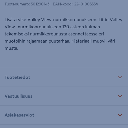
Tuotenumero
:
501290143
EAN-koodi
:
22401005354
Lisätarvike Valley View-nurmikkoreunukseen. Liitin Valley
View -nurmikonreunukseen 120 asteen kulman
tekemiseksi nurmikkoreunusta asennettaessa eri
muotoihin rajaamaan puutarhaa. Materiaali muovi, väri
musta.
Tuotetiedot
Vastuullisuus
Asiakasarviot