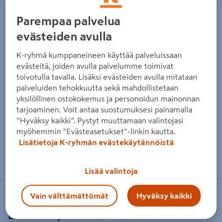
Parempaa palvelua
evästeiden avulla
K-ryhmä kumppaneineen käyttää palveluissaan
evästeitä, joiden avulla palvelumme toimivat
toivotulla tavalla. Lisäksi evästeiden avulla mitataan
palveluiden tehokkuutta sekä mahdollistetaan
yksilöllinen ostokokemus ja personoidun mainonnan
tarjoaminen. Voit antaa suostumuksesi painamalla
”Hyväksy kaikki”. Pystyt muuttamaan valintojasi
myöhemmin ”Evästeasetukset”-linkin kautta.
Lisätietoja K-ryhmän evästekäytännöistä
Zoomaa kuvaa sormilla kosketusnäytöllä
Lisää valintoja
Vain välttämättömät
Hyväksy kaikki
VALLEY VIEW
Liitin Valley View 120 astetta