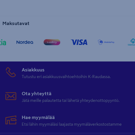
Maksutavat
Asiakkuus
Tutustu eri asiakkuusvaihtoehtoihin K-Raudassa.
Ota yhteyttä
Jätä meille palautetta tai lähetä yhteydenottopyyntö.
Hae myymälää
Etsi lähin myymäläsi laajasta myymäläverkostostamme