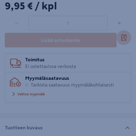
9,95€/kpl
9,95 €
/ kpl
1 tuotetta
Määrä
−
+
Lisää ostoskoriin
Toimitus
Ei ostettavissa verkosta
Myymäläsaatavuus
Tarkista saatavuus myymäläkohtaisesti
Valitse myymälä
Tuotteen kuvaus