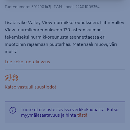
Tuotenumero
:
501290143
EAN-koodi
:
22401005354
Lisätarvike Valley View-nurmikkoreunukseen. Liitin Valley
View -nurmikonreunukseen 120 asteen kulman
tekemiseksi nurmikkoreunusta asennettaessa eri
muotoihin rajaamaan puutarhaa. Materiaali muovi, väri
musta.
Lue koko tuotekuvaus
Katso vastuullisuustiedot
Tuote ei ole ostettavissa verkkokaupasta. Katso
myymäläsaatavuus ja hinta
tästä.