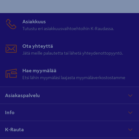
Asiakkuus
Tutustu eri asiakkuusvaihtoehtoihin K-Raudassa.
Ota yhteyttä
Jätä meille palautetta tai lähetä yhteydenottopyyntö.
Hae myymälää
Etsi lähin myymäläsi laajasta myymäläverkostostamme
Asiakaspalvelu
Info
K-Rauta