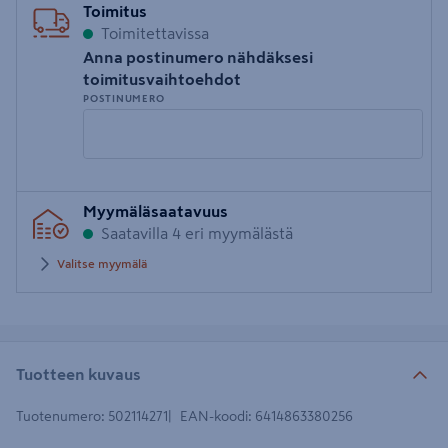
Toimitus
Toimitettavissa
Anna postinumero nähdäksesi
toimitusvaihtoehdot
POSTINUMERO
Syötä
Myymäläsaatavuus
postinumero
Saatavilla 4 eri myymälästä
Valitse myymälä
Tuotteen kuvaus
Tuotenumero
:
502114271
EAN-koodi
:
6414863380256