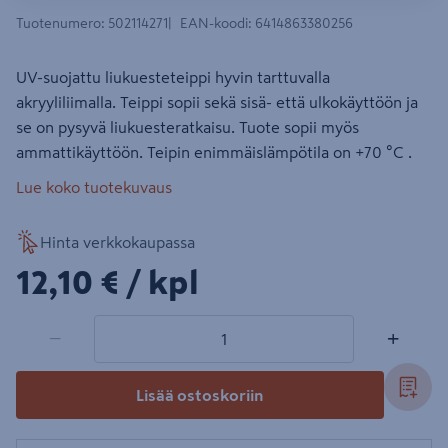
Tuotenumero
:
502114271
EAN-koodi
:
6414863380256
UV-suojattu liukuesteteippi hyvin tarttuvalla
akryyliliimalla. Teippi sopii sekä sisä- että ulkokäyttöön ja
se on pysyvä liukuesteratkaisu. Tuote sopii myös
ammattikäyttöön. Teipin enimmäislämpötila on +70 °C .
Lue koko tuotekuvaus
Hinta verkkokaupassa
12,10€/kpl
12,10 €
/ kpl
1 tuotetta
Määrä
−
+
Lisää ostoskoriin