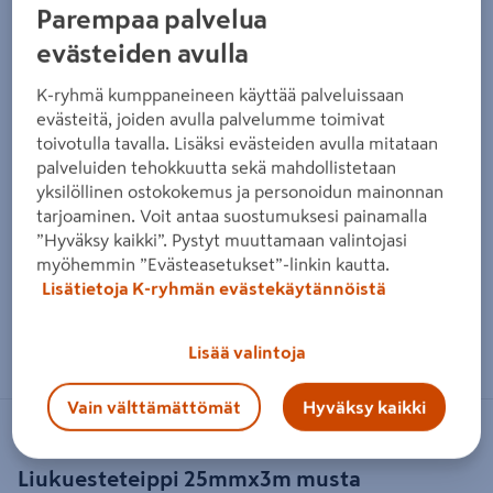
Parempaa palvelua
evästeiden avulla
K-ryhmä kumppaneineen käyttää palveluissaan
evästeitä, joiden avulla palvelumme toimivat
toivotulla tavalla. Lisäksi evästeiden avulla mitataan
palveluiden tehokkuutta sekä mahdollistetaan
yksilöllinen ostokokemus ja personoidun mainonnan
tarjoaminen. Voit antaa suostumuksesi painamalla
”Hyväksy kaikki”. Pystyt muuttamaan valintojasi
myöhemmin ”Evästeasetukset”-linkin kautta.
Lisätietoja K-ryhmän evästekäytännöistä
Zoomaa kuvaa sormilla kosketusnäytöllä
Lisää valintoja
Vain välttämättömät
Hyväksy kaikki
SOKEVA
Liukuesteteippi 25mmx3m musta