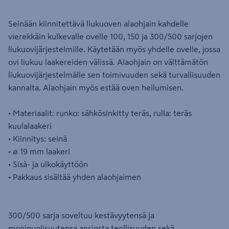
Seinään kiinnitettävä liukuoven alaohjain kahdelle
vierekkäin kulkevalle ovelle 100, 150 ja 300/500 sarjojen
liukuovijärjestelmille. Käytetään myös yhdelle ovelle, jossa
ovi liukuu laakereiden välissä. Alaohjain on välttämätön
liukuovijärjestelmälle sen toimivuuden sekä turvallisuuden
kannalta. Alaohjain myös estää oven heilumisen.
• Materiaalit: runko: sähkösinkitty teräs, rulla: teräs
kuulalaakeri
• Kiinnitys: seinä
• ø 19 mm laakeri
• Sisä- ja ulkokäyttöön
• Pakkaus sisältää yhden alaohjaimen
300/500 sarja soveltuu kestävyytensä ja
monipuolisuutensa ansiosta teollisuuden sekä