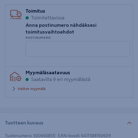
Toimitus
Toimitettavissa
Anna postinumero nähdäksesi
toimitusvaihtoehdot
POSTINUMERO
Syötä
Myymäläsaatavuus
postinumero
Saatavilla 9 eri myymälästä
Valitse myymälä
Tuotteen kuvaus
Tuotenumero
:
500665851
EAN-koodi
:
6417588150609