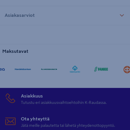
Asiakasarviot
Maksutavat
Asiakkuus
Tutustu eri asiakkuusvaihtoehtoihin K-Raudassa.
Ota yhteyttä
Jätä meille palautetta tai lähetä yhteydenottopyyntö.