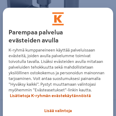
Parempaa palvelua
evästeiden avulla
K-ryhmä kumppaneineen käyttää palveluissaan
evästeitä, joiden avulla palvelumme toimivat
toivotulla tavalla. Lisäksi evästeiden avulla mitataan
palveluiden tehokkuutta sekä mahdollistetaan
yksilöllinen ostokokemus ja personoidun mainonnan
tarjoaminen. Voit antaa suostumuksesi painamalla
”Hyväksy kaikki”. Pystyt muuttamaan valintojasi
Zoomaa kuvaa sormilla kosketusnäytöllä
myöhemmin ”Evästeasetukset”-linkin kautta.
Lisätietoja K-ryhmän evästekäytännöistä
HELAFORM
Lisää valintoja