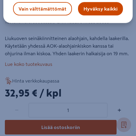
Liukuoven alaohjain Helaform AO-22
Vain välttämättömät
Hyväksy kaikki
1kpl
Tuotenumero
:
500665851
EAN-koodi
:
6417588150609
Liukuoven seinäkiinnitteinen alaohjain, kahdella laakerilla.
Käytetään yhdessä AOK-alaohjainkiskon kanssa tai
ohjurina ilman kiskoa. Yhden laakerin halkaisija on 19 mm.
Lue koko tuotekuvaus
Hinta verkkokaupassa
32,95€/kpl
32,95 €
/ kpl
1 tuotetta
Määrä
−
+
Lisää ostoskoriin