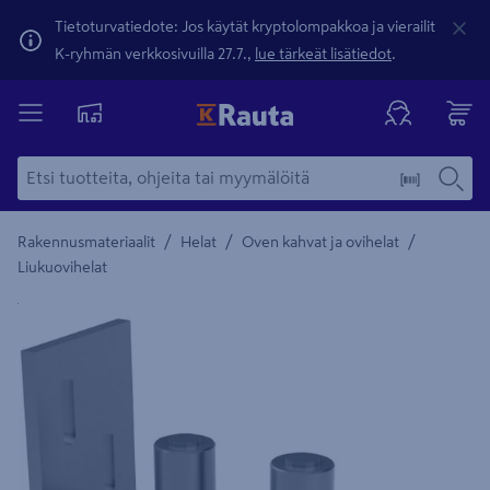
Tietoturvatiedote: Jos käytät kryptolompakkoa ja vierailit
K-ryhmän verkkosivuilla 27.7.,
lue tärkeät lisätiedot
.
/
/
/
Rakennusmateriaalit
Helat
Oven kahvat ja ovihelat
Liukuovihelat
Yksityiskohtainen kuvaus löytyy Tuotteen kuvaus -maamerki