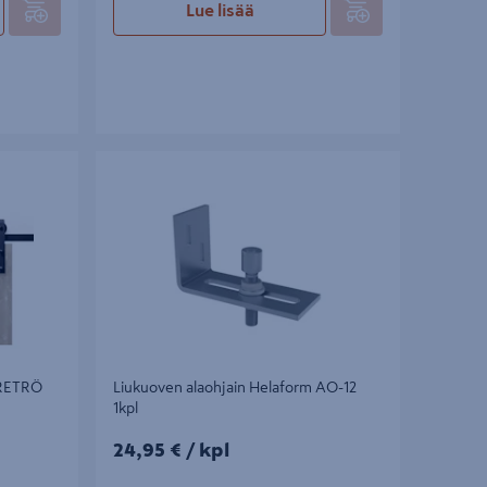
Lue lisää
TRÖ 2,4 m
Liukuoven alaohjain Helaform AO-12 1kpl
 RETRÖ
Liukuoven alaohjain Helaform AO-12
1kpl
24,95€/kpl
24,95 €
/ kpl