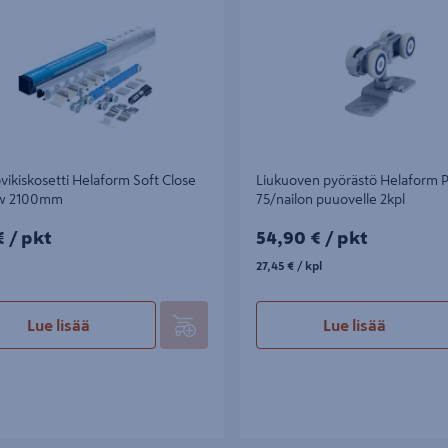
vikiskosetti Helaform Soft Close
Liukuoven pyörästö Helaform 
ow 2100mm
75/nailon puuovelle 2kpl
/pkt
54,90€/pkt
€
/ pkt
54,90 €
/ pkt
27,45€/kpl
27,45 €
/ kpl
Lue lisää
Lue lisää