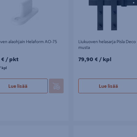
ven alaohjain Helaform AO-75
Liukuoven helasarja Pisla Deco 
musta
€/pkt
79,90€/kpl
 €
/ pkt
79,90 €
/ kpl
kpl
 kpl
Lue lisää
Lue lisää
iskosetti Helaform Soft Close 75
Liukuoven pyörästö Helaform PP-
00mm
puuovelle 2kpl