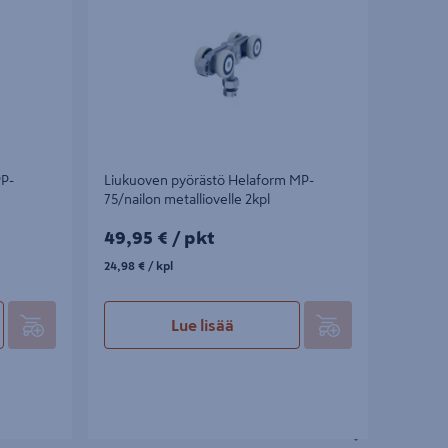
PP-
Liukuoven pyörästö Helaform MP-
75/nailon metalliovelle 2kpl
49,95€/pkt
49,95 €
/ pkt
24,98€/kpl
24,98 €
/ kpl
Lue lisää