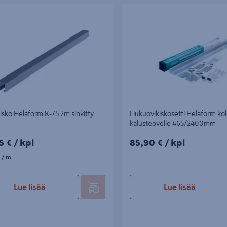
o Helaform K-75 2m sinkitty teräs
Liukuovikiskosetti Helaform kolme
kalusteovelle 465/2400mm
isko Helaform K-75 2m sinkitty
Liukuovikiskosetti Helaform ko
kalusteovelle 465/2400mm
5€/kpl
85,90€/kpl
5 €
/ kpl
85,90 €
/ kpl
/m
/ m
Lue lisää
Lue lisää