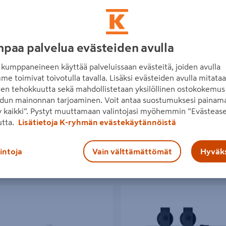
paa palvelua evästeiden avulla
vikiskosetti Helaform 75 Junior
Laatikon liukukisko PROF 310
m maks. 50 kg ovelle
kumppaneineen käyttää palveluissaan evästeitä, joiden avulla
6,49€/pkt
6,49 €
/ pkt
me toimivat toivotulla tavalla. Lisäksi evästeiden avulla mitata
0€/pkt
0 €
/ pkt
3,25€/kpl
den tehokkuutta sekä mahdollistetaan yksilöllinen ostokokemus 
3,25 €
/ kpl
dun mainonnan tarjoaminen. Voit antaa suostumuksesi painama
 kaikki”. Pystyt muuttamaan valintojasi myöhemmin ”Evästease
Lue lisää
Lue lisää
utta.
Lisätietoja K-ryhmän evästekäytännöistä
lintoja
Vain välttämättömät
Hyväks
n alaohjain Helaform AO-75 2kpl
Liukuoven helasarja Pisla Deco te