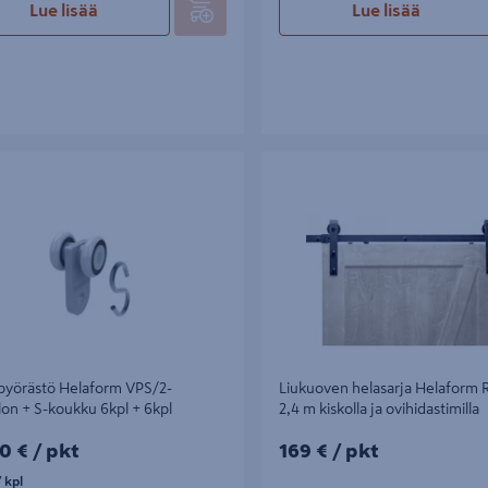
Lue lisää
Lue lisää
rästö Helaform VPS/2-75/nailon +
Liukuoven helasarja Helaform RE
 6kpl + 6kpl
kiskolla ja ovihidastimilla
pyörästö Helaform VPS/2-
Liukuoven helasarja Helaform
lon + S-koukku 6kpl + 6kpl
2,4 m kiskolla ja ovihidastimilla
0€/pkt
169€/pkt
0 €
/ pkt
169 €
/ pkt
pl
 kpl