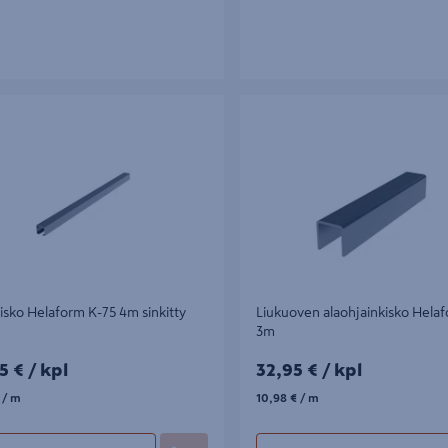
o Helaform K-75 4m sinkitty teräs
Liukuoven alaohjainkisko Helaf
isko Helaform K-75 4m sinkitty
Liukuoven alaohjainkisko Hel
3m
5€/kpl
32,95€/kpl
5 €
/ kpl
32,95 €
/ kpl
/m
10,98€/m
/ m
10,98 €
/ m