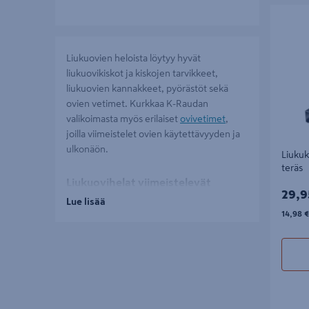
Liukukisk
Liukuovien heloista löytyy hyvät
liukuovikiskot ja kiskojen tarvikkeet,
liukuovien kannakkeet, pyörästöt sekä
ovien vetimet. Kurkkaa K-Raudan
valikoimasta myös erilaiset
ovivetimet
,
joilla viimeistelet ovien käytettävyyden ja
ulkonäön.
Liukuk
teräs
Liukuovihelat viimeistelevät
29,9
29,9
liukuoven toiminnan
Lue lisää
14,98€
14,98 €
Liukuovihelojen valinnalla on suuri
merkitys oven käyttömukavuuteen,
kestävyyteen ja turvallisuuteen. Oikein
mitoitettu liukuoven helasarja tukee oven
painoa tasaisesti ja auttaa pitämään
liikkeen vakaana myös pitkäaikaisessa