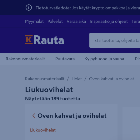
Tietoturvatiedote: Jos käytät kryptolompakkoa ja vierai
Myymälät
Palvelut
Varaa aika
Inspiraatio ja ohjeet
Tera
Rakennusmateriaalit
Puutavara
Kylpyhuone ja sauna
Pi
Rakennusmateriaalit
Helat
Oven kahvat ja ovihelat
Liukuovihelat
Näytetään 189 tuotetta
Liukuovik
Oven kahvat ja ovihelat
2000mm m
Liukuovihelat