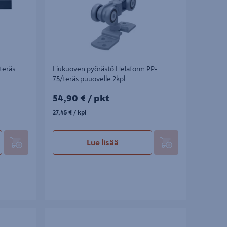
teräs
Liukuoven pyörästö Helaform PP-
75/teräs puuovelle 2kpl
54,90€/pkt
54,90 €
/ pkt
27,45€/kpl
27,45 €
/ kpl
Lue lisää
75/nailon
Liukuoven pyörästö Helaform MP-75/nailon
metalliovelle 2kpl