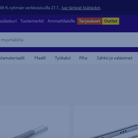
lit K-ryhmän verkkosivuilla 27.7.,
lue tärkeät lisätiedot
.
ssilaskuri
Tuotemerkit
Ammattilaisille
Tarjoukset
Outlet
ntamateriaalit
Maalit
Työkalut
Piha
Sähkö ja valaisimet
iskosetti Helaform 75 Junior
Laatikon liukukisko PROF 310mm
aks. 50 kg ovelle