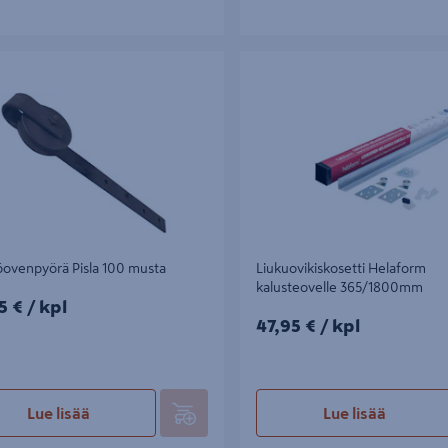
enpyörä Pisla 100 musta
Liukuovikiskosetti Helaform kalus
365/1800mm
ovenpyörä Pisla 100 musta
Liukuovikiskosetti Helaform
kalusteovelle 365/1800mm
5€/kpl
5 €
/ kpl
47,95€/kpl
47,95 €
/ kpl
Lue lisää
Lue lisää