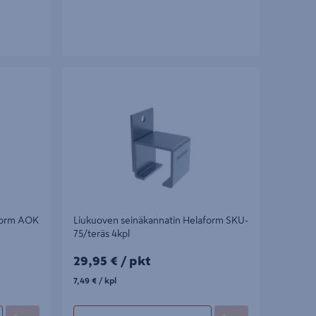
orm AOK 3m
Liukuoven seinäkannatin Helaform SKU-
75/teräs 4kpl
aform AOK
Liukuoven seinäkannatin Helaform SKU-
75/teräs 4kpl
29,95€/pkt
29,95 €
/ pkt
7,49€/kpl
7,49 €
/ kpl