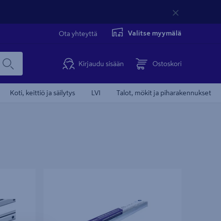
Valitse myymälä
Ota yhteyttä
Kirjaudu sisään
Ostoskori
Koti, keittiö ja säilytys
LVI
Talot, mökit ja piharakennukset
Liukuovikiskosetti Helaform 755/2400mm
maks. 100 kg ovelle