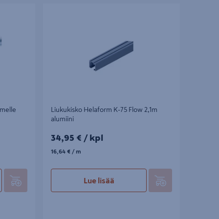
lle
Liukukisko Helaform K-75 Flow 2,1m alumiini
lmelle
Liukukisko Helaform K-75 Flow 2,1m
alumiini
34,95€/kpl
34,95 €
/ kpl
16,64€/m
16,64 €
/ m
Lue lisää