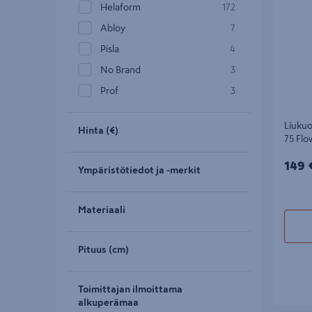
Helaform
172
Abloy
7
Pisla
4
No Brand
3
Prof
3
Liukuo
Hinta (€)
75 Fl
149€
149 
Ympäristötiedot ja -merkit
Materiaali
Pituus (cm)
Toimittajan ilmoittama
alkuperämaa