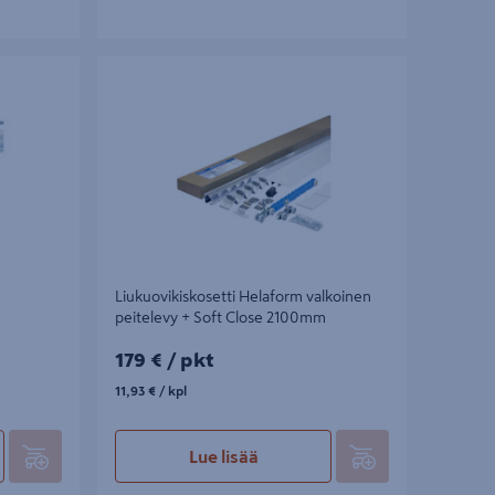
teovelle
Liukuovikiskosetti Helaform valkoinen
peitelevy + Soft Close 2100mm
Liukuovikiskosetti Helaform valkoinen
peitelevy + Soft Close 2100mm
179€/pkt
179 €
/ pkt
11,93€/kpl
11,93 €
/ kpl
Lue lisää