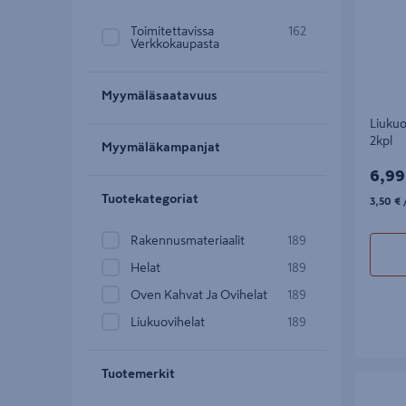
Toimitettavissa
162
Verkkokaupasta
Myymäläsaatavuus
Liukuo
2kpl
Myymäläkampanjat
6,99
6,99
3,50€/
Tuotekategoriat
3,50 €
/
Rakennusmateriaalit
189
Helat
189
Oven Kahvat Ja Ovihelat
189
Liukuovihelat
189
Tuotemerkit
Liukuovik
Flow 21