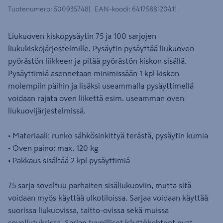
Tuotenumero
:
500935748
EAN-koodi
:
6417588120411
Liukuoven kiskopysäytin 75 ja 100 sarjojen
liukukiskojärjestelmille. Pysäytin pysäyttää liukuoven
pyörästön liikkeen ja pitää pyörästön kiskon sisällä.
Pysäyttimiä asennetaan minimissään 1 kpl kiskon
molempiin päihin ja lisäksi useammalla pysäyttimellä
voidaan rajata oven liikettä esim. useamman oven
liukuovijärjestelmissä.
• Materiaali: runko sähkösinkittyä terästä, pysäytin kumia
• Oven paino: max. 120 kg
• Pakkaus sisältää 2 kpl pysäyttimiä
75 sarja soveltuu parhaiten sisäliukuoviin, mutta sitä
voidaan myös käyttää ulkotiloissa. Sarjaa voidaan käyttää
suorissa liukuovissa, taitto-ovissa sekä muissa
sovellutuksissa. Sarjan tyypilliset käyttökohteet ovat