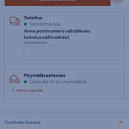
Toimitus
Toimitettavissa
Anna postinumero nähdäksesi
toimitusvaihtoehdot
POSTINUMERO
Syötä
Myymäläsaatavuus
postinumero
Saatavilla 43 eri myymälästä
Valitse myymälä
Tuotteen kuvaus