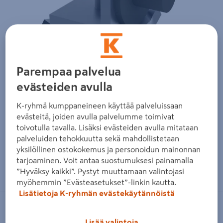
Parempaa palvelua
evästeiden avulla
K-ryhmä kumppaneineen käyttää palveluissaan
evästeitä, joiden avulla palvelumme toimivat
toivotulla tavalla. Lisäksi evästeiden avulla mitataan
palveluiden tehokkuutta sekä mahdollistetaan
yksilöllinen ostokokemus ja personoidun mainonnan
tarjoaminen. Voit antaa suostumuksesi painamalla
Zoomaa kuvaa sormilla kosketusnäytöllä
”Hyväksy kaikki”. Pystyt muuttamaan valintojasi
myöhemmin ”Evästeasetukset”-linkin kautta.
Lisätietoja K-ryhmän evästekäytännöistä
HELAFORM
Lisää valintoja