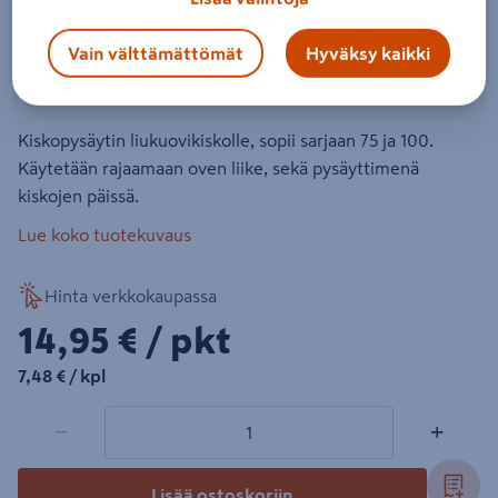
Liukuoven pysäytin Helaform KP-
75/100 2kpl
Vain välttämättömät
Hyväksy kaikki
Tuotenumero
:
500935748
EAN-koodi
:
6417588120411
Kiskopysäytin liukuovikiskolle, sopii sarjaan 75 ja 100.
Käytetään rajaamaan oven liike, sekä pysäyttimenä
kiskojen päissä.
Lue koko tuotekuvaus
Hinta verkkokaupassa
14,95€/pkt
14,95 €
/ pkt
7,48€/kpl
7,48 €
/ kpl
1 tuotetta
Määrä
−
+
Lisää ostoskoriin