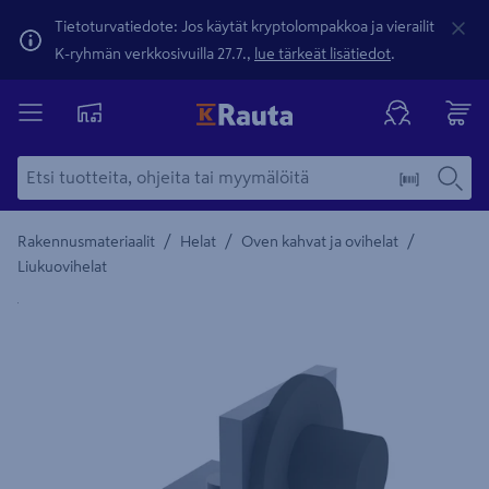
Tietoturvatiedote: Jos käytät kryptolompakkoa ja vierailit
K-ryhmän verkkosivuilla 27.7.,
lue tärkeät lisätiedot
.
/
/
/
Rakennusmateriaalit
Helat
Oven kahvat ja ovihelat
Liukuovihelat
Yksityiskohtainen kuvaus löytyy Tuotteen kuvaus -maamerki