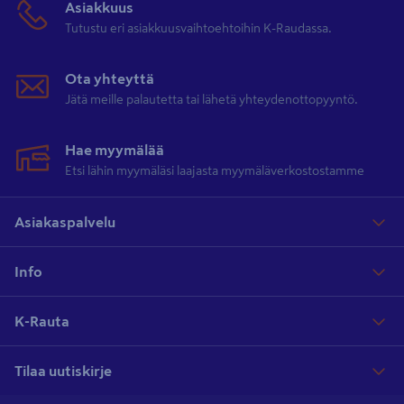
Asiakkuus
Tutustu eri asiakkuusvaihtoehtoihin K-Raudassa.
Ota yhteyttä
Jätä meille palautetta tai lähetä yhteydenottopyyntö.
Hae myymälää
Etsi lähin myymäläsi laajasta myymäläverkostostamme
Asiakaspalvelu
Info
K-Rauta
Tilaa uutiskirje