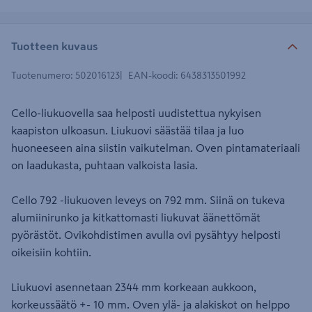
Tuotteen kuvaus
Tuotenumero
:
502016123
EAN-koodi
:
6438313501992
Cello-liukuovella saa helposti uudistettua nykyisen
kaapiston ulkoasun. Liukuovi säästää tilaa ja luo
huoneeseen aina siistin vaikutelman. Oven pintamateriaali
on laadukasta, puhtaan valkoista lasia.
Cello 792 -liukuoven leveys on 792 mm. Siinä on tukeva
alumiinirunko ja kitkattomasti liukuvat äänettömät
pyörästöt. Ovikohdistimen avulla ovi pysähtyy helposti
oikeisiin kohtiin.
Liukuovi asennetaan 2344 mm korkeaan aukkoon,
korkeussäätö +- 10 mm. Oven ylä- ja alakiskot on helppo