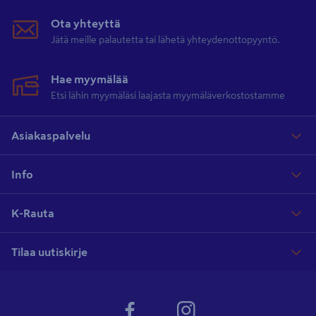
Ota yhteyttä
Jätä meille palautetta tai lähetä yhteydenottopyyntö.
Hae myymälää
Etsi lähin myymäläsi laajasta myymäläverkostostamme
Asiakaspalvelu
Info
K-Rauta
Tilaa uutiskirje