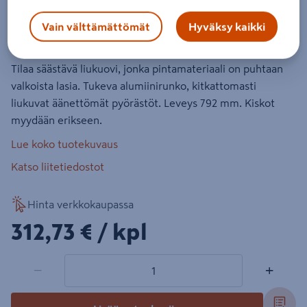
Liukuovi Cello 792 valkoinen lasi
Vain välttämättömät
Hyväksy kaikki
Tuotenumero
:
502016123
EAN-koodi
:
6438313501992
Tilaa säästävä liukuovi, jonka pintamateriaali on puhtaan
valkoista lasia. Tukeva alumiinirunko, kitkattomasti
liukuvat äänettömät pyörästöt. Leveys 792 mm. Kiskot
myydään erikseen.
Lue koko tuotekuvaus
Katso liitetiedostot
Hinta verkkokaupassa
312,73€/kpl
312,73 €
/ kpl
1 tuotetta
Määrä
−
+