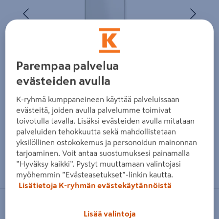
Edellinen
Seura
Parempaa palvelua
evästeiden avulla
K-ryhmä kumppaneineen käyttää palveluissaan
evästeitä, joiden avulla palvelumme toimivat
toivotulla tavalla. Lisäksi evästeiden avulla mitataan
palveluiden tehokkuutta sekä mahdollistetaan
yksilöllinen ostokokemus ja personoidun mainonnan
tarjoaminen. Voit antaa suostumuksesi painamalla
Zoomaa kuvaa sormilla kosketusnäytöllä
”Hyväksy kaikki”. Pystyt muuttamaan valintojasi
myöhemmin ”Evästeasetukset”-linkin kautta.
Lisätietoja K-ryhmän evästekäytännöistä
CELLO
Lisää valintoja