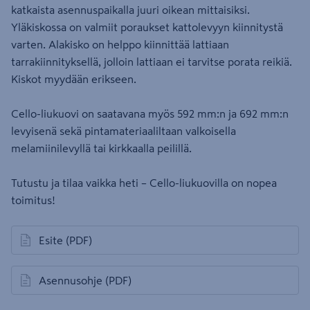
katkaista asennuspaikalla juuri oikean mittaisiksi.
Yläkiskossa on valmiit poraukset kattolevyyn kiinnitystä
varten. Alakisko on helppo kiinnittää lattiaan
tarrakiinnityksellä, jolloin lattiaan ei tarvitse porata reikiä.
Kiskot myydään erikseen.
Cello-liukuovi on saatavana myös 592 mm:n ja 692 mm:n
levyisenä sekä pintamateriaaliltaan valkoisella
melamiinilevyllä tai kirkkaalla peilillä.
Tutustu ja tilaa vaikka heti – Cello-liukuovilla on nopea
toimitus!
Esite
(PDF)
avautuu uuteen välilehteen
Asennusohje
(PDF)
avautuu uuteen välilehteen