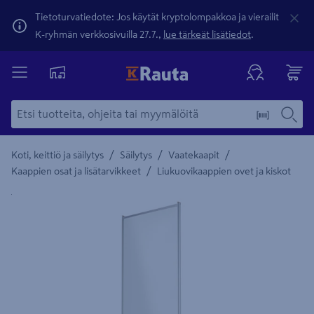
Tietoturvatiedote: Jos käytät kryptolompakkoa ja vierailit
K-ryhmän verkkosivuilla 27.7.,
lue tärkeät lisätiedot
.
/
/
/
Koti, keittiö ja säilytys
Säilytys
Vaatekaapit
/
Kaappien osat ja lisätarvikkeet
Liukuovikaappien ovet ja kiskot
Yksityiskohtainen kuvaus löytyy Tuotteen kuvaus -maamerki