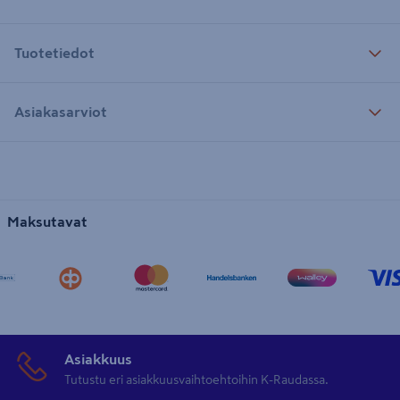
Tuotetiedot
Asiakasarviot
Maksutavat
Asiakkuus
Tutustu eri asiakkuusvaihtoehtoihin K-Raudassa.