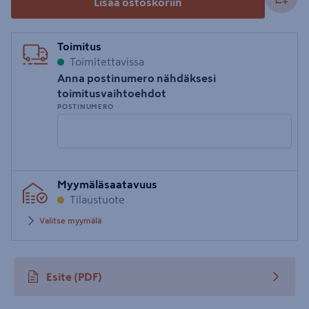
Lisää ostoskoriin
Toimitus
Toimitettavissa
Anna postinumero nähdäksesi
toimitusvaihtoehdot
POSTINUMERO
Syötä
Myymäläsaatavuus
postinumero
Tilaustuote
Valitse myymälä
Esite
(PDF)
avautuu uuteen välilehteen