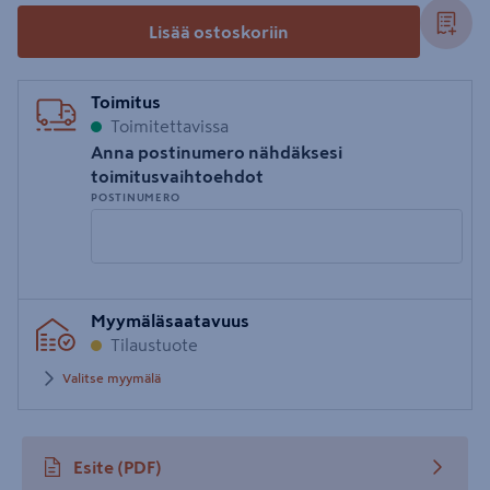
Lisää ostoskoriin
Toimitus
Toimitettavissa
Anna postinumero nähdäksesi
toimitusvaihtoehdot
POSTINUMERO
Syötä
Myymäläsaatavuus
postinumero
Tilaustuote
Valitse myymälä
Esite
(PDF)
avautuu uuteen välilehteen