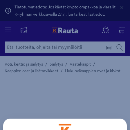
Tietoturvatiedote: Jos käytät kryptolompakkoa ja vierailit
K-ryhmän verkkosivuilla 27.7.,
lue tärkeät lisätiedot
.
/
/
/
Koti, keittiö ja säilytys
Säilytys
Vaatekaapit
/
Kaappien osat ja lisätarvikkeet
Liukuovikaappien ovet ja kiskot
Yksityiskohtainen kuvaus löytyy Tuotteen kuvaus -maamerki