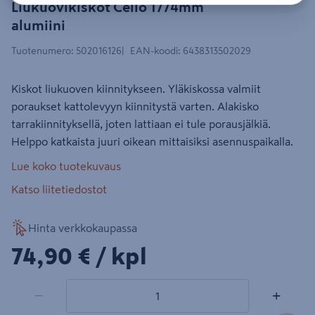
Liukuovikiskot Cello 1774mm
alumiini
Tuotenumero
:
502016126
EAN-koodi
:
6438313502029
Kiskot liukuoven kiinnitykseen. Yläkiskossa valmiit
poraukset kattolevyyn kiinnitystä varten. Alakisko
tarrakiinnityksellä, joten lattiaan ei tule porausjälkiä.
Helppo katkaista juuri oikean mittaisiksi asennuspaikalla.
Lue koko tuotekuvaus
Katso liitetiedostot
Hinta verkkokaupassa
74,90€/kpl
74,90 €
/ kpl
1 tuotetta
Määrä
−
+