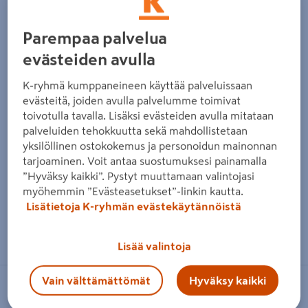
Edellinen
Seura
Parempaa palvelua
evästeiden avulla
K-ryhmä kumppaneineen käyttää palveluissaan
evästeitä, joiden avulla palvelumme toimivat
toivotulla tavalla. Lisäksi evästeiden avulla mitataan
palveluiden tehokkuutta sekä mahdollistetaan
yksilöllinen ostokokemus ja personoidun mainonnan
tarjoaminen. Voit antaa suostumuksesi painamalla
”Hyväksy kaikki”. Pystyt muuttamaan valintojasi
myöhemmin ”Evästeasetukset”-linkin kautta.
Lisätietoja K-ryhmän evästekäytännöistä
Zoomaa kuvaa sormilla kosketusnäytöllä
Lisää valintoja
Vain välttämättömät
Hyväksy kaikki
CELLO