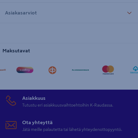
Asiakasarviot
Maksutavat
Asiakkuus
Tutustu eri asiakkuusvaihtoehtoihin K-Raudassa.
Ota yhteyttä
Jätä meille palautetta tai lähetä yhteydenottopyyntö.