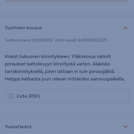
Tuotteen kuvaus
Tuotenumero
:
502016126
EAN-koodi
:
6438313502029
Kiskot liukuoven kiinnitykseen. Yläkiskossa valmiit
poraukset kattolevyyn kiinnitystä varten. Alakisko
tarrakiinnityksellä, joten lattiaan ei tule porausjälkiä.
Helppo katkaista juuri oikean mittaisiksi asennuspaikalla.
Esite
(PDF)
avautuu uuteen välilehteen
Tuotetiedot