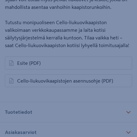
mahdollista asentaa vanhoihin kaapistorunkoihin.
Tutustu monipuoliseen Cello-liukuovikaapiston
valikoimaan verkkokaupassamme ja laita kotisi
säilytysjärjestelmä kerralla kuntoon. Tilaa vaikka heti –
saat Cello-liukuovikaapiston kotiisi lyhyellä toimitusajalla!
Esite
(PDF)
avautuu uuteen välilehteen
Cello-liukuovikaapistojen asennusohje
(PDF)
avautuu uuteen välilehteen
Tuotetiedot
Asiakasarviot