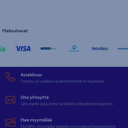
Maksutavat
Asiakkuus
Tutustu eri asiakkuusvaihtoehtoihin K-Raudassa.
Ota yhteyttä
Jätä meille palautetta tai lähetä yhteydenottopyyntö.
Hae myymälää
Etsi lähin myymäläsi laajasta myymäläverkostostamme