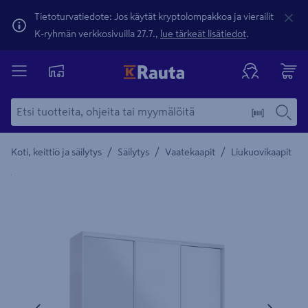
Tietoturvatiedote: Jos käytät kryptolompakkoa ja vierailit
K-ryhmän verkkosivuilla 27.7.,
lue tärkeät lisätiedot
.
/
/
/
Koti, keittiö ja säilytys
Säilytys
Vaatekaapit
Liukuovikaapit
Yksityiskohtainen kuvaus löytyy Tuotteen kuvaus -maamerki
Edellinen
Seura