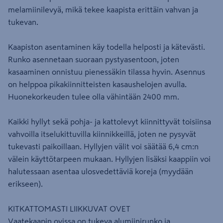
melamiinilevyä, mikä tekee kaapista erittäin vahvan ja
tukevan.
Kaapiston asentaminen käy todella helposti ja kätevästi.
Runko asennetaan suoraan pystyasentoon, joten
kasaaminen onnistuu pienessäkin tilassa hyvin. Asennus
on helppoa pikakiinnitteisten kasaushelojen avulla.
Huonekorkeuden tulee olla vähintään 2400 mm.
Kaikki hyllyt sekä pohja- ja kattolevyt kiinnittyvät toisiinsa
vahvoilla itselukittuvilla kiinnikkeillä, joten ne pysyvät
tukevasti paikoillaan. Hyllyjen välit voi säätää 6,4 cm:n
välein käyttötarpeen mukaan. Hyllyjen lisäksi kaappiin voi
halutessaan asentaa ulosvedettäviä koreja (myydään
erikseen).
KITKATTOMASTI LIIKKUVAT OVET
Vaatekaapin ovissa on tukeva alumiinirunko ja