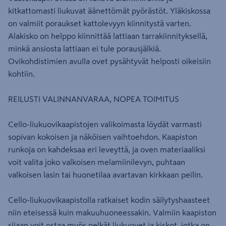
kitkattomasti liukuvat äänettömät pyörästöt. Yläkiskossa
on valmiit poraukset kattolevyyn kiinnitystä varten.
Alakisko on helppo kiinnittää lattiaan tarrakiinnityksellä,
minkä ansiosta lattiaan ei tule porausjälkiä.
Ovikohdistimien avulla ovet pysähtyvät helposti oikeisiin
kohtiin.
REILUSTI VALINNANVARAA, NOPEA TOIMITUS
Cello-liukuovikaapistojen valikoimasta löydät varmasti
sopivan kokoisen ja näköisen vaihtoehdon. Kaapiston
runkoja on kahdeksaa eri leveyttä, ja oven materiaaliksi
voit valita joko valkoisen melamiinilevyn, puhtaan
valkoisen lasin tai huonetilaa avartavan kirkkaan peilin.
Cello-liukuovikaapistolla ratkaiset kodin säilytyshaasteet
niin eteisessä kuin makuuhuoneessakin. Valmiin kaapiston
sijaan voit ostaa myös pelkät liukuovet ja kiskot, jotka on