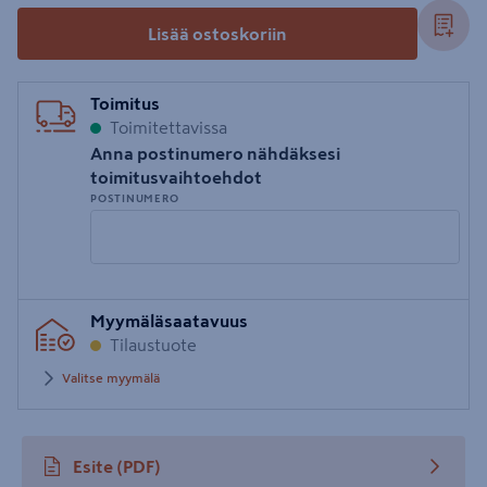
Lisää ostoskoriin
Toimitus
Toimitettavissa
Anna postinumero nähdäksesi
toimitusvaihtoehdot
POSTINUMERO
Syötä
Myymäläsaatavuus
postinumero
Tilaustuote
Valitse myymälä
Esite
(PDF)
avautuu uuteen välilehteen