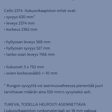
Cello 2374 -liukuovikaapiston mitat ovat:
• syvyys 630 mm*
• leveys 2374 mm
• korkeus 2362 mm
• hyllyosan leveys 568 mm
• hyllyosan syvyys 527 mm
• tanko-osan leveys 1166 mm
• liukuovet 3 x 792 mm
• ovien korkeussäätö +-10 mm
* Rungon syvyyttä voi asennusvaiheessa pienentää juuri
tarvittavan määrän aina 550 mm:n syvyiseksi asti.
TUKEVA, TODELLA HELPOSTI ASENNETTAVA
Liukuovikaapiston runkomateriaali on 18 mm paksua