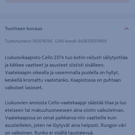
Tuotteen kuvaus
Tuotenumero
:
502016114
EAN-koodi
:
6438313501909
Liukuovikaapisto Cello 2374 tuo kotiin reilusti säilytystilaa
ja kätkee vaatteet ja asusteet siististi sisälleen.
Vaatekaapin oikealla ja vasemmalla puolella on hyllyt,
keskellä kromattu vaatetanko. Kaapistossa on puhtaan
valkoiset lasiovet.
Liukuovien ansiosta Cello-vaatekaappi säästää tilaa ja luo
eteiseen tai makuuhuoneeseen aina siistin vaikutelman.
Vaatekaapissa on omat paikkansa niin vaatteille kuin
asusteillekin, joten ne löytyvät aina helposti. Rungon väri
on valkoinen. Runko ei sisällä taustalevyä.