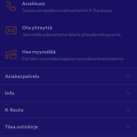
Asiakkuus
Tutustu eri asiakkuusvaihtoehtoihin K-Raudassa.
Ota yhteyttä
Jätä meille palautetta tai lähetä yhteydenottopyyntö.
Hae myymälää
Etsi lähin myymäläsi laajasta myymäläverkostostamme
Asiakaspalvelu
Info
K-Rauta
Tilaa uutiskirje