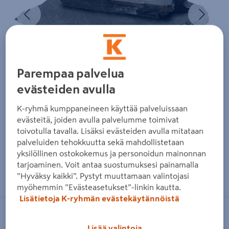
Edellinen
Seura
Parempaa palvelua
evästeiden avulla
K-ryhmä kumppaneineen käyttää palveluissaan
evästeitä, joiden avulla palvelumme toimivat
toivotulla tavalla. Lisäksi evästeiden avulla mitataan
palveluiden tehokkuutta sekä mahdollistetaan
yksilöllinen ostokokemus ja personoidun mainonnan
tarjoaminen. Voit antaa suostumuksesi painamalla
Zoomaa kuvaa sormilla kosketusnäytöllä
”Hyväksy kaikki”. Pystyt muuttamaan valintojasi
myöhemmin ”Evästeasetukset”-linkin kautta.
Lisätietoja K-ryhmän evästekäytännöistä
LIUSKEMESTARIT
Lisää valintoja