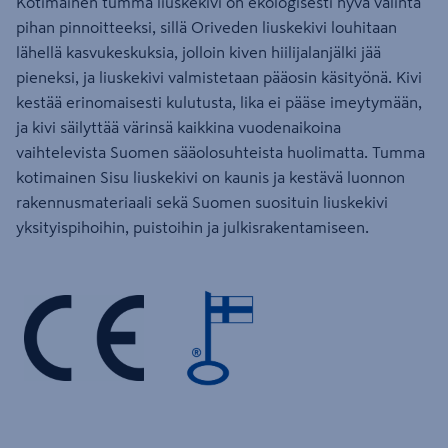
Kotimainen tumma liuskekivi on ekologisesti hyvä valinta
pihan pinnoitteeksi, sillä Oriveden liuskekivi louhitaan
lähellä kasvukeskuksia, jolloin kiven hiilijalanjälki jää
pieneksi, ja liuskekivi valmistetaan pääosin käsityönä. Kivi
kestää erinomaisesti kulutusta, lika ei pääse imeytymään,
ja kivi säilyttää värinsä kaikkina vuodenaikoina
vaihtelevista Suomen sääolosuhteista huolimatta. Tumma
kotimainen Sisu liuskekivi on kaunis ja kestävä luonnon
rakennusmateriaali sekä Suomen suosituin liuskekivi
yksityispihoihin, puistoihin ja julkisrakentamiseen.