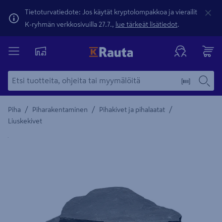
Tietoturvatiedote: Jos käytät kryptolompakkoa ja vierailit
K-ryhmän verkkosivuilla 27.7.,
lue tärkeät lisätiedot
.
/
/
/
Piha
Piharakentaminen
Pihakivet ja pihalaatat
Liuskekivet
Yksityiskohtainen kuvaus löytyy Tuotteen kuvaus -maamerki