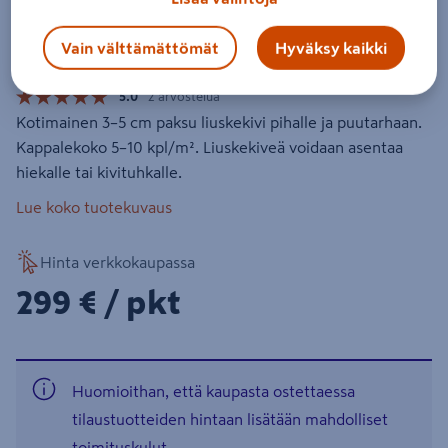
Liuskekivi Sisu 5m² paksuus 3-5cm
Tuotenumero
:
502281909
EAN-koodi
:
6430032651125
Vain välttämättömät
Hyväksy kaikki
5.0
2 arvostelua
Kotimainen 3–5 cm paksu liuskekivi pihalle ja puutarhaan.
Kappalekoko 5–10 kpl/m². Liuskekiveä voidaan asentaa
hiekalle tai kivituhkalle.
Lue koko tuotekuvaus
Hinta verkkokaupassa
299€/pkt
299 €
/ pkt
Huomioithan, että kaupasta ostettaessa
tilaustuotteiden hintaan lisätään mahdolliset
toimituskulut.