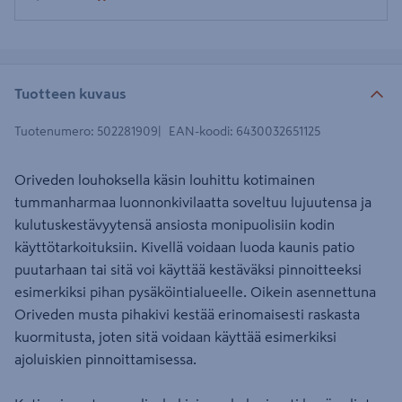
Tuotteen kuvaus
Tuotenumero
:
502281909
EAN-koodi
:
6430032651125
Oriveden louhoksella käsin louhittu kotimainen
tummanharmaa luonnonkivilaatta soveltuu lujuutensa ja
kulutuskestävyytensä ansiosta monipuolisiin kodin
käyttötarkoituksiin. Kivellä voidaan luoda kaunis patio
puutarhaan tai sitä voi käyttää kestäväksi pinnoitteeksi
esimerkiksi pihan pysäköintialueelle. Oikein asennettuna
Oriveden musta pihakivi kestää erinomaisesti raskasta
kuormitusta, joten sitä voidaan käyttää esimerkiksi
ajoluiskien pinnoittamisessa.