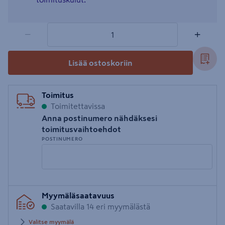
1 tuotetta
Määrä
−
+
Lisää ostoskoriin
Toimitus
Toimitettavissa
Anna postinumero nähdäksesi
toimitusvaihtoehdot
POSTINUMERO
Syötä
Myymäläsaatavuus
postinumero
Saatavilla 14 eri myymälästä
Valitse myymälä