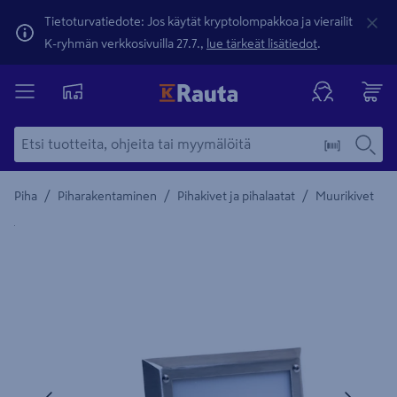
Tietoturvatiedote: Jos käytät kryptolompakkoa ja vierailit
K-ryhmän verkkosivuilla 27.7.,
lue tärkeät lisätiedot
.
/
/
/
Piha
Piharakentaminen
Pihakivet ja pihalaatat
Muurikivet
Yksityiskohtainen kuvaus löytyy Tuotteen kuvaus -maamerki
Edellinen
Seura