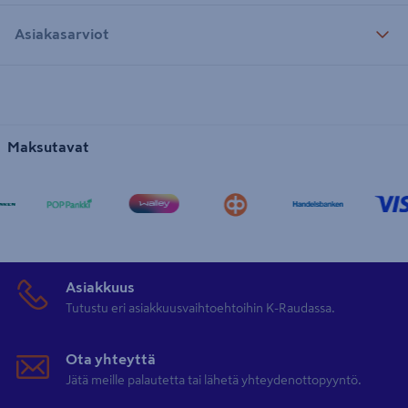
Asiakasarviot
Maksutavat
Asiakkuus
Tutustu eri asiakkuusvaihtoehtoihin K-Raudassa.
Ota yhteyttä
Jätä meille palautetta tai lähetä yhteydenottopyyntö.