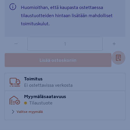
Huomioithan, että kaupasta ostettaessa
tilaustuotteiden hintaan lisätään mahdolliset
toimituskulut.
1 tuotetta
Määrä
−
+
Lisää ostoskoriin
Toimitus
Ei ostettavissa verkosta
Myymäläsaatavuus
Tilaustuote
Valitse myymälä