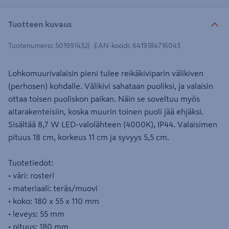
Tuotteen kuvaus
Tuotenumero
:
501991432
EAN-koodi
:
6419184716043
Lohkomuurivalaisin pieni tulee reikäkiviparin välikiven
(perhosen) kohdalle. Välikivi sahataan puoliksi, ja valaisin
ottaa toisen puoliskon paikan. Näin se soveltuu myös
aitarakenteisiin, koska muurin toinen puoli jää ehjäksi.
Sisältää 8,7 W LED-valolähteen (4000K), IP44. Valaisimen
pituus 18 cm, korkeus 11 cm ja syvyys 5,5 cm.
Tuotetiedot:
• väri: rosteri
• materiaali: teräs/muovi
• koko: 180 x 55 x 110 mm
• leveys: 55 mm
• pituus: 180 mm