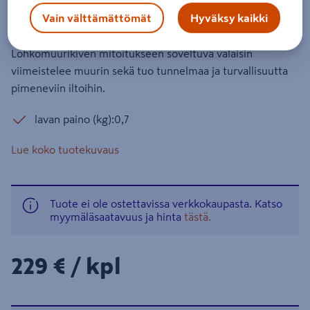
Tuotenumero
:
501991432
EAN-koodi
:
6419184716043
Vain välttämättömät
Hyväksy kaikki
Lohkomuurikiven mitoitukseen soveltuva valaisin
viimeistelee muurin sekä tuo tunnelmaa ja turvallisuutta
pimeneviin iltoihin.
lavan paino (kg):0,7
Lue koko tuotekuvaus
Tuote ei ole ostettavissa verkkokaupasta. Katso
myymäläsaatavuus ja hinta
tästä.
229€/kpl
229 €
/ kpl