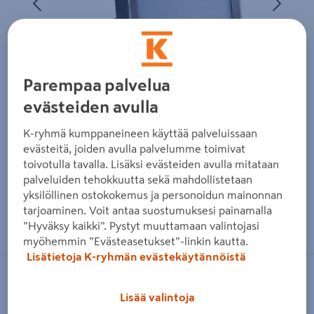
Parempaa palvelua
evästeiden avulla
K-ryhmä kumppaneineen käyttää palveluissaan
evästeitä, joiden avulla palvelumme toimivat
toivotulla tavalla. Lisäksi evästeiden avulla mitataan
palveluiden tehokkuutta sekä mahdollistetaan
yksilöllinen ostokokemus ja personoidun mainonnan
tarjoaminen. Voit antaa suostumuksesi painamalla
Zoomaa kuvaa sormilla kosketusnäytöllä
”Hyväksy kaikki”. Pystyt muuttamaan valintojasi
myöhemmin ”Evästeasetukset”-linkin kautta.
Lisätietoja K-ryhmän evästekäytännöistä
LAKKA
Lisää valintoja
Lohkomuurivalaisin Lakka pieni led