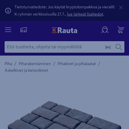
Tietoturvatiedote: Jos käytät kryptolompakkoa ja vierailit
K-ryhmän verkkosivuilla 27.7.,
lue tärkeät lisätiedot
.
/
/
/
Piha
Piharakentaminen
Pihakivet ja pihalaatat
Askelkivet ja betonikivet
Yksityiskohtainen kuvaus löytyy Tuotteen kuvaus -maamerki