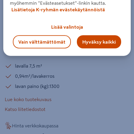
Loimuhulekivet 80 Lakka harmaa
myöhemmin ”Evästeasetukset”-linkin kautta.
Lisätietoja K-ryhmän evästekäytännöistä
Tuotenumero
:
502159137
EAN-koodi
:
6419184717415
Lisää valintoja
Loimuhulekivet- pihakivisarjaan kuuluvat 4 erikokoista
kiveä luovat elävän luonnonkivimäisen tunnelman.
Vain välttämättömät
Hyväksy kaikki
Loimuhulekivillä päällystetty alue läpäisee veden ja auttaa
hallitsemaan rakennetun ympäristön hulevesikertymiä.
lavalla 7,5 m²
0,94m²/lavakerros
lavan paino (kg):1300
Lue koko tuotekuvaus
Katso liitetiedostot
Hinta verkkokaupassa