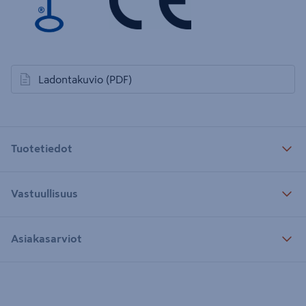
Ladontakuvio
(PDF)
avautuu uuteen välilehteen
Tuotetiedot
Vastuullisuus
Asiakasarviot