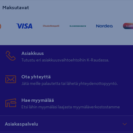
Maksutavat
Asiakkuus
Tutustu eri asiakkuusvaihtoehtoihin K-Raudassa.
Ota yhteyttä
Jätä meille palautetta tai lähetä yhteydenottopyyntö.
Hae myymälää
Etsi lähin myymäläsi laajasta myymäläverkostostamme
Asiakaspalvelu