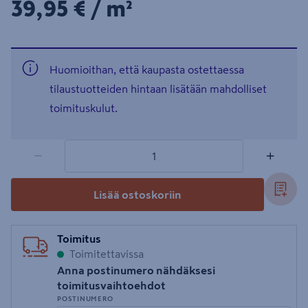
39,95€/m²
39,95 €
/ m²
Huomioithan, että kaupasta ostettaessa
tilaustuotteiden hintaan lisätään mahdolliset
toimituskulut.
1 tuotetta
Määrä
−
+
Lisää ostoskoriin
Toimitus
Toimitettavissa
Anna postinumero nähdäksesi
toimitusvaihtoehdot
POSTINUMERO