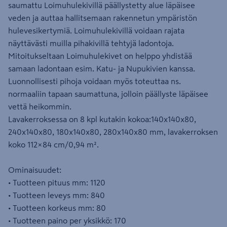
saumattu Loimuhulekivillä päällystetty alue läpäisee
veden ja auttaa hallitsemaan rakennetun ympäristön
hulevesikertymiä. Loimuhulekivillä voidaan rajata
näyttävästi muilla pihakivillä tehtyjä ladontoja.
Mitoitukseltaan Loimuhulekivet on helppo yhdistää
samaan ladontaan esim. Katu- ja Nupukivien kanssa.
Luonnollisesti pihoja voidaan myös toteuttaa ns.
normaaliin tapaan saumattuna, jolloin päällyste läpäisee
vettä heikommin.
Lavakerroksessa on 8 kpl kutakin kokoa:140x140x80,
240x140x80, 180x140x80, 280x140x80 mm, lavakerroksen
koko 112×84 cm/0,94 m².
Ominaisuudet:
• Tuotteen pituus mm: 1120
• Tuotteen leveys mm: 840
• Tuotteen korkeus mm: 80
• Tuotteen paino per yksikkö: 170