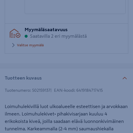
Syötä
Myymäläsaatavuus
postinumero
Saatavilla 2 eri myymälästä
Valitse myymälä
Tuotteen kuvaus
Tuotenumero
:
502159137
EAN-koodi
:
6419184717415
Loimuhulekivillä luot ulkoalueelle esteettisen ja arvokkaan
ilmeen. Loimuhulekivet• pihakivisarjaan kuuluu 4
erikokoista kiveä, joilla saadaan elävä luonnonkivimäinen
tunnelma. Karkeammalla (2-4 mm) saumaushiekalla