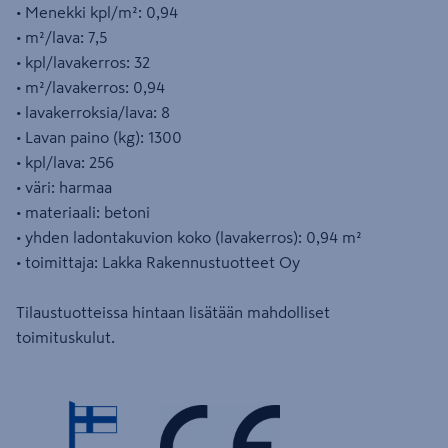
• Menekki kpl/m²: 0,94
• m²/lava: 7,5
• kpl/lavakerros: 32
• m²/lavakerros: 0,94
• lavakerroksia/lava: 8
• Lavan paino (kg): 1300
• kpl/lava: 256
• väri: harmaa
• materiaali: betoni
• yhden ladontakuvion koko (lavakerros): 0,94 m²
• toimittaja: Lakka Rakennustuotteet Oy
Tilaustuotteissa hintaan lisätään mahdolliset
toimituskulut.