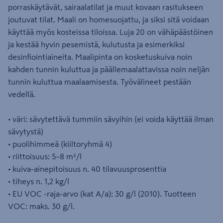
porraskäytävät, sairaalatilat ja muut kovaan rasitukseen
joutuvat tilat. Maali on homesuojattu, ja siksi sitä voidaan
käyttää myös kosteissa tiloissa. Luja 20 on vähäpäästöinen
ja kestää hyvin pesemistä, kulutusta ja esimerkiksi
desinfiointiaineita. Maalipinta on kosketuskuiva noin
kahden tunnin kuluttua ja päällemaalattavissa noin neljän
tunnin kuluttua maalaamisesta. Työvälineet pestään
vedellä.
• väri: sävytettävä tummiin sävyihin (ei voida käyttää ilman
sävytystä)
• puolihimmeä (kiiltoryhmä 4)
• riittoisuus: 5–8 m²/l
• kuiva-ainepitoisuus n. 40 tilavuusprosenttia
• tiheys n. 1,2 kg/l
• EU VOC -raja-arvo (kat A/a): 30 g/l (2010). Tuotteen
VOC: maks. 30 g/l.