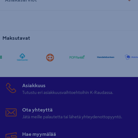
Maksutavat
Asiakkuus
Tutustu eri asiakkuusvaihtoehtoihin K-Raudassa.
Ota yhteyttä
Jätä meille palautetta tai lähetä yhteydenottopyyntö.
Hae myymälää