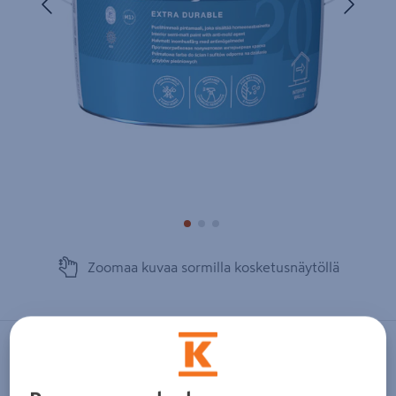
Zoomaa kuvaa sormilla kosketusnäytöllä
TIKKURILA
Luja 20 Pintamaali puolihimmeä 9l C