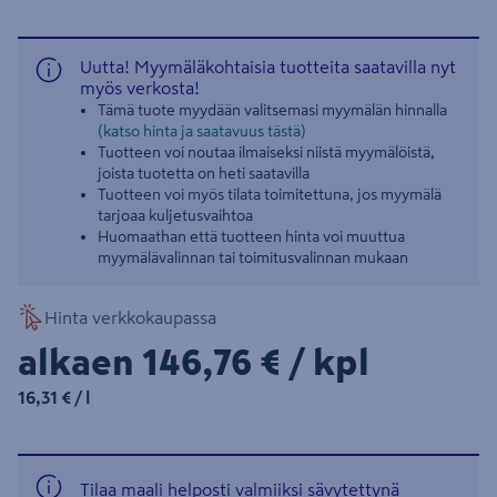
Uutta! Myymäläkohtaisia tuotteita saatavilla nyt
myös verkosta!
Tämä tuote myydään valitsemasi myymälän hinnalla
(katso hinta ja saatavuus tästä)
Tuotteen voi noutaa ilmaiseksi niistä myymälöistä,
joista tuotetta on heti saatavilla
Tuotteen voi myös tilata toimitettuna, jos myymälä
tarjoaa kuljetusvaihtoa
Huomaathan että tuotteen hinta voi muuttua
myymälävalinnan tai toimitusvalinnan mukaan
Hinta verkkokaupassa
146,76€/kpl
alkaen
146,76 €
/ kpl
16,31€/l
16,31 €
/ l
Tilaa maali helposti valmiiksi sävytettynä