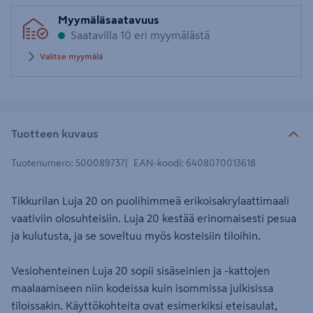
Syötä
Myymäläsaatavuus
postinumero
Saatavilla 10 eri myymälästä
Valitse myymälä
Tuotteen kuvaus
Tuotenumero
:
500089737
EAN-koodi
:
6408070013618
Tikkurilan Luja 20 on puolihimmeä erikoisakrylaattimaali
vaativiin olosuhteisiin. Luja 20 kestää erinomaisesti pesua
ja kulutusta, ja se soveltuu myös kosteisiin tiloihin.
Vesiohenteinen Luja 20 sopii sisäseinien ja -kattojen
maalaamiseen niin kodeissa kuin isommissa julkisissa
tiloissakin. Käyttökohteita ovat esimerkiksi eteisaulat,