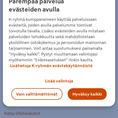
Parempaa palvelua
sävytettävä
evästeiden avulla
Tuotenumero
:
500089737
EAN-koodi
:
6408070013618
K-ryhmä kumppaneineen käyttää palveluissaan
evästeitä, joiden avulla palvelumme toimivat
Puolihimmeä erikoismaali seinä- ja kattopinnoille
toivotulla tavalla. Lisäksi evästeiden avulla mitataan
märkätiloissa ja tiloissa, joissa pinnalta vaaditaan pesun ja
palveluiden tehokkuutta sekä mahdollistetaan
kulutuksen kestävyyttä.
yksilöllinen ostokokemus ja personoidun mainonnan
tarjoaminen. Voit antaa suostumuksesi painamalla
puolihimmeä
”Hyväksy kaikki”. Pystyt muuttamaan valintojasi
myöhemmin ”Evästeasetukset”-linkin kautta.
erikoisakrylaattimaali
Lisätietoja K-ryhmän evästekäytännöistä
Sisältää homeenestoainetta
Lisää valintoja
Lue koko tuotekuvaus
Vain välttämättömät
Hyväksy kaikki
Katso vastuullisuustiedot
Katso liitetiedostot