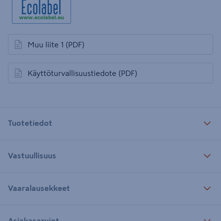
Muu liite 1
(PDF)
avautuu uuteen välilehteen
Käyttöturvallisuustiedote
(PDF)
avautuu uuteen välilehteen
Tuotetiedot
Vastuullisuus
Vaaralausekkeet
Asiakasarviot