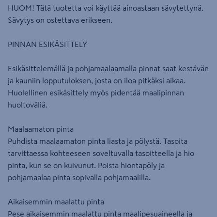
HUOM! Tätä tuotetta voi käyttää ainoastaan sävytettynä.
Sävytys on ostettava erikseen.
PINNAN ESIKÄSITTELY
Esikäsittelemällä ja pohjamaalaamalla pinnat saat kestävän
ja kauniin lopputuloksen, josta on iloa pitkäksi aikaa.
Huolellinen esikäsittely myös pidentää maalipinnan
huoltoväliä.
Maalaamaton pinta
Puhdista maalaamaton pinta liasta ja pölystä. Tasoita
tarvittaessa kohteeseen soveltuvalla tasoitteella ja hio
pinta, kun se on kuivunut. Poista hiontapöly ja
pohjamaalaa pinta sopivalla pohjamaalilla.
Aikaisemmin maalattu pinta
Pese aikaisemmin maalattu pinta maalipesuaineella ja