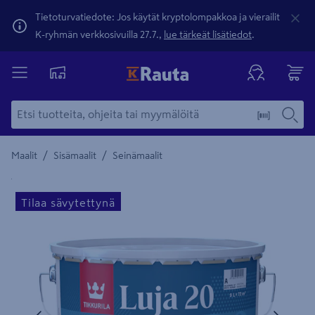
Tietoturvatiedote: Jos käytät kryptolompakkoa ja vierailit
K-ryhmän verkkosivuilla 27.7.,
lue tärkeät lisätiedot
.
/
/
Maalit
Sisämaalit
Seinämaalit
Yksityiskohtainen kuvaus löytyy Tuotteen kuvaus -maamerki
Tilaa sävytettynä
Edellinen
Seura