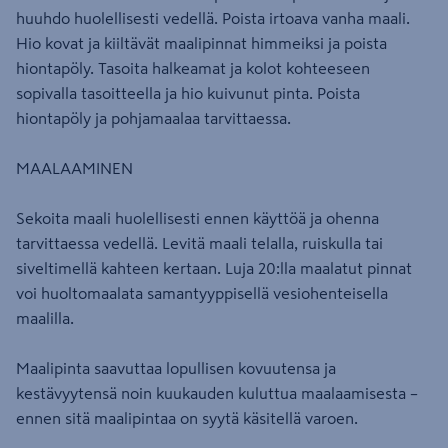
huuhdo huolellisesti vedellä. Poista irtoava vanha maali.
Hio kovat ja kiiltävät maalipinnat himmeiksi ja poista
hiontapöly. Tasoita halkeamat ja kolot kohteeseen
sopivalla tasoitteella ja hio kuivunut pinta. Poista
hiontapöly ja pohjamaalaa tarvittaessa.
MAALAAMINEN
Sekoita maali huolellisesti ennen käyttöä ja ohenna
tarvittaessa vedellä. Levitä maali telalla, ruiskulla tai
siveltimellä kahteen kertaan. Luja 20:lla maalatut pinnat
voi huoltomaalata samantyyppisellä vesiohenteisella
maalilla.
Maalipinta saavuttaa lopullisen kovuutensa ja
kestävyytensä noin kuukauden kuluttua maalaamisesta –
ennen sitä maalipintaa on syytä käsitellä varoen.