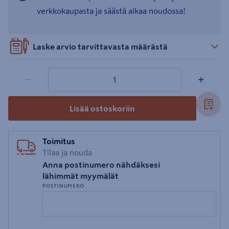
verkkokaupasta ja säästä aikaa noudossa!
Laske arvio tarvittavasta määrästä
1 tuotetta
Määrä
−
+
Lisää ostoskoriin
Toimitus
Tilaa ja nouda
Anna postinumero nähdäksesi
lähimmät myymälät
POSTINUMERO