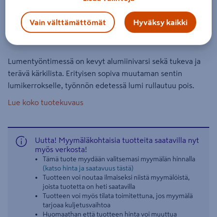
Lumentyönnin Fiskars SnowXpert
rullaava
Vain välttämättömät
Hyväksy kaikki
Tuotenumero
:
500999466
EAN-koodi
:
6411501430113
Lumentyöntimessä on kevyt alumiinivarsi sekä tukeva ja
terävä kärkilista. Erityisen sopiva muutaman sentin
lumikerrokselle, työnnön edetessä lumi rullautuu pois.
Lue koko tuotekuvaus
Uutta! Myymäläkohtaisia tuotteita saatavilla nyt
myös verkosta!
Tämä tuote myydään valitsemasi myymälän hinnalla
(katso hinta ja saatavuus tästä)
Tuotteen voi noutaa ilmaiseksi niistä myymälöistä,
joista tuotetta on heti saatavilla
Tuotteen voi myös tilata toimitettuna, jos myymälä
tarjoaa kuljetusvaihtoa
Huomaathan että tuotteen hinta voi muuttua