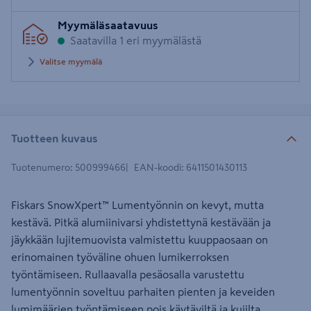
Syötä
Myymäläsaatavuus
postinumero
Saatavilla 1 eri myymälästä
Valitse myymälä
Tuotteen kuvaus
Tuotenumero
:
500999466
EAN-koodi
:
6411501430113
Fiskars SnowXpert™ Lumentyönnin on kevyt, mutta
kestävä. Pitkä alumiinivarsi yhdistettynä kestävään ja
jäykkään lujitemuovista valmistettu kuuppaosaan on
erinomainen työväline ohuen lumikerroksen
työntämiseen. Rullaavalla pesäosalla varustettu
lumentyönnin soveltuu parhaiten pienten ja keveiden
lumimäärien työntämiseen pois käytäviltä ja kujilta.