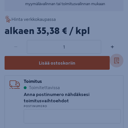
myymälävalinnan tai toimitusvalinnan mukaan
Hinta verkkokaupassa
35,38€/kpl
alkaen
35,38 €
/ kpl
1 tuotetta
Määrä
−
+
Lisää ostoskoriin
Toimitus
Toimitettavissa
Anna postinumero nähdäksesi
toimitusvaihtoehdot
POSTINUMERO