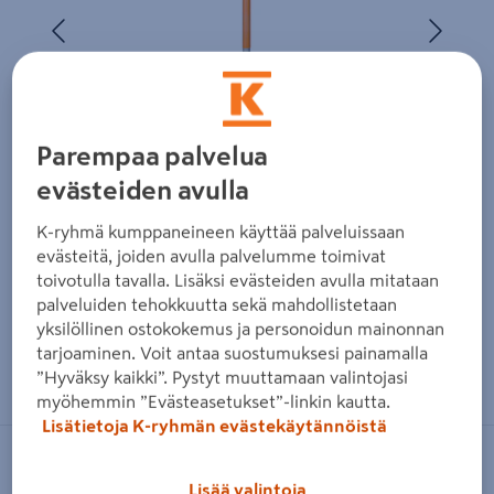
Edellinen
Seura
Parempaa palvelua
evästeiden avulla
K-ryhmä kumppaneineen käyttää palveluissaan
evästeitä, joiden avulla palvelumme toimivat
toivotulla tavalla. Lisäksi evästeiden avulla mitataan
palveluiden tehokkuutta sekä mahdollistetaan
yksilöllinen ostokokemus ja personoidun mainonnan
tarjoaminen. Voit antaa suostumuksesi painamalla
Zoomaa kuvaa sormilla kosketusnäytöllä
”Hyväksy kaikki”. Pystyt muuttamaan valintojasi
myöhemmin ”Evästeasetukset”-linkin kautta.
Lisätietoja K-ryhmän evästekäytännöistä
FISKARS
Lisää valintoja