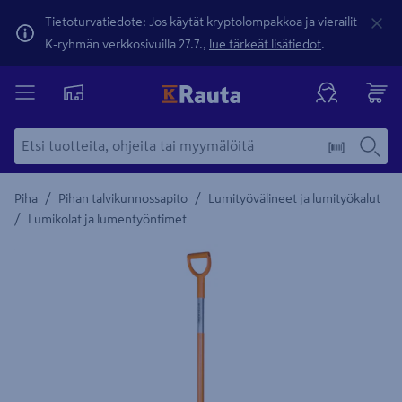
Tietoturvatiedote: Jos käytät kryptolompakkoa ja vierailit
K-ryhmän verkkosivuilla 27.7.,
lue tärkeät lisätiedot
.
/
/
Piha
Pihan talvikunnossapito
Lumityövälineet ja lumityökalut
/
Lumikolat ja lumentyöntimet
Yksityiskohtainen kuvaus löytyy Tuotteen kuvaus -maamerki