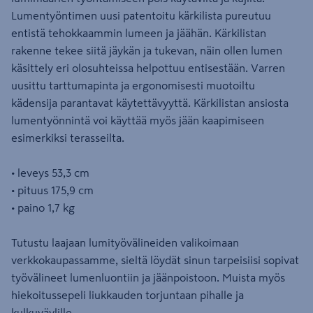
Lumentyöntimen uusi patentoitu kärkilista pureutuu
entistä tehokkaammin lumeen ja jäähän. Kärkilistan
rakenne tekee siitä jäykän ja tukevan, näin ollen lumen
käsittely eri olosuhteissa helpottuu entisestään. Varren
uusittu tarttumapinta ja ergonomisesti muotoiltu
kädensija parantavat käytettävyyttä. Kärkilistan ansiosta
lumentyönnintä voi käyttää myös jään kaapimiseen
esimerkiksi terasseilta.
• leveys 53,3 cm
• pituus 175,9 cm
• paino 1,7 kg
Tutustu laajaan lumityövälineiden valikoimaan
verkkokaupassamme, sieltä löydät sinun tarpeisiisi sopivat
työvälineet lumenluontiin ja jäänpoistoon. Muista myös
hiekoitussepeli liukkauden torjuntaan pihalle ja
kulkuväylille.