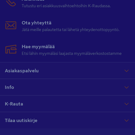
Tutustu eri asiakkuusvaihtoehtoihin K-Raudassa.
Ota yhteyttä
Jätä meille palautetta tai lähetä yhteydenottopyyntö.
Hae myymälää
Etsi lähin myymäläsi laajasta myymäläverkostostamme
Asiakaspalvelu
Info
K-Rauta
Tilaa uutiskirje