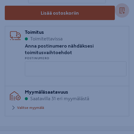
Lisää ostoskoriin
Toimitus
Toimitettavissa
Anna postinumero nähdäksesi
toimitusvaihtoehdot
POSTINUMERO
Syötä
Myymäläsaatavuus
postinumero
Saatavilla 31 eri myymälästä
Valitse myymälä