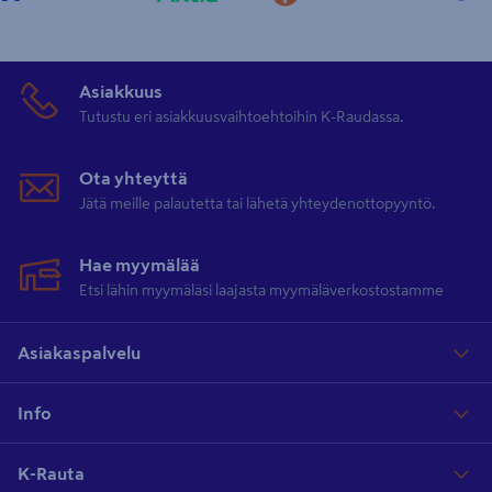
Asiakkuus
Tutustu eri asiakkuusvaihtoehtoihin K-Raudassa.
Ota yhteyttä
Jätä meille palautetta tai lähetä yhteydenottopyyntö.
Hae myymälää
Etsi lähin myymäläsi laajasta myymäläverkostostamme
Asiakaspalvelu
Info
K-Rauta