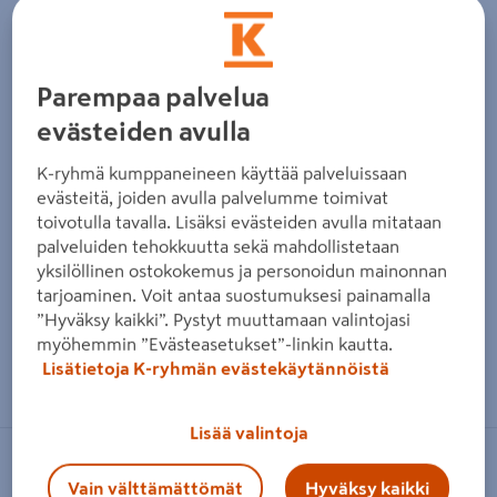
Edellinen
Seura
Parempaa palvelua
evästeiden avulla
K-ryhmä kumppaneineen käyttää palveluissaan
evästeitä, joiden avulla palvelumme toimivat
toivotulla tavalla. Lisäksi evästeiden avulla mitataan
palveluiden tehokkuutta sekä mahdollistetaan
yksilöllinen ostokokemus ja personoidun mainonnan
tarjoaminen. Voit antaa suostumuksesi painamalla
”Hyväksy kaikki”. Pystyt muuttamaan valintojasi
myöhemmin ”Evästeasetukset”-linkin kautta.
Zoomaa kuvaa sormilla kosketusnäytöllä
Lisätietoja K-ryhmän evästekäytännöistä
Lisää valintoja
FISKARS
Vain välttämättömät
Hyväksy kaikki