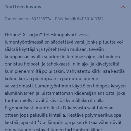
Tuotteen kuvaus
Tuotenumero
:
502298774
EAN-koodi
:
6411501410382
Fiskars® X-sarjan™ teleskooppivartisessa
lumentyöntimessä on säädettävä varsi, jonka pituutta voi
säätää käyttäjän ja työtehtävän mukaan. Leveän
kuuppaosan avulla suurienkin lumimassojen siirtäminen
onnistuu helposti ja tehokkaasti, niin ajo- ja kävelyteiltä
kuin pienemmiltä poluiltakin. Vahvistettu kärkilista kestää
kolme kertaa pidempään ja pureutuu lumeen
vaivattomasti. Lumentyöntimen käyttö on helppoa kevyen
alumiinivarren ja luistamattoman kädensijan ansiosta, joka
tuntuu miellyttävältä käyttää kylmälläkin ilmalla.
Ergonomisesti muotoillusta D-kahvasta saat tukevan
otteen jopa paksuilla kintailla. Kestävä polymeerikuuppa
kestää jopa -30 °C:n lämpötiloja ja sen kitkaa vähentävät
ominaisuudet estävät lumen tarttumisen kiinni