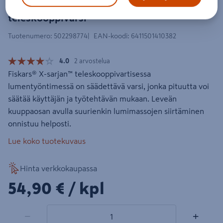
Lumentyönnin Fiskars X-Series
teleskooppivarsi
Tuotenumero
:
502298774
EAN-koodi
:
6411501410382
4.0
2 arvostelua
Fiskars® X-sarjan™ teleskooppivartisessa
lumentyöntimessä on säädettävä varsi, jonka pituutta voi
säätää käyttäjän ja työtehtävän mukaan. Leveän
kuuppaosan avulla suurienkin lumimassojen siirtäminen
onnistuu helposti.
Lue koko tuotekuvaus
Hinta verkkokaupassa
54,90€/kpl
54,90 €
/ kpl
1 tuotetta
Määrä
−
+