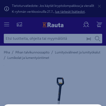
Tietoturvatiedote: Jos käytät kryptolompakkoa ja vierailit
K-ryhmän verkkosivuilla 27.7.,
lue tärkeät lisätiedot
.
/
/
Piha
Pihan talvikunnossapito
Lumityövälineet ja lumityökalut
/
Lumikolat ja lumentyöntimet
Yksityiskohtainen kuvaus löytyy Tuotteen kuvaus -maamerki